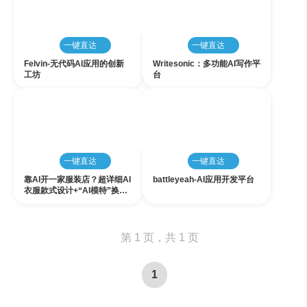
一键直达
一键直达
Felvin-无代码AI应用的创新
Writesonic：多功能AI写作平
工坊
台
免费
增值
一键直达
一键直达
靠AI开一家服装店？超详细AI
battleyeah-AI应用开发平台
衣服款式设计+“AI模特”换装
教程 | Stable Diffusion商业
落地实践&男女装电商应用，
一秒生成“摄影级”产品图
第 1 页，共 1 页
1