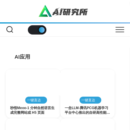
Skip
to
content
AI应用
增值
免费
一键直达
一键直达
秒悟Meoo-1 分钟自然语言生
一念LLM-腾讯PCG机器学习
成完整网站或 H5 页面
平台中心推出的自研高性能L
LM推理引擎
增值
增值