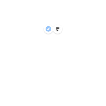
医疗医学
体检报告看不懂？利用AI进行报告解读、AI问诊与健康管
理怎么选
2026年 6月 14日
图片编辑
工具合集：AI生图后如何进行分层编辑
2026年 6月 11日