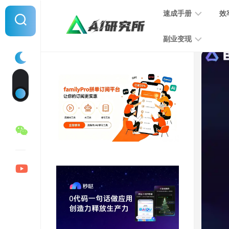
Skip
速成手册
效
to
content
副业变现
提
示
词
音
指
频
南
变
现
MJ
学
写
习
文
手
变
册
现
SD
图
学
片
习