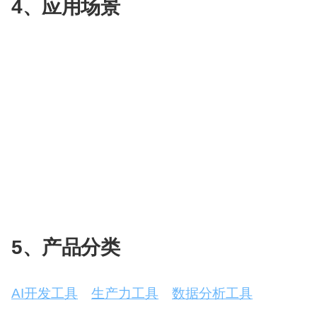
4、应用场景
（1）智能客服：问题解决率大幅提升，企业数据
实时聊天记录成为动态知识库；拟人化沟通：识别
（2）广告投放：营销落地页生成、社媒平台文案生
（3）商品运营：商品主图设计、商品文案生成、模
（4）代码助手：代码自动生成、CodeReview
（5）应用连接：知乎问题自动回答、钉钉员工服
息回复
（6）数据分析：自然语言生成SQL、自然语言生成报
5、产品分类
AI开发工具
、
生产力工具
、
数据分析工具