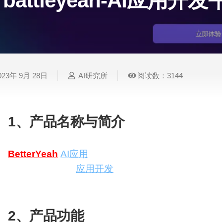
battleyeah-AI应用开
表
视
建
摄
法
图
写
视
视
3D
格
频
筑
影
律
片
作
频
频
创
处
处
设
写
法
压
平
总
修
作
理
理
计
真
规
缩
台
结
复
023年 9月 28日
AI研究所
阅读数：3144
智
音
服
电
图
论
音
视
语
能
频
装
子
片
文
频
频
音
翻
处
设
邮
换
写
总
字
识
译
理
计
件
脸
作
结
幕
别
1、产品名称与简介
简
智
创
金
视
语
历
BetterYeah
AI应用
开发平台
能
意
融
频
音
制
搜
灵
财
换
克
作
简单、易用的AI
应用开发
平台，API无缝集成至企
索
感
务
脸
隆
量输出、简单易用、融入企业数据及业务
智
视
语
2、产品功能
能
频
音