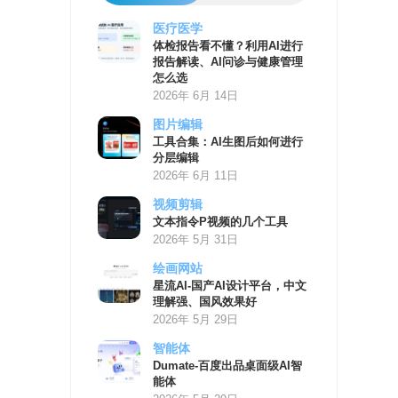
医疗医学
AI
体检报告看不懂？利用AI进行
学
报告解读、AI问诊与健康管理
习
怎么选
资
2026年 6月 14日
源
图片编辑
工具合集：AI生图后如何进行
分层编辑
2026年 6月 11日
视频剪辑
文本指令P视频的几个工具
2026年 5月 31日
绘画网站
星流AI-国产AI设计平台，中文
理解强、国风效果好
2026年 5月 29日
智能体
Dumate-百度出品桌面级AI智
能体