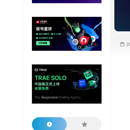
变
手
现
册
直
COMFYUI
播
手
变
册
2
现
大
视
模
频
型
变
手
现
册
电
大
商
模
变
型
现
榜
单