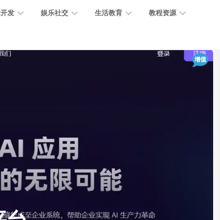
术开发
娱乐社交
生活教育
教程资源
大
媒
医
GPT
增值
语
模
体
疗
教
言
型
创
医
程
模
作
学
型
开
MJ
放
媒
时
教
视
平
体
尚
程
觉
台
社
前
模
交
沿
型
SD
代
教
码
游
生
程
语
开
戏
活
音
发
辅
日
模
助
常
其
型