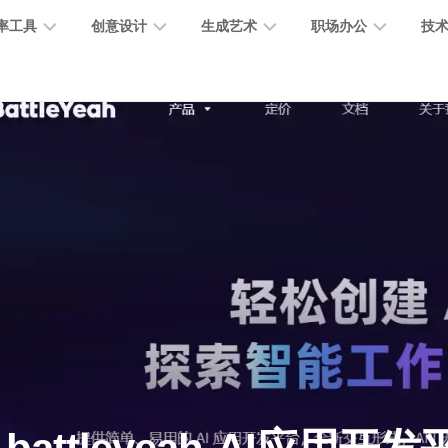
率工具
创意设计
生成艺术
职场办公
技
图
图
图
营
图
AI
营
像
片
像
销
片
提
销
处
编
生
宣
编
示
工
理
辑
成
传
辑
词
具
文
图
视
办
图
智
绘
数
PPT
本
标
频
公
像
能
画
字
制
处
设
生
助
修
对
网
人
作
理
计
成
手
复
话
站
电
思
智
字
音
客
抠
小
文
模
商
维
能
体
乐
户
图
说
档
型
作
导
总
设
生
服
消
创
总
社
图
图
结
计
成
务
除
作
结
区