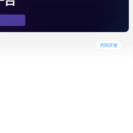
发平台
他
数
教
据
网
学
程
其
分
站
习
他
析
播
教
模
客
育
扩
型
展
资
代码开发
源
业系统，解决AI在企业落地的关键问题：高质