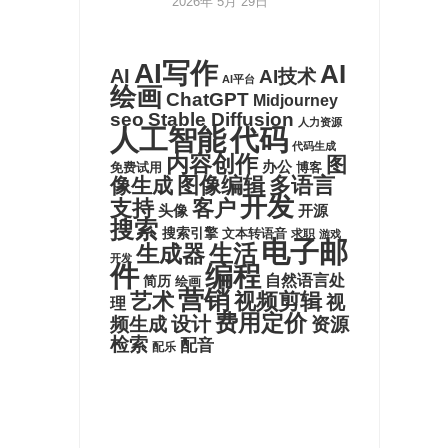
2026年 5月 29日
AI写作
AI
AI
AI技术
AI平台
绘画
ChatGPT
Midjourney
seo
Stable Diffusion
人力资源
代码
人工智能
代码生成
内容创作
图
办公
博客
免费试用
图像编辑
多语言
像生成
开发
支持
客户
头像
开源
搜索
搜索引擎
文本转语音
求职
游戏
电子邮
生活
生成器
开发
件
编程
自然语言处
简历
绘画
营销
艺术
视频剪辑
视
理
费用定价
设计
频生成
资源
检索
配音
配乐