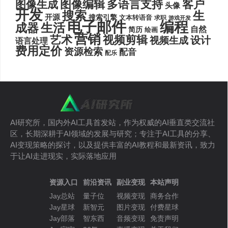
图像编辑
多语言支持
客户
图像生成
头像
开发
搜索
生
开源
搜索引擎
文本转语音
求职
游戏开发
电子邮件
编程
生活
成器
自然
简历
绘画
营销
艺术
视频剪辑
设计
视频生成
语言处理
费用定价
资源检索
配音
配乐
AI研究所，国内外AI工具首发站，作为权威的AI垂直类交流社
区，长期深耕于AI领域的发展与研究；专注于AI工具的分享、
AI变现策略的探讨，以及提供丰富的AI教程和最新资讯，致力
于让AI走进现实，实际落地应用
资源入口
前沿资讯
副业变现
本站声明
Jay总站
量子位
视频变现
商务合作
Jay星球
新智元
图片变现
付费星球
Jay部落
智东西
音频变现
免责声明