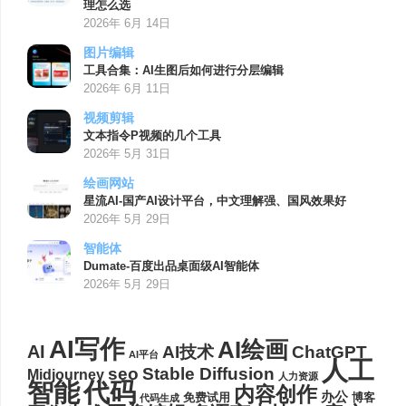
理怎么选
2026年 6月 14日
图片编辑
工具合集：AI生图后如何进行分层编辑
2026年 6月 11日
视频剪辑
文本指令P视频的几个工具
2026年 5月 31日
绘画网站
星流AI-国产AI设计平台，中文理解强、国风效果好
2026年 5月 29日
智能体
Dumate-百度出品桌面级AI智能体
2026年 5月 29日
AI写作
AI绘画
AI
AI技术
ChatGPT
AI平台
人工
seo
Stable Diffusion
Midjourney
人力资源
代码
智能
内容创作
办公
博客
免费试用
代码生成