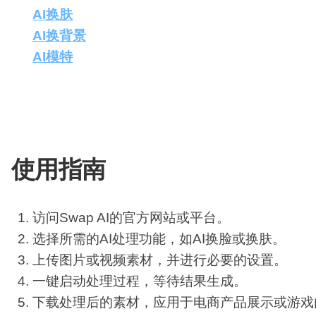
配
生
合
AI换肤
：快速改变模特的肤色或纹理，适应不同
色
成
成
AI换背景
：根据需求更换图片背景，提升视觉效
AI模特
：生成AI数字模特上新图，创新产品展示
视
云端高性能计算
：利用最新的AI技术，提供开
频
剪
端到端加密
：确保数据在传输和存储过程中的安
辑
技术支持与售后服务
：提供全方位的技术支持，
使用指南
访问Swap AI的官方网站或平台。
选择所需的AI处理功能，如AI换脸或换肤。
上传图片或视频素材，并进行必要的设置。
一键启动处理过程，等待结果生成。
下载处理后的素材，应用于电商产品展示或游戏