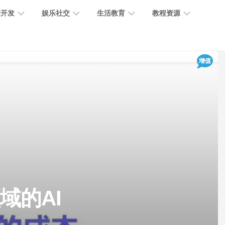
术开发
娱乐社交
生活教育
教程资源
大
媒
医
GPT
增值
语
模
体
疗
教
言
型
创
医
程
模
作
学
型
开
MJ
放
媒
时
教
视
平
体
尚
程
觉
台
社
前
模
交
沿
型
SD
代
教
码
游
生
程
语
域的AI
开
戏
活
音
发
辅
日
模
助
常
其
型