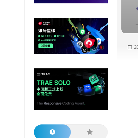
变
手
现
册
直
COMFYUI
播
手
变
册
2
现
大
视
模
频
型
变
手
现
册
电
大
商
模
变
型
现
榜
单