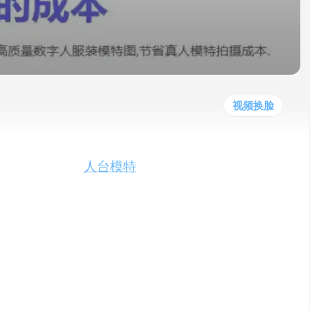
他
数
教
据
网
学
程
其
分
站
习
他
析
播
教
模
客
育
扩
型
展
资
视频换脸
源
工具，它提供了
人台模特
转数字人模特、AI
亮点在于不限制并发处理能力，用户可以免费体
换。