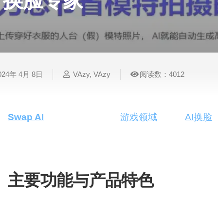
换脸专家
表
视
建
摄
法
图
写
视
视
3D
格
频
筑
影
律
片
作
频
频
创
处
处
设
写
法
压
平
总
修
作
理
理
计
真
规
缩
台
结
复
024年 4月 8日
VAzy, VAzy
阅读数：4012
智
音
服
电
图
论
音
视
语
能
频
装
子
片
文
频
频
音
翻
处
设
邮
换
写
总
字
识
译
理
计
件
脸
作
结
幕
别
Swap AI
是一款专为电商和
游戏领域
设计的
AI换脸
换脸、换肤、换背景等一系列功能。Swap AI的
简
智
创
金
视
语
历
验这一高效、一键化的处理服务。
能
意
融
频
音
制
搜
灵
财
换
克
作
索
感
务
脸
隆
主要功能与产品特色
智
视
语
能
AI换脸
：通过先进的AI技术，实现精准的人脸交
频
音