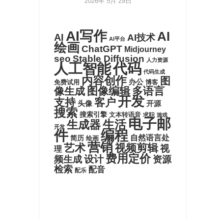
2026年 5月 29日
AI写作
AI
AI
AI技术
AI平台
绘画
ChatGPT
Midjourney
seo
Stable Diffusion
人力资源
代码
人工智能
代码生成
内容创作
图
办公
博客
免费试用
图像编辑
多语言
像生成
开发
支持
客户
头像
开源
搜索
搜索引擎
文本转语音
求职
游戏
电子邮
生活
生成器
开发
件
编程
自然语言处
简历
绘画
营销
艺术
视频剪辑
视
理
费用定价
设计
频生成
资源
检索
配音
配乐