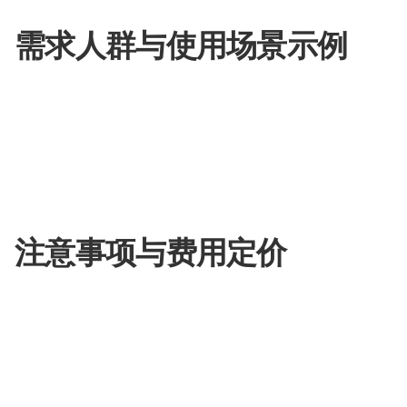
需求人群与使用场景示例
电商平台
：通过AI模特和换背景功能，提升商
游戏开发者
：利用AI换脸技术，为游戏角色创
广告制作团队
：使用AI换肤和换背景，提高广
内容创作者
：通过AI技术，快速生成创意视频
注意事项与费用定价
用户在使用Swap AI时，应确保遵守版权法规
Swap AI提供免费体验，但对于商业用途和
信息。