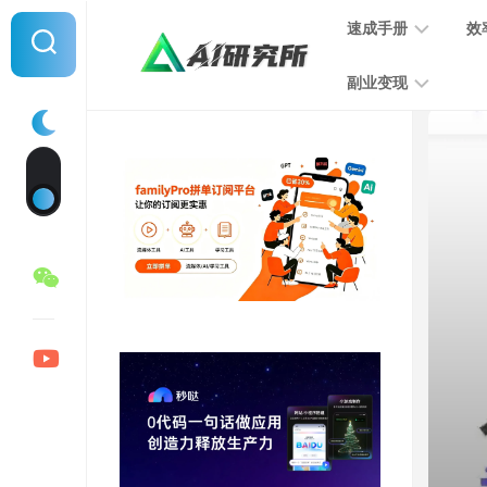
Skip
速成手册
效
to
content
副业变现
提
示
词
音
指
频
南
变
现
MJ
学
写
习
文
手
变
册
现
SD
图
学
片
习