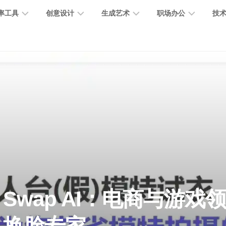
率工具
创意设计
生成艺术
职场办公
技
图
图
图
营
图
AI
营
像
片
像
销
片
提
销
处
编
生
宣
编
示
工
理
辑
成
传
辑
词
具
文
图
视
办
图
智
绘
数
PPT
本
标
频
公
像
能
画
字
制
处
设
生
助
修
对
网
人
作
理
计
成
手
复
话
站
电
思
智
字
音
客
抠
小
文
模
商
维
Swap AI：电商与游戏领
能
体
乐
户
图
说
档
型
作
导
总
设
生
服
消
创
总
社
图
图
结
计
成
务
除
作
结
区