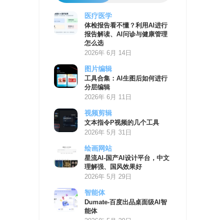
医疗医学
AI
体检报告看不懂？利用AI进行
学
报告解读、AI问诊与健康管理
习
怎么选
资
2026年 6月 14日
源
图片编辑
工具合集：AI生图后如何进行
分层编辑
2026年 6月 11日
视频剪辑
文本指令P视频的几个工具
2026年 5月 31日
绘画网站
星流AI-国产AI设计平台，中文
理解强、国风效果好
2026年 5月 29日
智能体
Dumate-百度出品桌面级AI智
能体