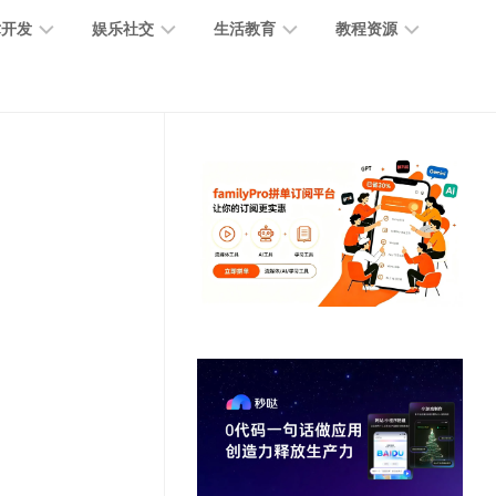
术开发
娱乐社交
生活教育
教程资源
大
媒
医
GPT
语
模
体
疗
教
言
型
创
医
程
模
作
学
型
开
MJ
放
媒
时
教
视
平
体
尚
程
觉
台
社
前
模
交
沿
型
SD
代
教
码
游
生
程
语
开
戏
活
音
发
辅
日
模
助
常
其
型