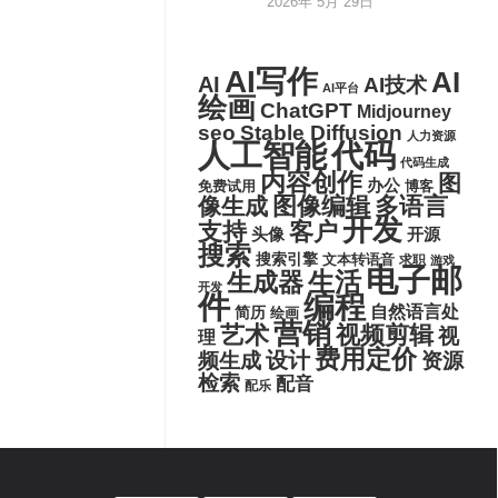
2026年 5月 29日
AI写作
AI
AI
AI技术
AI平台
绘画
ChatGPT
Midjourney
seo
Stable Diffusion
人力资源
代码
人工智能
代码生成
内容创作
图
办公
博客
免费试用
图像编辑
多语言
像生成
开发
支持
客户
头像
开源
搜索
搜索引擎
文本转语音
求职
游戏
电子邮
生活
生成器
开发
件
编程
自然语言处
简历
绘画
营销
艺术
视频剪辑
视
理
费用定价
设计
频生成
资源
检索
配音
配乐