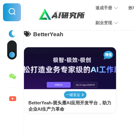
Skip
速成手册
效
to
content
副业变现
BetterYeah
提
示
词
音
指
增值
频
南
变
现
MJ
学
写
习
文
一键直达
手
变
BetterYeah-斑头雁AI应用开发平台，助力
册
现
企业AI生产力革命
SD
图
学
片
习