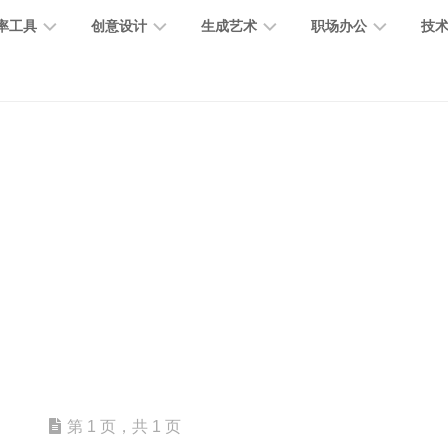
率工具
创意设计
生成艺术
职场办公
技
图
图
图
营
图
AI
营
像
片
像
销
片
提
销
处
编
生
宣
编
示
工
理
辑
成
传
辑
词
具
文
图
视
办
图
智
绘
数
PPT
本
标
频
公
像
能
画
字
制
处
设
生
助
修
对
网
人
作
理
计
成
手
复
话
站
电
思
智
字
音
客
抠
小
文
模
商
维
能
体
乐
户
图
说
档
型
作
导
总
设
生
服
消
创
总
社
图
图
第 1 页，共 1 页
结
计
成
务
除
作
结
区