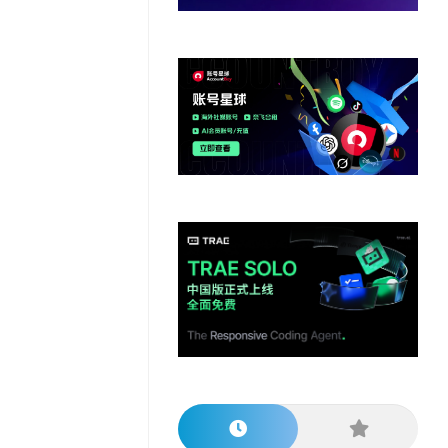
他
数
教
据
网
学
程
其
分
站
习
他
析
播
教
模
客
育
扩
型
展
资
源