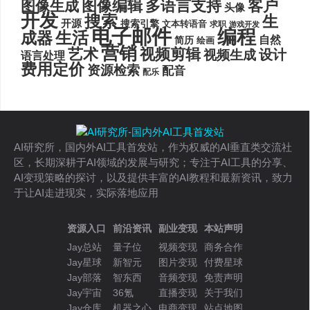
图像编辑
多语言支持
客户
图像生成
头像
开发
搜索
生
开源
搜索引擎
文本转语音
求职
游戏开发
电子邮件
编程
生活
成器
自然
简历
绘画
营销
艺术
视频剪辑
设计
视频生成
语言处理
费用定价
资源检索
配音
配乐
AI研究所，国内外AI工具首发站，作为权威的AI垂直类交流社
区，长期深耕于AI领域的发展与研究；专注于AI工具的分享、
AI变现策略的探讨，以及提供丰富的AI教程和最新资讯，致力
于让AI走进现实，实际落地应用
资源入口
前沿资讯
副业变现
本站声明
Jay总站
量子位
视频变现
商务合作
Jay星球
新智元
图片变现
付费星球
Jay部落
智东西
音频变现
免责声明
Jay宇宙
36氪
直播变现
关于我们
Jay仓库
机器之心
电商变现
站点地图