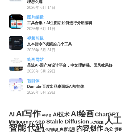
理怎么选
2026年 6月 14日
图片编辑
工具合集：AI生图后如何进行分层编辑
2026年 6月 11日
视频剪辑
文本指令P视频的几个工具
2026年 5月 31日
绘画网站
星流AI-国产AI设计平台，中文理解强、国风效果好
2026年 5月 29日
智能体
Dumate-百度出品桌面级AI智能体
2026年 5月 29日
AI写作
AI绘画
AI
AI技术
ChatGPT
AI平台
人工
seo
Stable Diffusion
Midjourney
人力资源
代码
智能
内容创作
办公
博客
免费试用
代码生成