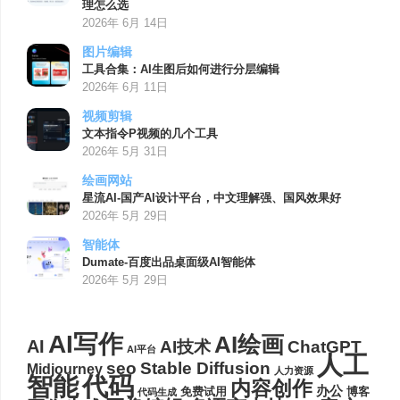
理怎么选
2026年 6月 14日
图片编辑
工具合集：AI生图后如何进行分层编辑
2026年 6月 11日
视频剪辑
文本指令P视频的几个工具
2026年 5月 31日
绘画网站
星流AI-国产AI设计平台，中文理解强、国风效果好
2026年 5月 29日
智能体
Dumate-百度出品桌面级AI智能体
2026年 5月 29日
AI写作
AI绘画
AI
AI技术
ChatGPT
AI平台
人工
seo
Stable Diffusion
Midjourney
人力资源
代码
智能
内容创作
办公
博客
免费试用
代码生成