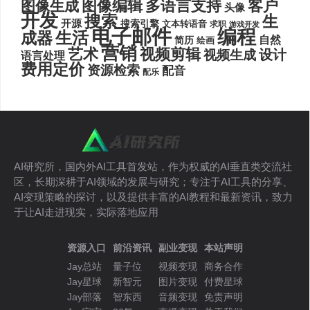
图像编辑
多语言支持
客户
图像生成
头像
开发
搜索
生
开源
搜索引擎
文本转语音
求职
游戏开发
电子邮件
编程
生活
成器
自然
简历
绘画
营销
艺术
视频剪辑
设计
视频生成
语言处理
费用定价
资源检索
配音
配乐
AI研究所，国内外AI工具首发站，作为权威的AI垂直类交流社
区，长期深耕于AI领域的发展与研究；专注于AI工具的分享、
AI变现策略的探讨，以及提供丰富的AI教程和最新资讯，致力
于让AI走进现实，实际落地应用
资源入口
前沿资讯
副业变现
本站声明
Jay总站
量子位
视频变现
商务合作
Jay星球
新智元
图片变现
付费星球
Jay部落
智东西
音频变现
免责声明