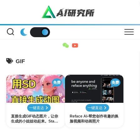
Skip
to
content
GIF
免费
免费
一键直达
一键直达
直接生成GIF动态图片，让你
Reface AI-帮您创作有趣的换
生成的小姐姐动起来。Stable
脸视频和动画照片
Diffusion AnimateDiff插件
安装及使用教程