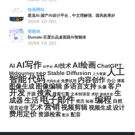
绘画网站
星流AI-国产AI设计平台，中文理解强、国风效果好
2026年 5月 29日
智能体
Dumate-百度出品桌面级AI智能体
2026年 5月 29日
AI写作
AI绘画
AI
AI技术
ChatGPT
AI平台
人工
seo
Stable Diffusion
Midjourney
人力资源
代码
智能
内容创作
办公
博客
免费试用
代码生成
图像编辑
多语言支持
客户
图像生成
头像
开发
搜索
生
开源
搜索引擎
文本转语音
求职
游戏开发
电子邮件
编程
生活
成器
自然
简历
绘画
营销
艺术
视频剪辑
设计
视频生成
语言处理
费用定价
资源检索
配音
配乐