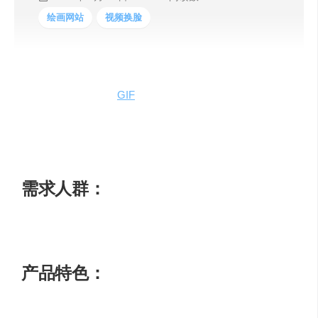
绘画网站
视频换脸
Reface是一款AI换脸应用和视频换脸工具，只需一张自拍
即可将面部与视频或
GIF
中的人物进行换脸，还能将照片动
画化并转化为卡通形式。Reface将复杂的AI技术转化为易
于使用的产品，为全球数百万用户提供创作内容的便捷工
具。
需求人群：
用于创作有趣的换脸视频和动画照片
产品特色：
用一张自拍与视频或GIF中的人物进行换脸