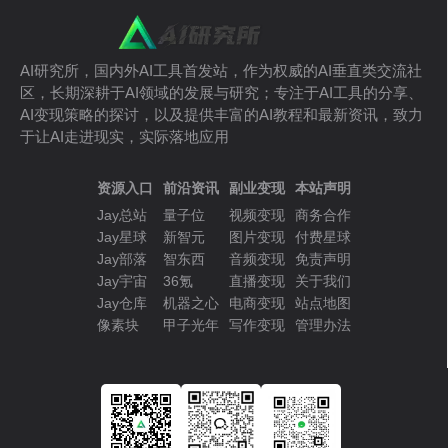
AI研究所，国内外AI工具首发站，作为权威的AI垂直类交流社
区，长期深耕于AI领域的发展与研究；专注于AI工具的分享、
AI变现策略的探讨，以及提供丰富的AI教程和最新资讯，致力
于让AI走进现实，实际落地应用
资源入口
前沿资讯
副业变现
本站声明
Jay总站
量子位
视频变现
商务合作
Jay星球
新智元
图片变现
付费星球
Jay部落
智东西
音频变现
免责声明
Jay宇宙
36氪
直播变现
关于我们
Jay仓库
机器之心
电商变现
站点地图
像素块
甲子光年
写作变现
管理办法