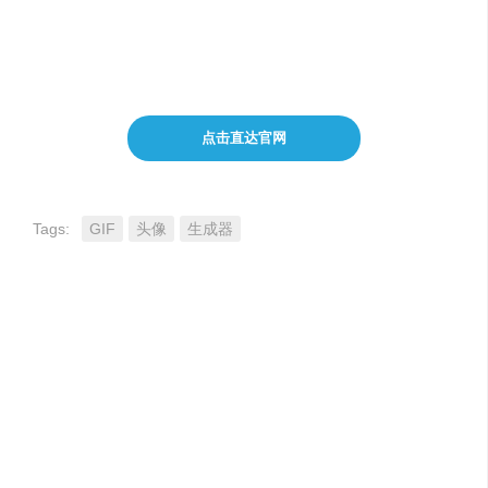
将照片动画化并转化为卡通形式
点击直达官网
Tags:
GIF
头像
生成器