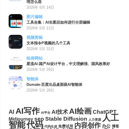
理怎么选
2026年 6月 14日
图片编辑
工具合集：AI生图后如何进行分层编辑
2026年 6月 11日
视频剪辑
文本指令P视频的几个工具
2026年 5月 31日
绘画网站
星流AI-国产AI设计平台，中文理解强、国风效果好
2026年 5月 29日
智能体
Dumate-百度出品桌面级AI智能体
2026年 5月 29日
AI写作
AI绘画
AI
AI技术
ChatGPT
AI平台
人工
seo
Stable Diffusion
Midjourney
人力资源
代码
智能
内容创作
办公
博客
免费试用
代码生成