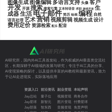
图像编辑
多语言支持
客户
图像生成
头像
开发
搜索
生
开源
搜索引擎
文本转语音
求职
游戏开发
电子邮件
编程
生活
成器
自然
简历
绘画
营销
艺术
视频剪辑
设计
视频生成
语言处理
费用定价
资源检索
配音
配乐
AI研究所，国内外AI工具首发站，作为权威的AI垂直类交流社
区，长期深耕于AI领域的发展与研究；专注于AI工具的分享、
AI变现策略的探讨，以及提供丰富的AI教程和最新资讯，致力
于让AI走进现实，实际落地应用
资源入口
前沿资讯
副业变现
本站声明
Jay总站
量子位
视频变现
商务合作
Jay星球
新智元
图片变现
付费星球
Jay部落
智东西
音频变现
免责声明