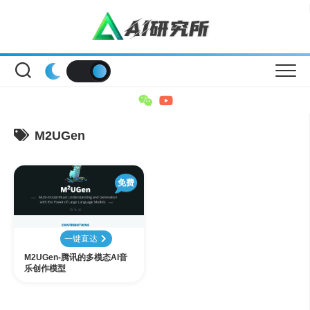
Skip
to
content
M2UGen
免费
一键直达
M2UGen-腾讯的多模态AI音
乐创作模型