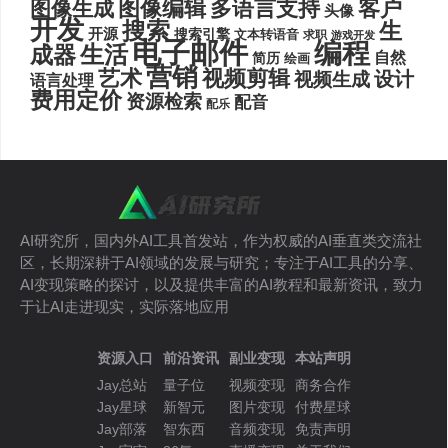
图像编辑
多语言支持
客户
图像生成
头像
开发
搜索
生
开源
搜索引擎
文本转语音
求职
游戏开发
电子邮件
编程
生活
成器
自然
简历
绘画
营销
艺术
视频剪辑
设计
视频生成
语言处理
费用定价
资源检索
配音
配乐
AI研究所，国内外AI工具首发站，作为权威的AI垂直类交流社
区，长期深耕于AI领域的发展与研究；专注于AI工具的分享、
AI变现策略的探讨，以及提供丰富的AI教程和最新资讯，致力
于让AI走进现实，实际落地应用
资源入口
前沿资讯
副业变现
本站声明
Jay总站
量子位
视频变现
商务合作
Jay星球
新智元
图片变现
付费星球
Jay部落
智东西
音频变现
免责声明