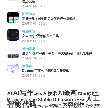
理怎么选
2026年 6月 14日
图片编辑
工具合集：AI生图后如何进行分层编辑
2026年 6月 11日
视频剪辑
文本指令P视频的几个工具
2026年 5月 31日
绘画网站
星流AI-国产AI设计平台，中文理解强、国风效果好
2026年 5月 29日
智能体
Dumate-百度出品桌面级AI智能体
2026年 5月 29日
AI写作
AI绘画
AI
AI技术
ChatGPT
AI平台
人工
seo
Stable Diffusion
Midjourney
人力资源
代码
智能
内容创作
办公
博客
免费试用
代码生成