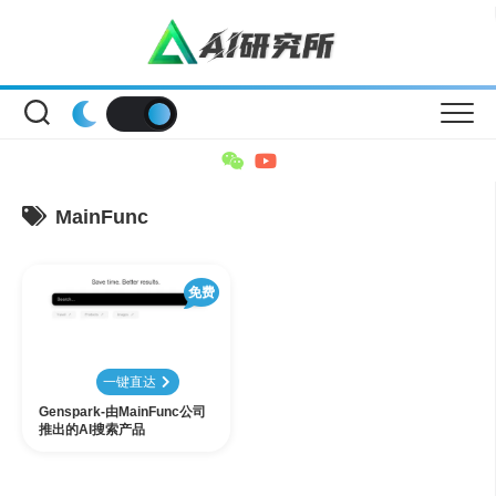
Skip
to
content
MainFunc
免费
一键直达
Genspark-由MainFunc公司
推出的AI搜索产品