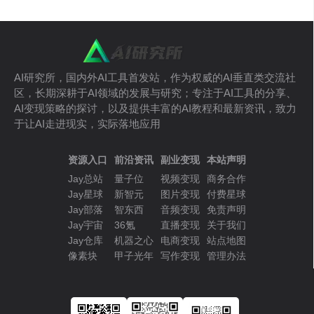
AI研究所，国内外AI工具首发站，作为权威的AI垂直类交流社
区，长期深耕于AI领域的发展与研究；专注于AI工具的分享、
AI变现策略的探讨，以及提供丰富的AI教程和最新资讯，致力
于让AI走进现实，实际落地应用
资源入口
前沿资讯
副业变现
本站声明
Jay总站
量子位
视频变现
商务合作
Jay星球
新智元
图片变现
付费星球
Jay部落
智东西
音频变现
免责声明
Jay宇宙
36氪
直播变现
关于我们
Jay仓库
机器之心
电商变现
站点地图
像素块
甲子光年
写作变现
管理办法