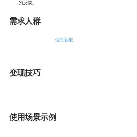
的反馈。
需求人群
对于追求高效、无干扰
信息获取
的用户来说，
Genspark
是
一个理想的选择。无论是研究人员、学生还是专业人士，
都能从中受益。
变现技巧
通过提供定制化、无广告的搜索结果，
Genspark
为广告主
和内容创作者提供了一个更直接、更精准的变现渠道。
使用场景示例
想象一下，当你需要快速获取某个学术话题的深入信息，