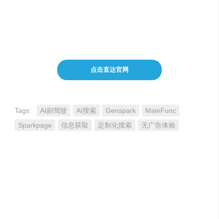
Genspark
的
Sparkpage
能够立即为你提供一个干净、专
注的页面，而
AI副驾驶
则随时待命，为你解答更深层次的
疑问。
点击直达官网
Tags:
AI副驾驶
AI搜索
Genspark
MainFunc
Sparkpage
信息获取
定制化搜索
无广告体验