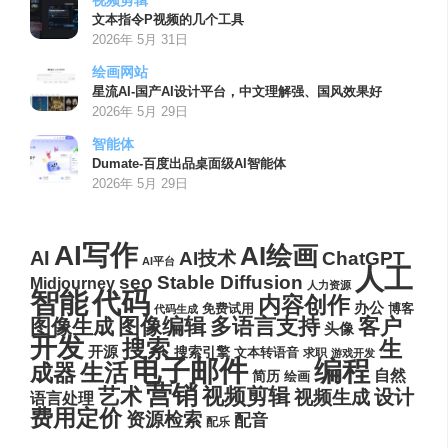
视频剪辑
文本指令P视频的几个工具
2026年 5月 31日
绘画网站
星流AI-国产AI设计平台，中文理解强、国风效果好
2026年 5月 29日
智能体
Dumate-百度出品桌面级AI智能体
2026年 5月 29日
AI写作
AI绘画
AI
AI技术
ChatGPT
AI平台
人工
seo
Stable Diffusion
Midjourney
人力资源
代码
智能
内容创作
办公
博客
免费试用
代码生成
图像编辑
多语言支持
客户
图像生成
头像
开发
搜索
生
开源
搜索引擎
文本转语音
求职
游戏开发
电子邮件
编程
生活
成器
自然
简历
绘画
营销
艺术
视频剪辑
设计
视频生成
语言处理
费用定价
资源检索
配音
配乐