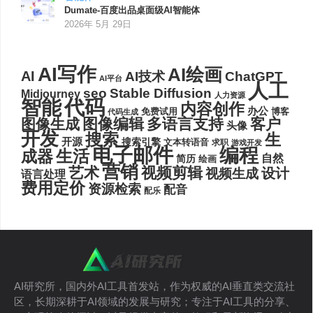
Dumate-百度出品桌面级AI智能体
2026年 5月 29日
AI写作
AI绘画
AI
AI技术
ChatGPT
AI平台
人工
seo
Stable Diffusion
Midjourney
人力资源
代码
智能
内容创作
办公
博客
免费试用
代码生成
图像编辑
多语言支持
客户
图像生成
头像
开发
搜索
生
开源
搜索引擎
文本转语音
求职
游戏开发
电子邮件
编程
生活
成器
自然
简历
绘画
营销
艺术
视频剪辑
设计
视频生成
语言处理
费用定价
资源检索
配音
配乐
AI研究所，国内外AI工具首发站，作为权威的AI垂直类交流社
区，长期深耕于AI领域的发展与研究；专注于AI工具的分享、