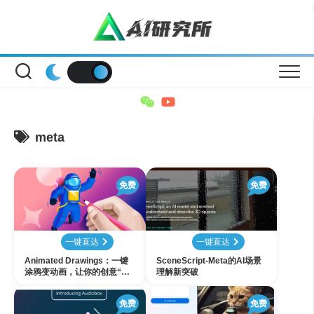
Skip
to
content
meta
免费
免费
一键直达
一键直达
Animated Drawings：一键
SceneScript-Meta的AI场景
涂鸦变动画，让你的创意“舞”
理解新突破
起来
免费
免费