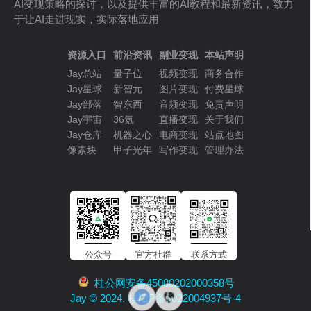
AI变现策略的探讨，以及提供丰富的AI教程和最新资讯，致力
于让AI走进现实，实际落地应用
资源入口
前沿资讯
副业变现
本站声明
Jay总站
量子位
视频变现
商务合作
Jay星球
新智元
图片变现
付费星球
Jay部落
智东西
音频变现
免责声明
Jay宇宙
36氪
直播变现
关于我们
Jay仓库
机器之心
电商变现
站点地图
像素块
甲子光年
写作变现
管理办法
公众号
官方社群
联系方式
桂公网安备45080202000358号
Jay © 2024. 桂ICP备2022004937号-4