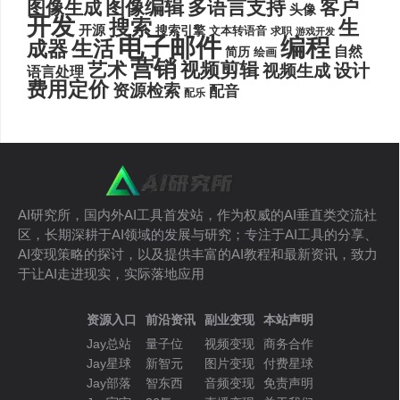
图像编辑
多语言支持
客户
图像生成
头像
开发
搜索
生
开源
搜索引擎
文本转语音
求职
游戏开发
电子邮件
编程
生活
成器
自然
简历
绘画
营销
艺术
视频剪辑
设计
视频生成
语言处理
费用定价
资源检索
配音
配乐
AI研究所，国内外AI工具首发站，作为权威的AI垂直类交流社
区，长期深耕于AI领域的发展与研究；专注于AI工具的分享、
AI变现策略的探讨，以及提供丰富的AI教程和最新资讯，致力
于让AI走进现实，实际落地应用
资源入口
前沿资讯
副业变现
本站声明
Jay总站
量子位
视频变现
商务合作
Jay星球
新智元
图片变现
付费星球
Jay部落
智东西
音频变现
免责声明