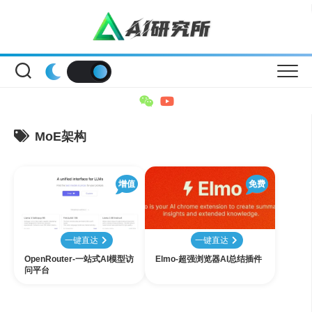
Skip
to
content
MoE架构
增值
免费
一键直达
一键直达
OpenRouter-一站式AI模型访
Elmo-超强浏览器AI总结插件
问平台