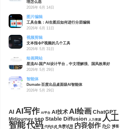
理怎么选
2026年 6月 14日
图片编辑
工具合集：AI生图后如何进行分层编辑
2026年 6月 11日
视频剪辑
文本指令P视频的几个工具
2026年 5月 31日
绘画网站
星流AI-国产AI设计平台，中文理解强、国风效果好
2026年 5月 29日
智能体
Dumate-百度出品桌面级AI智能体
2026年 5月 29日
AI写作
AI绘画
AI
AI技术
ChatGPT
AI平台
人工
seo
Stable Diffusion
Midjourney
人力资源
代码
智能
内容创作
办公
博客
免费试用
代码生成