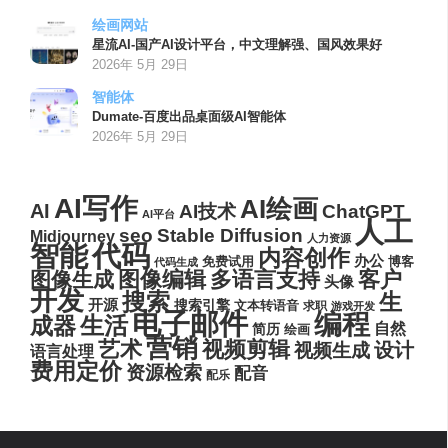
绘画网站
星流AI-国产AI设计平台，中文理解强、国风效果好
2026年 5月 29日
智能体
Dumate-百度出品桌面级AI智能体
2026年 5月 29日
AI写作
AI绘画
AI
AI技术
ChatGPT
AI平台
人工
seo
Stable Diffusion
Midjourney
人力资源
代码
智能
内容创作
办公
博客
免费试用
代码生成
图像编辑
多语言支持
客户
图像生成
头像
开发
搜索
生
开源
搜索引擎
文本转语音
求职
游戏开发
电子邮件
编程
生活
成器
自然
简历
绘画
营销
艺术
视频剪辑
设计
视频生成
语言处理
费用定价
资源检索
配音
配乐