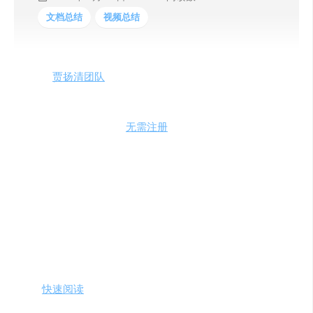
文档总结
视频总结
今日，
贾扬清团队
近期又推出了一款名为Elmo的浏览器插
件。用户可以该插件能在 10 秒内总结它可以将网页内容简
要总结，并提供问答、关键字搜索、PDF 对话和 YouTub
视频交互等多种功能，
无需注册
账号，支持多种语言
贾扬清表示，Elmo 采用了数据公司 Databricks 推出的开源
大模型 DBRX。据悉，DBRX 具有 1320 亿个参数，采用
MoE 架构，在性能上超过了 GPT-3.5 和其他一些开源模型
01、网页摘要及要点
Elmo可以在几秒之内生成网页文章的总结，摘要及要点。
适合
快速阅读
者掌握文章主要思想。