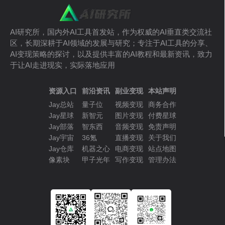
AI研究所，国内外AI工具首发站，作为权威的AI垂直类交流社
区，长期深耕于AI领域的发展与研究；专注于AI工具的分享、
AI变现策略的探讨，以及提供丰富的AI教程和最新资讯，致力
于让AI走进现实，实际落地应用
资源入口
前沿资讯
副业变现
本站声明
Jay总站
量子位
视频变现
商务合作
Jay星球
新智元
图片变现
付费星球
Jay部落
智东西
音频变现
免责声明
Jay宇宙
36氪
直播变现
关于我们
Jay仓库
机器之心
电商变现
站点地图
像素块
甲子光年
写作变现
管理办法