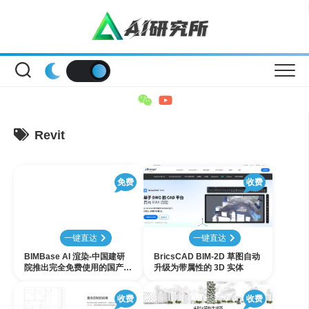
Skip
to
content
Revit
免费
收费
一键直达
一键直达
BIMBase AI 渲染-中国建研
BricsCAD BIM-2D 草图自动
院推出完全免费使用的国产设
升级为带属性的 3D 实体
计软件AI渲染插件
收费
收费