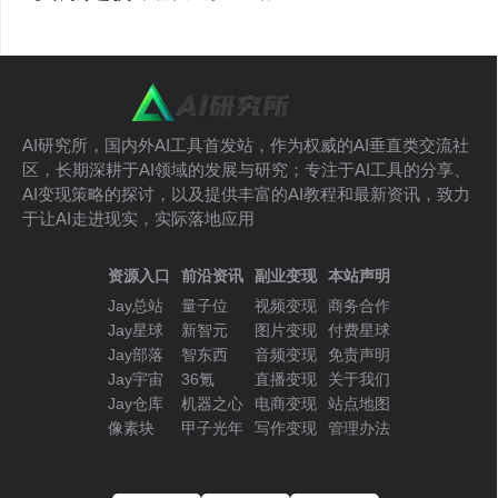
AI研究所，国内外AI工具首发站，作为权威的AI垂直类交流社
区，长期深耕于AI领域的发展与研究；专注于AI工具的分享、
AI变现策略的探讨，以及提供丰富的AI教程和最新资讯，致力
于让AI走进现实，实际落地应用
资源入口
前沿资讯
副业变现
本站声明
Jay总站
量子位
视频变现
商务合作
Jay星球
新智元
图片变现
付费星球
Jay部落
智东西
音频变现
免责声明
Jay宇宙
36氪
直播变现
关于我们
Jay仓库
机器之心
电商变现
站点地图
像素块
甲子光年
写作变现
管理办法