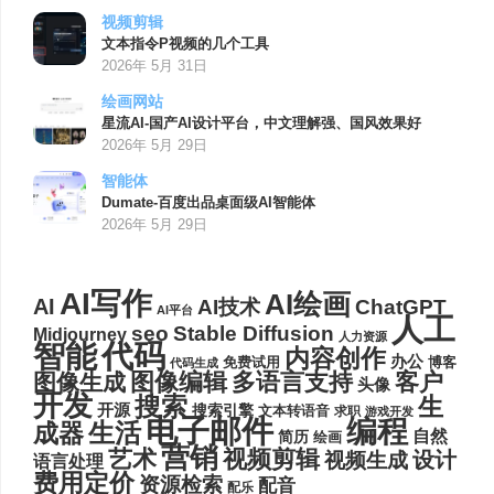
视频剪辑
文本指令P视频的几个工具
2026年 5月 31日
绘画网站
星流AI-国产AI设计平台，中文理解强、国风效果好
2026年 5月 29日
智能体
Dumate-百度出品桌面级AI智能体
2026年 5月 29日
AI写作
AI绘画
AI
AI技术
ChatGPT
AI平台
人工
seo
Stable Diffusion
Midjourney
人力资源
代码
智能
内容创作
办公
博客
免费试用
代码生成
图像编辑
多语言支持
客户
图像生成
头像
开发
搜索
生
开源
搜索引擎
文本转语音
求职
游戏开发
电子邮件
编程
生活
成器
自然
简历
绘画
营销
艺术
视频剪辑
设计
视频生成
语言处理
费用定价
资源检索
配音
配乐