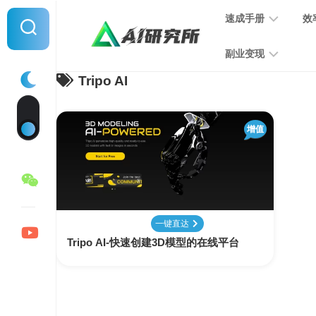
Skip
速成手册
效
to
content
副业变现
Tripo AI
提
示
词
音
指
增值
频
南
变
现
MJ
学
写
习
文
一键直达
手
变
Tripo AI-快速创建3D模型的在线平台
册
现
SD
图
学
片
习