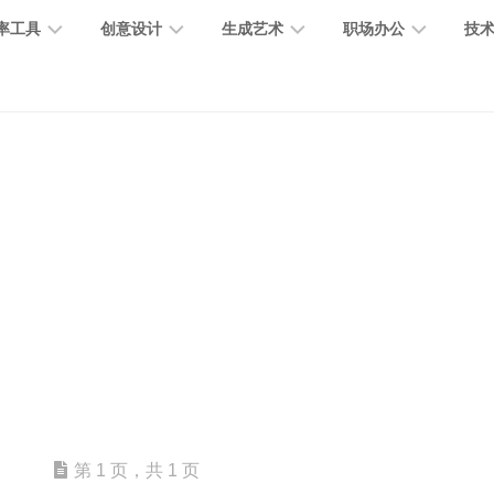
率工具
创意设计
生成艺术
职场办公
技
图
图
图
营
图
AI
营
像
片
像
销
片
提
销
处
编
生
宣
编
示
工
理
辑
成
传
辑
词
具
文
图
视
办
图
智
绘
数
PPT
本
标
频
公
像
能
画
字
制
处
设
生
助
修
对
网
人
作
理
计
成
手
复
话
站
电
思
智
字
音
客
抠
小
文
模
商
维
能
体
乐
户
图
说
档
型
作
导
总
设
生
服
消
创
总
社
图
图
第 1 页，共 1 页
结
计
成
务
除
作
结
区