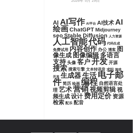
2026年 5月 29日
AI写作
AI
AI
AI技术
AI平台
绘画
ChatGPT
Midjourney
seo
Stable Diffusion
人力资源
代码
人工智能
代码生成
内容创作
图
办公
博客
免费试用
图像编辑
多语言
像生成
开发
支持
客户
头像
开源
搜索
搜索引擎
文本转语音
求职
游戏
电子邮
生活
生成器
开发
件
编程
自然语言处
简历
绘画
营销
艺术
视频剪辑
视
理
费用定价
设计
频生成
资源
检索
配音
配乐