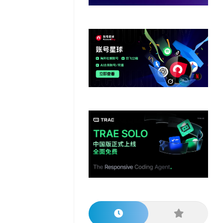
他
数
教
据
网
学
程
其
分
站
习
他
析
播
教
模
客
育
扩
型
展
资
源