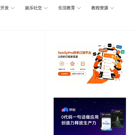
术开发
娱乐社交
生活教育
教程资源
大
媒
医
GPT
语
模
体
疗
教
言
型
创
医
程
模
作
学
型
开
MJ
放
媒
时
教
视
平
体
尚
程
觉
台
社
前
模
交
沿
型
SD
代
教
码
游
生
程
语
开
戏
活
音
发
辅
日
模
助
常
其
型