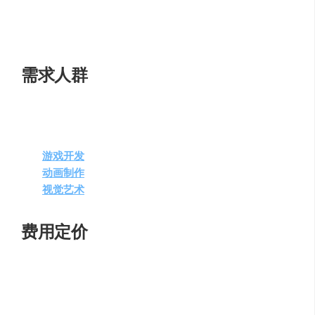
创意的游乐场
：TriPo AI是一个探索和满足不同创意需
求的平台，适合各类用户。
需求人群
TriPo AI适合以下用户群体：
游戏开发
者
：快速生成游戏内的3D模型。
动画制作
者
：创建动画角色或场景的3D模型。
视觉艺术
家
：实现创意构思的3D模型。
费用定价
Tripo AI提供不同版本的服务，包括免费基础版、专业版和
高级版，以满足不同用户的需求。每个版本都有相应的价
格和权益，具体详情建议访问官方网站查询。