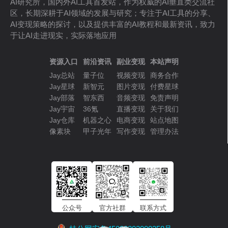
AI研究所，国内外AI工具首发站，作为权威的AI垂直类交流社
区，长期深耕于AI领域的发展与研究；专注于AI工具的分享、
AI变现策略的探讨，以及提供丰富的AI教程和最新资讯，致力
于让AI走进现实，实际落地应用
资源入口
前沿资讯
副业变现
本站声明
Jay总站
量子位
视频变现
商务合作
Jay星球
新智元
图片变现
付费星球
Jay部落
智东西
音频变现
免责声明
Jay宇宙
36氪
直播变现
关于我们
Jay仓库
机器之心
电商变现
站点地图
像素块
甲子光年
写作变现
管理办法
公众号
官方社群
联系方式