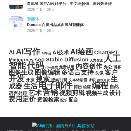
星流AI-国产AI设计平台，中文理解强、国风效果好
2026年 5月 29日
智能体
Dumate-百度出品桌面级AI智能体
2026年 5月 29日
AI写作
AI绘画
AI
AI技术
ChatGPT
AI平台
人工
seo
Stable Diffusion
Midjourney
人力资源
代码
智能
内容创作
办公
博客
免费试用
代码生成
图像编辑
多语言支持
客户
图像生成
头像
开发
搜索
生
开源
搜索引擎
文本转语音
求职
游戏开发
电子邮件
编程
生活
成器
自然
简历
绘画
营销
艺术
视频剪辑
设计
视频生成
语言处理
费用定价
资源检索
配音
配乐