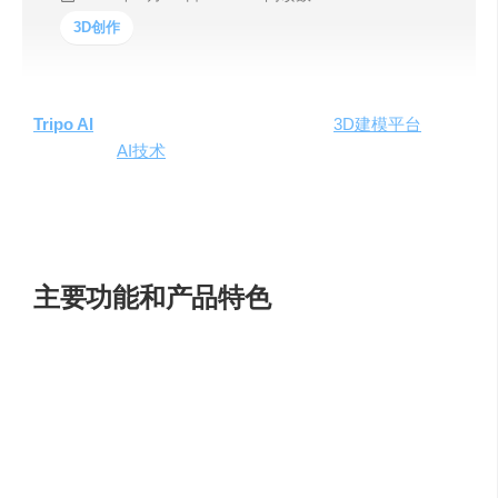
3D创作
Tripo AI
是由创新企业
VAST
推出的在线
3D建模平台
，它
利用先进的
AI技术
，允许用户通过文本或图像在几秒钟内
生成高质量、可立即使用的3D模型。该平台简化了3D模型
的创建过程，使用户无需掌握复杂的建模技能或软件即可
快速创作。
主要功能和产品特色
即时2D到3D转换
：TriPo AI能在8秒内将文本或图像转
换成3D模型。
AI驱动的精准度
：基于数百万个3D数据集，生成的模
型智能、精确，具有高度的细节。
随时可用的模型
：创建的3D模型功能齐全，可直接应
用于专业3D流程。