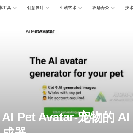
率工具
创意设计
生成艺术
职场办公
技
图
图
图
营
图
AI
营
像
片
像
销
片
提
销
处
编
生
宣
编
示
工
理
辑
成
传
辑
词
具
文
图
视
办
图
智
绘
数
PPT
本
标
频
公
像
能
画
字
制
处
设
生
助
修
对
网
人
作
理
计
成
手
复
话
站
电
思
智
字
音
客
抠
小
文
模
商
维
AI Pet Avatar-宠物的 
能
体
乐
户
图
说
档
型
作
导
总
设
生
服
消
创
总
社
图
图
结
计
成
务
除
作
结
区