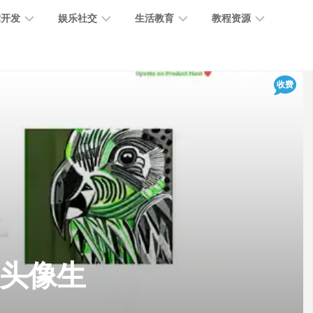
术开发
娱乐社交
生活教育
教程资源
大
媒
医
GPT
收费
语
模
体
疗
教
言
型
创
医
程
模
作
学
型
开
MJ
放
媒
时
教
视
平
体
尚
程
觉
台
社
前
模
交
沿
型
SD
代
教
码
游
生
程
语
AI 头像生
开
戏
活
音
发
辅
日
模
助
常
其
型