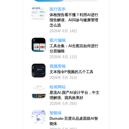
医疗医学
AI
体检报告看不懂？利用AI进行
学
报告解读、AI问诊与健康管理
习
怎么选
资
2026年 6月 14日
源
图片编辑
工具合集：AI生图后如何进行
分层编辑
2026年 6月 11日
视频剪辑
文本指令P视频的几个工具
2026年 5月 31日
绘画网站
星流AI-国产AI设计平台，中文
理解强、国风效果好
2026年 5月 29日
智能体
Dumate-百度出品桌面级AI智
能体