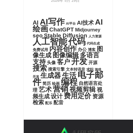
2026年 5月 29日
AI写作
AI
AI
AI技术
AI平台
绘画
ChatGPT
Midjourney
seo
Stable Diffusion
人力资源
代码
人工智能
代码生成
内容创作
图
办公
博客
免费试用
图像编辑
多语言
像生成
开发
支持
客户
头像
开源
搜索
搜索引擎
文本转语音
求职
游戏
电子邮
生活
生成器
开发
件
编程
自然语言处
简历
绘画
营销
艺术
视频剪辑
视
理
费用定价
设计
频生成
资源
检索
配音
配乐