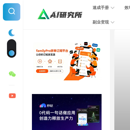
Skip
速成手册
效
to
content
副业变现
提
示
词
音
指
频
南
变
现
MJ
学
写
习
文
手
变
册
现
SD
图
学
片
习