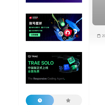
变
手
现
册
直
COMFYUI
播
手
变
册
2
现
大
视
模
频
型
变
手
现
册
电
大
商
模
变
型
现
榜
单