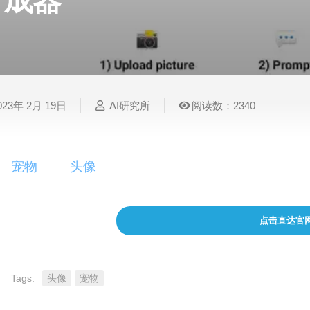
成器
表
视
建
摄
法
图
写
视
视
3D
格
频
筑
影
律
片
作
频
频
创
处
处
设
写
法
压
平
总
修
作
理
理
计
真
规
缩
台
结
复
023年 2月 19日
AI研究所
阅读数：2340
智
音
服
电
图
论
音
视
语
能
频
装
子
片
文
频
频
音
翻
处
设
邮
换
写
总
字
识
译
理
计
件
脸
作
结
幕
别
宠物
的 AI
头像
生成器。获取 9 张 AI 生成的图
简
智
创
金
视
语
历
能
意
融
频
音
制
点击直达官
搜
灵
财
换
克
作
索
感
务
脸
隆
Tags:
头像
宠物
智
视
语
能
频
音