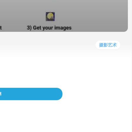
他
数
教
据
网
学
程
其
分
站
习
他
析
播
教
模
客
育
扩
型
展
资
摄影艺术
源
像，可与任何宠物一起使用，无需帐户
网