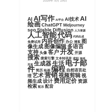
2026年 5月 29日
AI写作
AI
AI
AI技术
AI平台
绘画
ChatGPT
Midjourney
seo
Stable Diffusion
人力资源
代码
人工智能
代码生成
内容创作
图
办公
博客
免费试用
图像编辑
多语言
像生成
开发
支持
客户
头像
开源
搜索
搜索引擎
文本转语音
求职
游戏
电子邮
生活
生成器
开发
件
编程
自然语言处
简历
绘画
营销
艺术
视频剪辑
视
理
费用定价
设计
频生成
资源
检索
配音
配乐