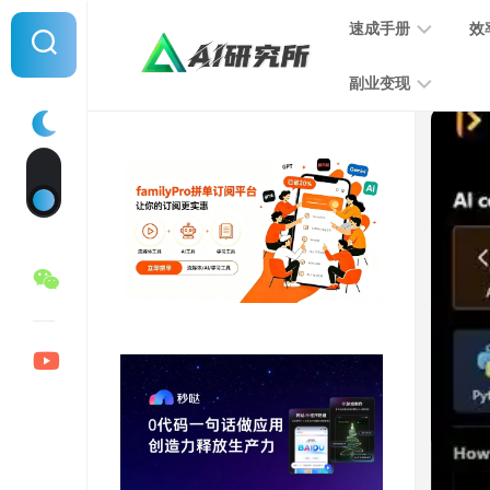
Skip
速成手册
效
to
content
副业变现
提
示
词
音
指
频
南
变
现
MJ
学
写
习
文
手
变
册
现
SD
图
学
片
习