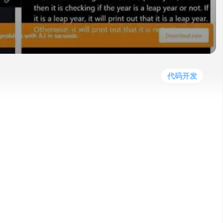
他
数
教
据
网
学
程
其
分
站
习
他
析
播
教
模
客
育
扩
型
展
资
代码开发
源
的代码，帮助您在几秒钟内解决最困难的编程问