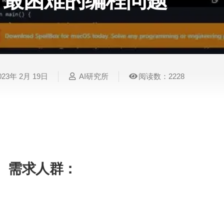
最困难的编程问题
表
视
建
摄
法
图
写
视
视
3D
格
频
筑
影
律
片
作
频
频
创
处
处
设
写
法
压
平
总
修
作
理
理
计
真
规
缩
台
结
复
023年 2月 19日
AI研究所
阅读数：2228
智
音
服
电
图
论
音
视
语
能
频
装
子
片
文
频
频
音
翻
处
设
邮
换
写
总
字
识
译
理
计
件
脸
作
结
幕
别
SpellBox使用人工智能从简单提示中创建所需
题。功能强大，易于使用。
简
智
创
金
视
语
历
能
意
融
频
音
制
需求人群：
搜
灵
财
换
克
作
索
感
务
脸
隆
适用于解决各种编程问题
智
视
语
能
频
音