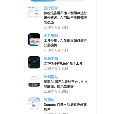
医疗医学
AI
体检报告看不懂？利用AI进行
学
报告解读、AI问诊与健康管理
习
怎么选
资
2026年 6月 14日
源
图片编辑
工具合集：AI生图后如何进行
分层编辑
2026年 6月 11日
视频剪辑
文本指令P视频的几个工具
2026年 5月 31日
绘画网站
星流AI-国产AI设计平台，中文
理解强、国风效果好
2026年 5月 29日
智能体
Dumate-百度出品桌面级AI智
能体