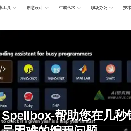
率工具
创意设计
生成艺术
职场办公
技
图
图
图
营
图
AI
营
像
片
像
销
片
提
销
处
编
生
宣
编
示
工
理
辑
成
传
辑
词
具
文
图
视
办
图
智
绘
数
PPT
本
标
频
公
像
能
画
字
制
处
设
生
助
修
对
网
人
作
理
计
成
手
复
话
站
电
思
智
字
音
客
抠
小
文
模
商
维
Spellbox-帮助您在几
能
体
乐
户
图
说
档
型
作
导
总
设
生
服
消
创
总
社
图
图
结
计
成
务
除
作
结
区