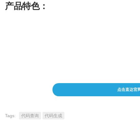
配
产品特色：
生
合
色
成
成
根据简单提示生成代码
视
频
剪
解决编程问题
辑
提供快速、简单的解决方案
点击直达官
Tags:
代码查询
代码生成