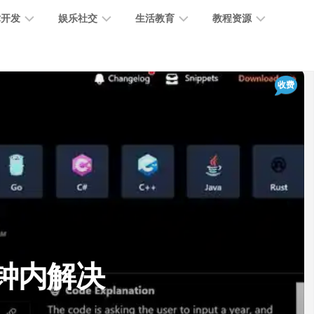
术开发
娱乐社交
生活教育
教程资源
大
媒
医
GPT
收费
语
模
体
疗
教
言
型
创
医
程
模
作
学
型
开
MJ
放
媒
时
教
视
平
体
尚
程
觉
台
社
前
模
交
沿
型
SD
代
教
码
游
生
程
语
秒钟内解决
开
戏
活
音
发
辅
日
模
助
常
其
型