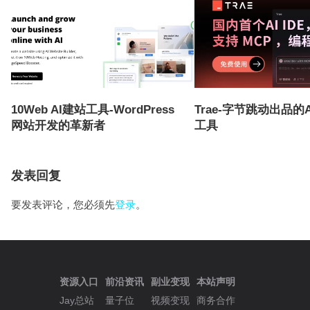
10Web AI建站工具-WordPress
Trae-字节跳动出品的
网站开发的革新者
工具
发表回复
要发表评论，您必须先
登录
。
资源入口
前沿资讯
副业变现
本站声明
Jay总站
量子位
视频变现
商务合作