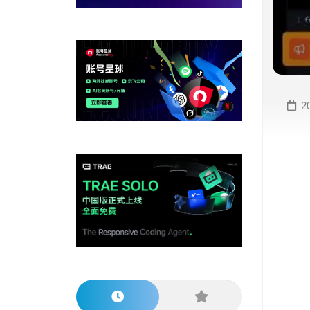
变
手
现
册
直
COMFYUI
播
手
变
册
2
现
大
视
模
频
型
变
手
现
册
电
大
商
模
变
型
现
榜
单