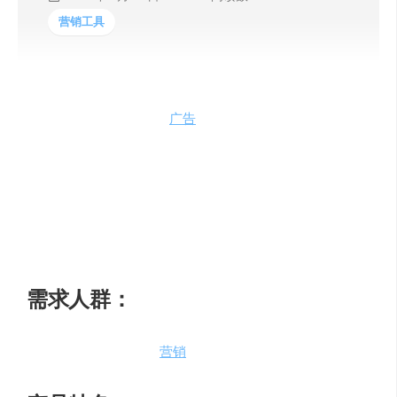
营销工具
Peachly AI是一种集ChatGPT、DALL-E 2、Copy AI和
Madgicx等功能于一体的
广告
解决方案。它利用先进的AI图
像技术生成引人注目的广告，并提升其性能。通过精准的
目标定位和优化的广告投放，帮助广告主与目标受众建立
更好的连接，实现更成功的广告活动。Peachly AI只需$29
起，即可与顶尖广告专家合作，充分利用尖端AI技术，包
括免费试用！现在就加入，紧跟时代潮流，充分利用
AI（R）evolution！
需求人群：
适用于各种广告活动和
营销
策略