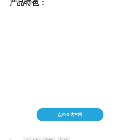
产品特色：
利用AI图像技术生成引人注目的广告
精确准确地定位目标受众
优化广告投放，获得更高的投放效果
提高广告性能和参与度
提供灵活的定价方案
点击直达官网