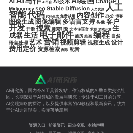
AI写作
AI绘画
AI
AI技术
ChatGPT
AI平台
人工
seo
Stable Diffusion
Midjourney
人力资源
代码
智能
内容创作
办公
博客
免费试用
代码生成
图像编辑
多语言支持
客户
图像生成
头像
开发
搜索
生
开源
搜索引擎
文本转语音
求职
游戏开发
电子邮件
编程
生活
成器
自然
简历
绘画
营销
艺术
视频剪辑
设计
视频生成
语言处理
费用定价
资源检索
配音
配乐
AI研究所，国内外AI工具首发站，作为权威的AI垂直类交流社
区，长期深耕于AI领域的发展与研究；专注于AI工具的分享、
AI变现策略的探讨，以及提供丰富的AI教程和最新资讯，致力
于让AI走进现实，实际落地应用
资源入口
前沿资讯
副业变现
本站声明