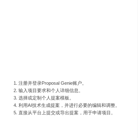
高质量提案生成
：利用先进的AI算法，根据用户输入
的工作要求和个人详细信息生成定制化提案。
实时分析工具
：提供强大的分析工具，帮助用户实时
跟踪成功率和进度。
多语言支持
：为非英语母语的自由职业者生成流畅的
英语提案。
使用指南
使用Proposal Genie创建提案的步骤如下：
注册并登录Proposal Genie账户。
输入项目要求和个人详细信息。
选择或定制个人提案模板。
利用AI技术生成提案，并进行必要的编辑和调整。
直接从平台上提交或导出提案，用于申请项目。
需求人群与使用场景示例
Proposal Genie适用于广泛的自由职业者和远程工作者，包