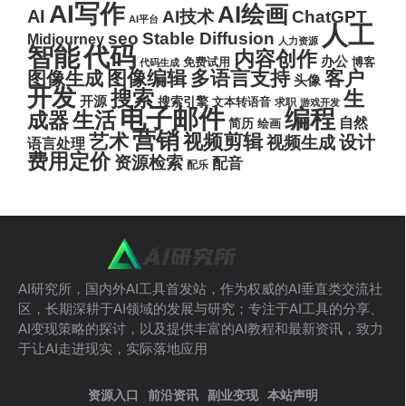
AI写作
AI绘画
AI
AI技术
ChatGPT
AI平台
人工
seo
Stable Diffusion
Midjourney
人力资源
代码
智能
内容创作
办公
博客
免费试用
代码生成
图像编辑
多语言支持
客户
图像生成
头像
开发
搜索
生
开源
搜索引擎
文本转语音
求职
游戏开发
电子邮件
编程
生活
成器
自然
简历
绘画
营销
艺术
视频剪辑
设计
视频生成
语言处理
费用定价
资源检索
配音
配乐
AI研究所，国内外AI工具首发站，作为权威的AI垂直类交流社
区，长期深耕于AI领域的发展与研究；专注于AI工具的分享、
AI变现策略的探讨，以及提供丰富的AI教程和最新资讯，致力
于让AI走进现实，实际落地应用
资源入口
前沿资讯
副业变现
本站声明