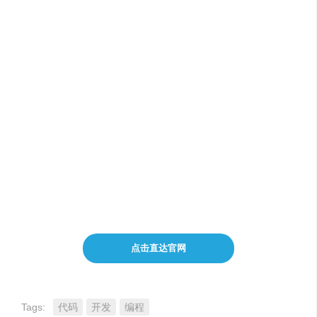
个性化排名
实时AI推荐
提高用户参与度
增加转化率
改善用户留存率
点击直达官网
Tags:
代码
开发
编程