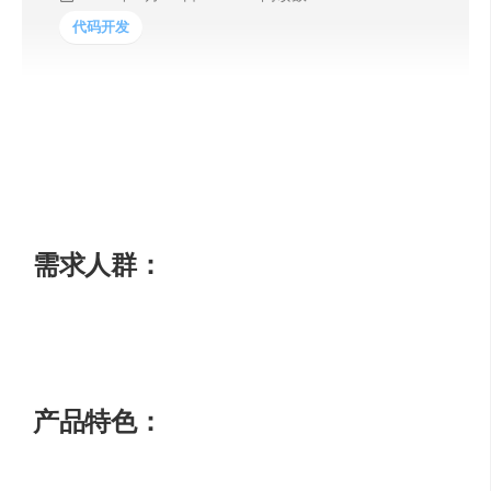
代码开发
Shaped是一个使用机器学习帮助企业提升动态内容推荐、
排名和通知的API。它可以帮助企业提高用户参与度，增加
转化率，并改善用户留存率。Shaped提供实时AI个性化推
荐和排名的基础设施，可以适用于各种个性化推荐场景。
需求人群：
适用于市场推广、社交媒体、媒体平台、电子商务等场
景。
产品特色：
动态内容推荐