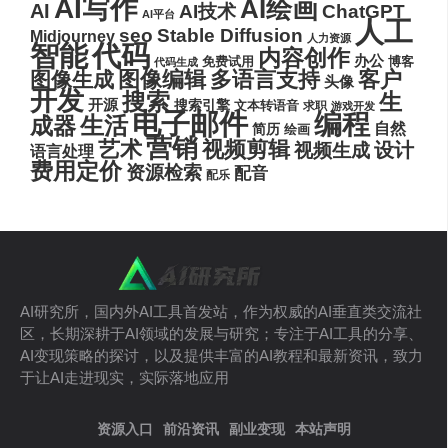
AI写作
AI绘画
AI
AI技术
ChatGPT
AI平台
人工
seo
Stable Diffusion
Midjourney
人力资源
代码
智能
内容创作
办公
博客
免费试用
代码生成
图像编辑
多语言支持
客户
图像生成
头像
开发
搜索
生
开源
搜索引擎
文本转语音
求职
游戏开发
电子邮件
编程
生活
成器
自然
简历
绘画
营销
艺术
视频剪辑
设计
视频生成
语言处理
费用定价
资源检索
配音
配乐
AI研究所，国内外AI工具首发站，作为权威的AI垂直类交流社
区，长期深耕于AI领域的发展与研究；专注于AI工具的分享、
AI变现策略的探讨，以及提供丰富的AI教程和最新资讯，致力
于让AI走进现实，实际落地应用
资源入口
前沿资讯
副业变现
本站声明