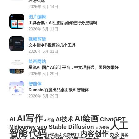
理怎么选
2026年 6月 14日
图片编辑
工具合集：AI生图后如何进行分层编辑
2026年 6月 11日
视频剪辑
文本指令P视频的几个工具
2026年 5月 31日
绘画网站
星流AI-国产AI设计平台，中文理解强、国风效果好
2026年 5月 29日
智能体
Dumate-百度出品桌面级AI智能体
2026年 5月 29日
AI写作
AI绘画
AI
AI技术
ChatGPT
AI平台
人工
seo
Stable Diffusion
Midjourney
人力资源
代码
智能
内容创作
办公
博客
免费试用
代码生成