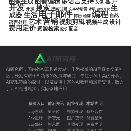
图像编辑
多语言支持
客户
图像生成
头像
开发
搜索
生
开源
搜索引擎
文本转语音
求职
游戏开发
电子邮件
编程
生活
成器
自然
简历
绘画
营销
艺术
视频剪辑
设计
视频生成
语言处理
费用定价
资源检索
配音
配乐
AI研究所，国内外AI工具首发站，作为权威的AI垂直类交流社
区，长期深耕于AI领域的发展与研究；专注于AI工具的分享、
AI变现策略的探讨，以及提供丰富的AI教程和最新资讯，致力
于让AI走进现实，实际落地应用
资源入口
前沿资讯
副业变现
本站声明
Jay总站
量子位
视频变现
商务合作
Jay星球
新智元
图片变现
付费星球
Jay部落
智东西
音频变现
免责声明
Jay宇宙
36氪
直播变现
关于我们