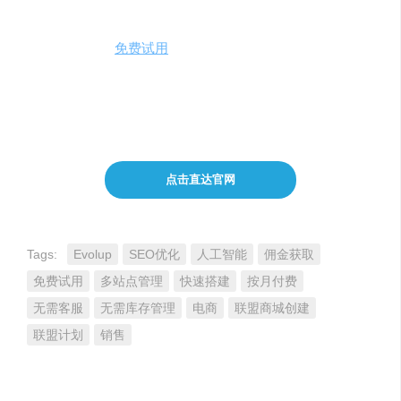
注意事项与费用定价
Evolup提供7天
免费试用
，无需信用卡，让用户可以在无任
何财务承诺的情况下体验平台。其定价计划起始于每月10
美元（不含税），为联盟商城管理提供了一个功能强大且
价格合理的解决方案。
点击直达官网
Tags:
Evolup
SEO优化
人工智能
佣金获取
免费试用
多站点管理
快速搭建
按月付费
无需客服
无需库存管理
电商
联盟商城创建
联盟计划
销售