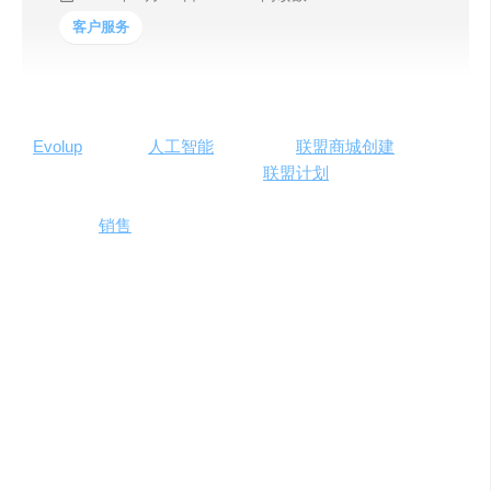
客户服务
Evolup
是一款由
人工智能
技术驱动的
联盟商城创建
解决方
案，专注于帮助个人和企业通过
联盟计划
获得佣金。它提
供简单易设的搭建流程，无需管理库存或客户服务，即可
开始在线
销售
。Evolup支持所有联盟计划，让用户能够轻
松构建自己的在线商城，并从中获得销售佣金。
主要功能与产品特色
快速创建商城
：通过简单的设置步骤，用户可以快速
建立起自己的联盟商城。
广泛兼容性
：Evolup支持接入各种联盟计划，提供广
泛的产品选择自由。
佣金收益
：平台赋能用户通过合作购买获得佣金，增