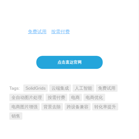
注意事项与费用定价
在使用SolidGrids时，用户应确保上传的图片符合版权要
求，并符合平台的使用条款。SolidGrids提供灵活的定价模
式，包括
免费试用
和
按需付费
选项，用户可以根据自己的
实际需求选择合适的方案。
点击直达官网
Tags:
SolidGrids
云端集成
人工智能
免费试用
全自动图片处理
按需付费
电商
电商优化
电商图片增强
背景去除
跨设备兼容
转化率提升
销售