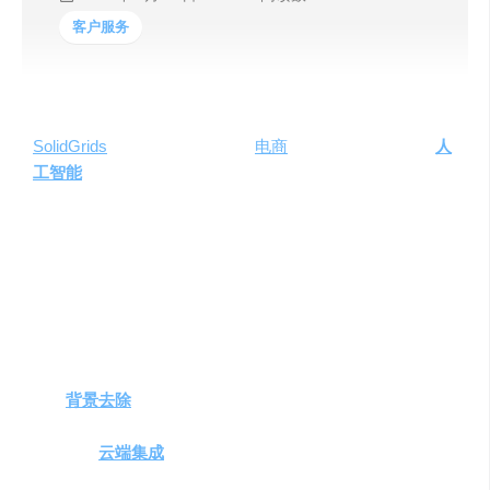
客户服务
SolidGrids
是一款领先的全自动
电商
图片增强平台，利用
人
工智能
技术，为电商行业提供快速、高效的图片后期处理
服务。该平台通过一次配置，实现图片的自动优化和发
布，无需人工复审，大幅节省时间和资源。
主要功能与产品特色
全自动图片增强
：自动优化图片的背景、光照和横
幅，以符合品牌形象。
背景去除
与调整
：轻松去除图片背景，一键调整样
式，提升产品展示效果。
无缝
云端集成
：提供多种集成方案，满足不同云存储
和处理需求。