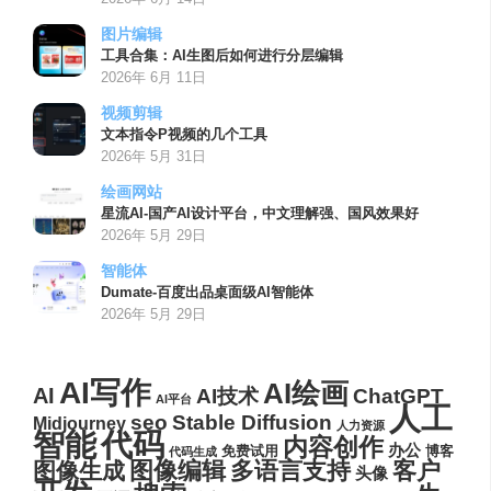
图片编辑
工具合集：AI生图后如何进行分层编辑
2026年 6月 11日
视频剪辑
文本指令P视频的几个工具
2026年 5月 31日
绘画网站
星流AI-国产AI设计平台，中文理解强、国风效果好
2026年 5月 29日
智能体
Dumate-百度出品桌面级AI智能体
2026年 5月 29日
AI写作
AI绘画
AI
AI技术
ChatGPT
AI平台
人工
seo
Stable Diffusion
Midjourney
人力资源
代码
智能
内容创作
办公
博客
免费试用
代码生成
图像编辑
多语言支持
客户
图像生成
头像