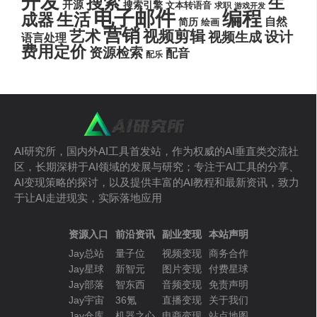
开发
搜索
生
开源
搜索引擎
文本转语音
求职
游戏开发
电子邮件
编程
生活
成器
自然
简历
绘画
营销
艺术
视频剪辑
设计
视频生成
语言处理
费用定价
资源检索
配音
配乐
AI研究所，国内外AI工具首发站，作为权威的AI垂直类交流社
区，长期深耕于AI领域的发展与研究；专注于AI工具的分享、
AI变现策略的探讨，以及提供丰富的AI教程和最新资讯，致力
于让AI走进现实，实际落地应用
资源入口
前沿资讯
副业变现
本站声明
Jay总站
量子位
视频变现
商务合作
Jay星球
新智元
图片变现
付费星球
Jay部落
智东西
音频变现
免责声明
Jay宇宙
36氪
直播变现
关于我们
Jay仓库
机器之心
电商变现
站点地图