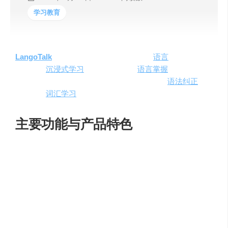
学习教育
LangoTalk
是一款创新的基于人工智能的
语言
学习平台，
旨在通过
沉浸式学习
体验加速用户的
语言掌握
过程。该平
台利用先进的AI技术，提供实时的对话实践、
语法纠正
以
及丰富的
词汇学习
工具，支持12种主要语言的学习。
主要功能与产品特色
LangoTalk
的核心功能包括：
无限制AI对话
：与AI进行实时聊天，练习口语和听
力。
语法纠错
：实时纠正语法错误，提高语言准确性。
词汇工具
：扩展词汇量，加深对语言的理解。