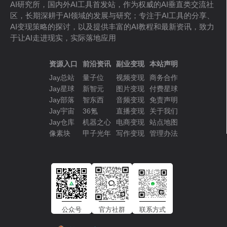
AI研究所，国内外AI工具首发站，作为权威的AI垂直类交流社
区，长期深耕于AI领域的发展与研究；专注于AI工具的分享、
AI变现策略的探讨，以及提供丰富的AI教程和最新资讯，致力
于让AI走进现实，实际落地应用
资源入口
前沿资讯
副业变现
本站声明
Jay总站
量子位
视频变现
商务合作
Jay星球
新智元
图片变现
付费星球
Jay部落
智东西
音频变现
免责声明
Jay宇宙
36氪
直播变现
关于我们
Jay仓库
机器之心
电商变现
站点地图
像素块
甲子光年
写作变现
管理办法
公众号
官方社群
联系方式