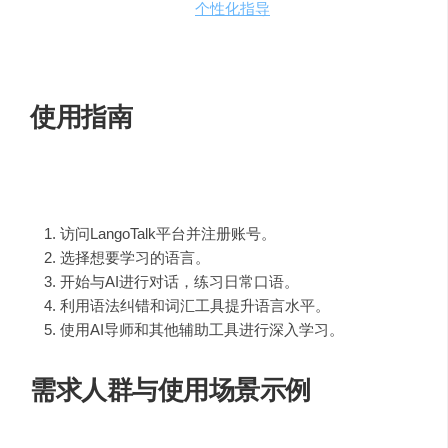
人工智能导师
：提供
个性化指导
，优化学习路径。
语法训练
：通过练习加强语法知识。
故事讲述者
：通过故事学习语言，增加学习乐趣。
使用指南
使用
LangoTalk
的步骤如下：
访问LangoTalk平台并注册账号。
选择想要学习的语言。
开始与AI进行对话，练习日常口语。
利用语法纠错和词汇工具提升语言水平。
使用AI导师和其他辅助工具进行深入学习。
需求人群与使用场景示例