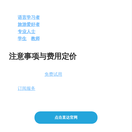
LangoTalk
适用于以下需求人群：
语言学习者
：希望通过实践提高语言能力。
旅游爱好者
：学习基础口语，为旅行做准备。
专业人士
：提升商务沟通的语言技能。
学生
和
教师
：作为辅助教学工具，增强课堂互动。
注意事项与费用定价
LangoTalk
提供了
免费试用
版本，用户可以体验基础的对
话和学习功能。对于希望解锁更多高级功能的用户，可以
选择
订阅服务
。Early Bird Plan每月定价为$4.99，提供更多
互动和个性化的学习体验。
点击直达官网