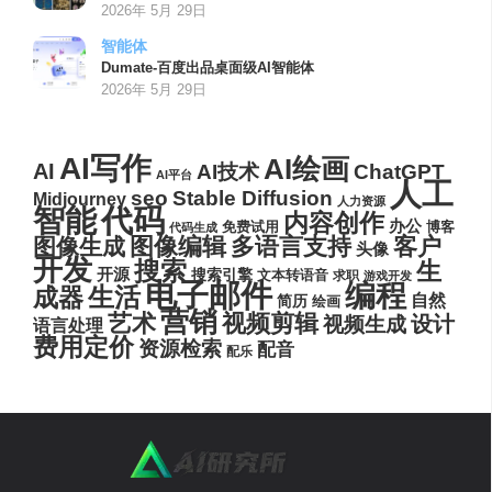
2026年 5月 29日
智能体
Dumate-百度出品桌面级AI智能体
2026年 5月 29日
AI写作
AI绘画
AI
AI技术
ChatGPT
AI平台
人工
seo
Stable Diffusion
Midjourney
人力资源
代码
智能
内容创作
办公
博客
免费试用
代码生成
图像编辑
多语言支持
客户
图像生成
头像
开发
搜索
生
开源
搜索引擎
文本转语音
求职
游戏开发
电子邮件
编程
生活
成器
自然
简历
绘画
营销
艺术
视频剪辑
设计
视频生成
语言处理
费用定价
资源检索
配音
配乐