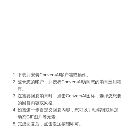
智能贴心：自动识别语气，根据对话内容调
整回复风格，让您的交流更加自然流畅。
多元化支持：支持多种语言和动态GIF图片等
元素，让您的对话更加丰富多彩。
无缝集成：与各大消息应用程序和浏览器完
美兼容，随时随地畅享AI辅助交流的乐趣。
使用指南
下载并安装ConversAI客户端或插件。
登录您的账户，并授权ConversAI访问您的消息应用程
序。
在需要回复消息时，点击ConversAI图标，选择您想要
的回复内容或风格。
如需进一步自定义回复内容，您可以手动编辑或添加
动态GIF图片等元素。
完成回复后，点击发送按钮即可。