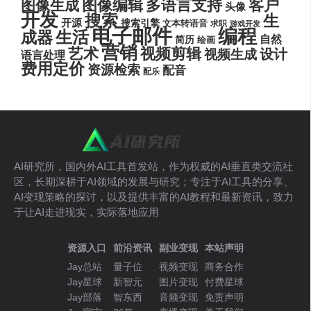
图像编辑
多语言支持
客户
图像生成
头像
开发
搜索
生
开源
搜索引擎
文本转语音
求职
游戏开发
电子邮件
编程
生活
成器
自然
简历
绘画
营销
艺术
视频剪辑
设计
视频生成
语言处理
费用定价
资源检索
配音
配乐
AI研究所，国内外AI工具首发站，作为权威的AI垂直类交流社
区，长期深耕于AI领域的发展与研究；专注于AI工具的分享、
AI变现策略的探讨，以及提供丰富的AI教程和最新资讯，致力
于让AI走进现实，实际落地应用
资源入口
前沿资讯
副业变现
本站声明
Jay总站
量子位
视频变现
商务合作
Jay星球
新智元
图片变现
付费星球
Jay部落
智东西
音频变现
免责声明