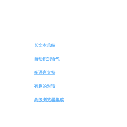
捷交流的需求日益增强。ConversAI正是为了满足这一
需求而设计的，它结合了最新的人工智能技术，旨在
为用户提供一种全新的聊天体验。
主要功能
：
一键回复
：无论何时何地，只需一键即可快
速回复消息。
长文本总结
：自动提取长文本的关键信息，
为您呈现简洁明了的摘要。
自动识别语气
：根据对话内容自动调整语
气，让您的回复更加贴切自然。
多语言支持
：覆盖多种语言，满足不同国家
和地区的用户需求。
有趣的对话
：通过添加动态GIF图片等元素，
让您的对话更加生动有趣。
高级浏览器集成
：与主流浏览器无缝集成，
随时随地享受AI辅助的交流体验。
产品特色
：
高效便捷：通过一键回复和自动文本总结等
功能，大幅提高您的交流效率。