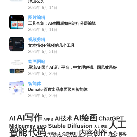
理怎么选
2026年 6月 14日
图片编辑
工具合集：AI生图后如何进行分层编辑
2026年 6月 11日
视频剪辑
文本指令P视频的几个工具
2026年 5月 31日
绘画网站
星流AI-国产AI设计平台，中文理解强、国风效果好
2026年 5月 29日
智能体
Dumate-百度出品桌面级AI智能体
2026年 5月 29日
AI写作
AI绘画
AI
AI技术
ChatGPT
AI平台
人工
seo
Stable Diffusion
Midjourney
人力资源
代码
智能
内容创作
办公
博客
免费试用
代码生成