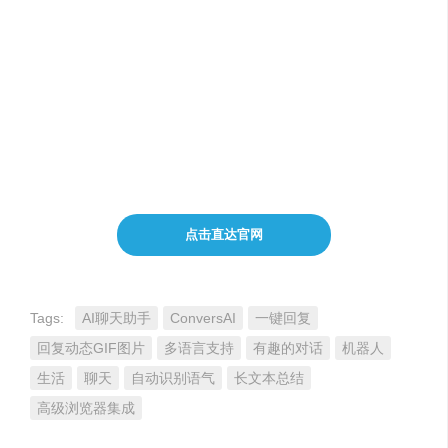
注意事项
：在使用ConversAI时，请确保您的网络连接
稳定且安全。为了保护您的隐私和数据安全，请遵循
ConversAI的隐私政策和使用条款。
费用定价
：ConversAI提供无限量使用服务，每月仅需
支付$19。您可以根据个人需求选择按月或按年订阅，
享受更加优惠的价格。
点击直达官网
Tags:
AI聊天助手
ConversAI
一键回复
回复动态GIF图片
多语言支持
有趣的对话
机器人
生活
聊天
自动识别语气
长文本总结
高级浏览器集成