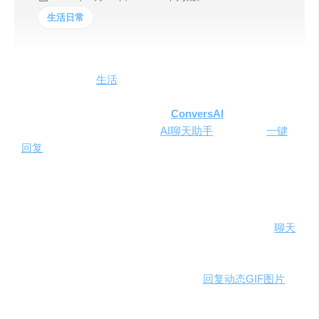
生活日常
在快节奏的现代
生活
中，我们每天都在与各种消息应用程
序打交道，从简单的日常对话到复杂的商务沟通。为了让
您在这些场景中更加游刃有余，
ConversAI
应运而生——
这是一款具备强大功能的个人
AI聊天助手
，旨在通过
一键
回复
功能，让您的交流变得更加轻松愉快。
产品详情与特色
简介
：ConversAI是一款基于先进人工智能技术的
聊天
助手，能够理解并回复各种消息，为您节省宝贵的时
间。它集成了自然语言处理、自动文本总结、语气识
别等多种功能，支持多语言，并能
回复动态GIF图片
，
让您的对话更加生动有趣。
背景
：随着通信技术的不断发展，人们对于高效、便