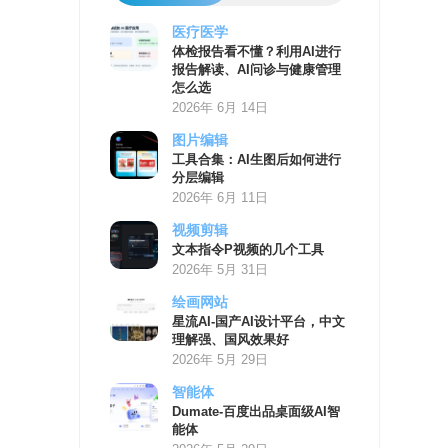
医疗医学
AI
体检报告看不懂？利用AI进行
学
报告解读、AI问诊与健康管理
习
怎么选
资
2026年 6月 14日
源
图片编辑
工具合集：AI生图后如何进行
分层编辑
2026年 6月 11日
视频剪辑
文本指令P视频的几个工具
2026年 5月 31日
绘画网站
星流AI-国产AI设计平台，中文
理解强、国风效果好
2026年 5月 29日
智能体
Dumate-百度出品桌面级AI智
能体