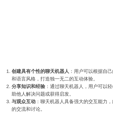
传播变得更加便捷。
配
生
合
色
成
成
背景：
随着社交媒体和网络社区的兴起，人们对于互动式
视
频
往往显得枯燥乏味，无法满足现代人的需求。Expe
剪
识分享注入了新的活力。
辑
主要功能和产品特色：
创建具有个性的聊天机器人
：用户可以根据自己
和语言风格，打造独一无二的互动体验。
分享知识和经验
：通过聊天机器人，用户可以轻
助他人解决问题或获得启发。
与观众互动
：聊天机器人具备强大的交互能力，
的交流和讨论。