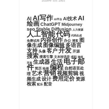
2026年 5月 29日
AI写作
AI
AI
AI技术
AI平台
绘画
ChatGPT
Midjourney
seo
Stable Diffusion
人力资源
代码
人工智能
代码生成
内容创作
图
办公
博客
免费试用
图像编辑
多语言
像生成
开发
支持
客户
头像
开源
搜索
搜索引擎
文本转语音
求职
游戏
电子邮
生活
生成器
开发
件
编程
自然语言处
简历
绘画
营销
艺术
视频剪辑
视
理
费用定价
设计
频生成
资源
检索
配音
配乐