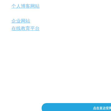
个人博客网站
：使用ExperAI聊天机器人与
性。
企业网站
：利用ExperAI分享产品知识和使
在线教育平台
：使用ExperAI为学生提供个
注意事项和费用定价：
在使用ExperAI时，请确保遵守相关法律法规和平台规
Basic两个版本供用户选择。Lite版免费使用，但
的费用，以解锁更多高级功能和个性化选项。
Lite版
：免费/月
Basic版
：$5/月
点击直达官