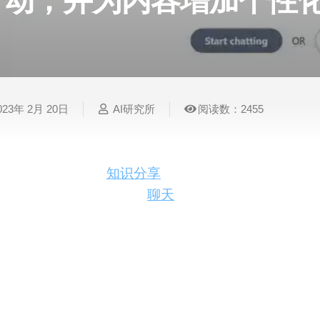
动，并为内容增加个性
表
视
建
摄
法
图
写
视
视
3D
格
频
筑
影
律
片
作
频
频
创
处
处
设
写
法
压
平
总
修
作
理
理
计
真
规
缩
台
结
复
023年 2月 20日
AI研究所
阅读数：2455
智
音
服
电
图
论
音
视
语
能
频
装
子
片
文
频
频
音
翻
处
设
邮
换
写
总
字
识
译
理
计
件
脸
作
结
幕
别
在数字化时代，
知识分享
的方式正发生着翻天覆地
方式，通过具有个性的
聊天
机器人，为您带来前所
简
智
创
金
视
语
历
达情感，还能创造有趣的互动场景，让您的内容更
能
意
融
频
音
制
搜
灵
财
换
克
作
索
感
务
脸
隆
简介：
ExperAI致力于帮助个人和企业用户以更加生动
智
视
语
人，用户可以轻松地与观众建立联系，提升内容的
能
频
音