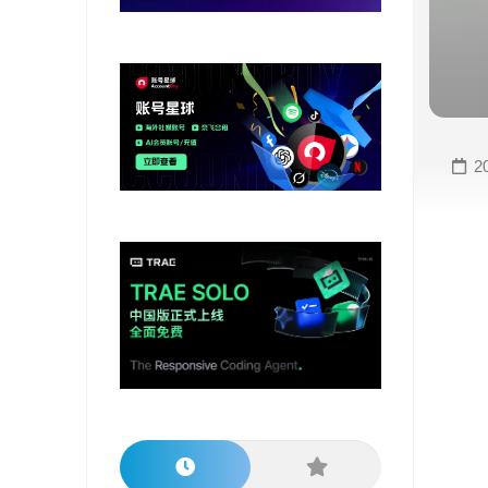
变
手
现
册
直
COMFYUI
播
手
变
册
2
现
大
视
模
频
型
变
手
现
册
电
大
商
模
变
型
现
榜
单