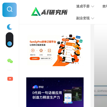
Skip
速成手册
效
to
content
副业变现
提
示
词
音
指
频
南
变
现
MJ
学
写
习
文
手
变
册
现
SD
图
学
片
习