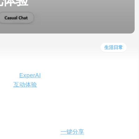
化体验
他
数
教
据
网
学
程
其
分
站
习
他
析
播
教
模
客
育
扩
型
展
资
生活日常
源
的变化。
ExperAI
，作为一种全新的知识分享
未有的
互动体验
。它不仅能够回答问题、表
具吸引力。
、有趣的方式分享知识。通过个性化的聊天机器
互动性和吸引力。同时，
一键分享
功能也让