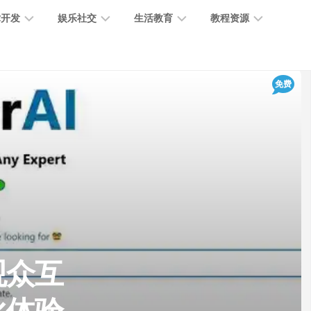
术开发
娱乐社交
生活教育
教程资源
大
媒
医
GPT
免费
语
模
体
疗
教
言
型
创
医
程
模
作
学
型
开
MJ
放
媒
时
教
视
平
体
尚
程
觉
台
社
前
模
交
沿
型
SD
代
教
码
游
生
程
语
观众互
开
戏
活
音
发
辅
日
模
助
常
其
型