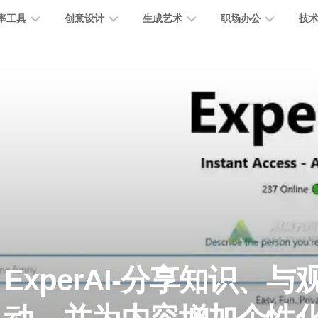
率工具
创意设计
生成艺术
职场办公
技
图
图
图
营
图
AI
营
像
片
像
销
片
提
销
处
编
生
宣
编
示
工
理
辑
成
传
辑
词
具
文
图
视
办
图
智
绘
数
PPT
本
标
频
公
像
能
画
字
制
处
设
生
助
修
对
网
人
作
理
计
成
手
复
话
站
电
思
智
字
音
客
抠
小
文
模
商
维
ExperAI-分享知识、与
能
体
乐
户
图
说
档
型
作
导
总
设
生
服
消
创
总
社
图
图
结
计
成
务
除
作
结
区