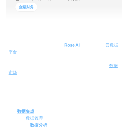
金融财务
在数据驱动的商业世界中，有效地管理和分析数据对于任
何组织来说都是至关重要的。
Rose AI
是一个先进的
云数据
平台
，它不仅帮助用户轻松地查找和集成内外部数据，还
提供了一系列强大的基础设施工具，以便用户能够高效地
清理、分析和可视化数据。此外，Rose AI还拥有一个
数据
市场
，用户可以在这里预览、购买和出售数据，从而实现
数据的最大价值。
主要功能与产品特色
数据集成
与管理
：Rose AI支持多种数据源的集成，简
化了
数据管理
流程。
强大的
数据分析
工具
：提供先进的分析工具，帮助用