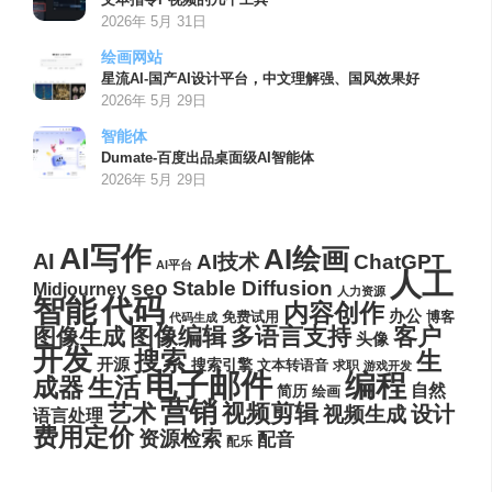
2026年 5月 31日
绘画网站
星流AI-国产AI设计平台，中文理解强、国风效果好
2026年 5月 29日
智能体
Dumate-百度出品桌面级AI智能体
2026年 5月 29日
AI写作
AI绘画
AI
AI技术
ChatGPT
AI平台
人工
seo
Stable Diffusion
Midjourney
人力资源
代码
智能
内容创作
办公
博客
免费试用
代码生成
图像编辑
多语言支持
客户
图像生成
头像
开发
搜索
生
开源
搜索引擎
文本转语音
求职
游戏开发
电子邮件
编程
生活
成器
自然
简历
绘画
营销
艺术
视频剪辑
设计
视频生成
语言处理
费用定价
资源检索
配音
配乐