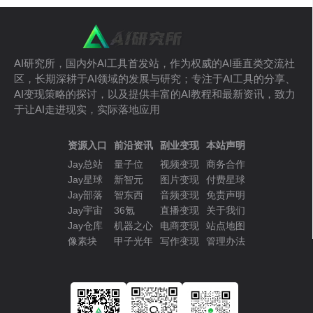
AI研究所，国内外AI工具首发站，作为权威的AI垂直类交流社
区，长期深耕于AI领域的发展与研究；专注于AI工具的分享、
AI变现策略的探讨，以及提供丰富的AI教程和最新资讯，致力
于让AI走进现实，实际落地应用
资源入口
前沿资讯
副业变现
本站声明
Jay总站
量子位
视频变现
商务合作
Jay星球
新智元
图片变现
付费星球
Jay部落
智东西
音频变现
免责声明
Jay宇宙
36氪
直播变现
关于我们
Jay仓库
机器之心
电商变现
站点地图
像素块
甲子光年
写作变现
管理办法