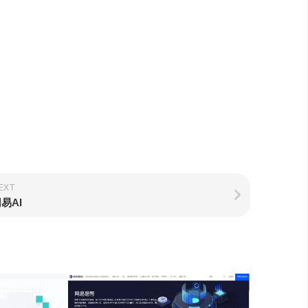
EXT
易AI