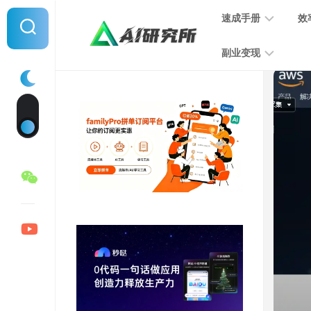
Skip
速成手册
效
to
content
副业变现
提
示
词
音
指
频
南
变
现
MJ
学
写
习
文
手
变
册
现
SD
图
学
片
习