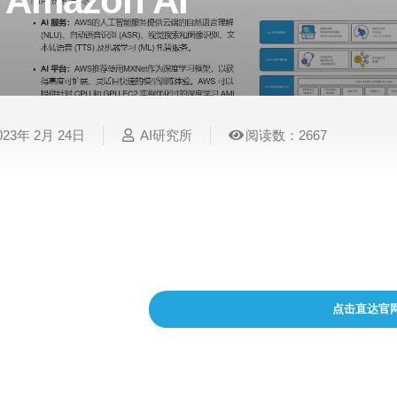
Amazon AI
表
视
建
摄
法
图
写
视
视
3D
格
频
筑
影
律
片
作
频
频
创
处
处
设
写
法
压
平
总
修
作
理
理
计
真
规
缩
台
结
复
023年 2月 24日
AI研究所
阅读数：2667
智
音
服
电
图
论
音
视
语
能
频
装
子
片
文
频
频
音
翻
处
设
邮
换
写
总
字
识
译
理
计
件
脸
作
结
幕
别
了解 AWS 系列的 AI 服务，此类服务提供云原
和需求。
简
智
创
金
视
语
历
能
意
融
频
音
制
搜
灵
财
换
克
作
点击直达官
索
感
务
脸
隆
智
视
语
能
频
音