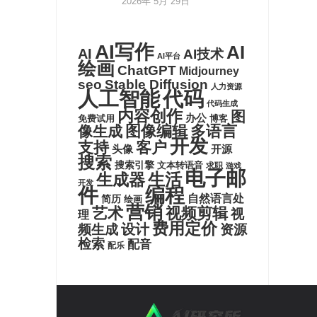
2026年 5月 29日
AI写作
AI
AI
AI技术
AI平台
绘画
ChatGPT
Midjourney
seo
Stable Diffusion
人力资源
代码
人工智能
代码生成
内容创作
图
办公
博客
免费试用
图像编辑
多语言
像生成
开发
支持
客户
头像
开源
搜索
搜索引擎
文本转语音
求职
游戏
电子邮
生活
生成器
开发
件
编程
自然语言处
简历
绘画
营销
艺术
视频剪辑
视
理
费用定价
设计
频生成
资源
检索
配音
配乐