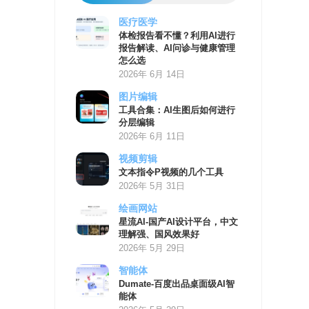
医疗医学
AI
体检报告看不懂？利用AI进行
学
报告解读、AI问诊与健康管理
习
怎么选
资
2026年 6月 14日
源
图片编辑
工具合集：AI生图后如何进行
分层编辑
2026年 6月 11日
视频剪辑
文本指令P视频的几个工具
2026年 5月 31日
绘画网站
星流AI-国产AI设计平台，中文
理解强、国风效果好
2026年 5月 29日
智能体
Dumate-百度出品桌面级AI智
能体