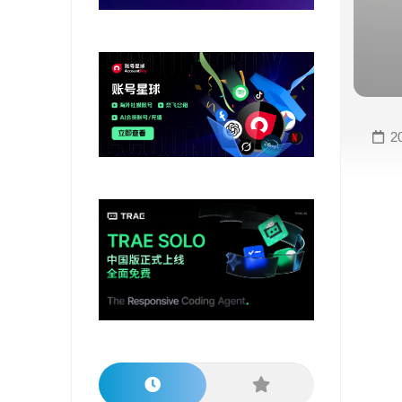
变
手
现
册
直
COMFYUI
播
手
变
册
2
现
大
视
模
频
型
变
手
现
册
电
大
商
模
变
型
现
榜
单