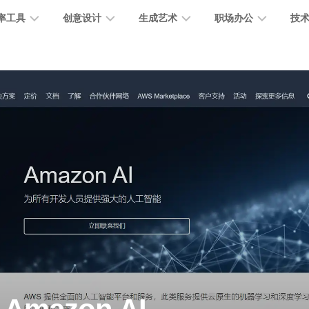
率工具
创意设计
生成艺术
职场办公
技
图
图
图
营
图
AI
营
像
片
像
销
片
提
销
处
编
生
宣
编
示
工
理
辑
成
传
辑
词
具
文
图
视
办
图
智
绘
数
PPT
本
标
频
公
像
能
画
字
制
处
设
生
助
修
对
网
人
作
理
计
成
手
复
话
站
电
思
智
字
音
客
抠
小
文
模
商
维
能
体
乐
户
图
说
档
型
作
导
总
设
生
服
消
创
总
社
图
图
结
计
成
务
除
作
结
区