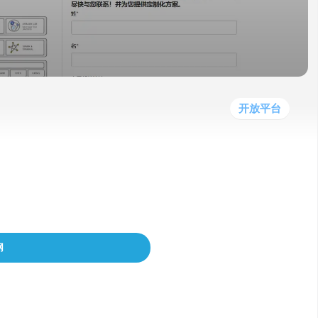
他
数
教
据
网
学
程
其
分
站
习
他
析
播
教
模
客
育
扩
型
展
资
开放平台
源
生机器学习和深度学习技术来应对不同使用案例
网