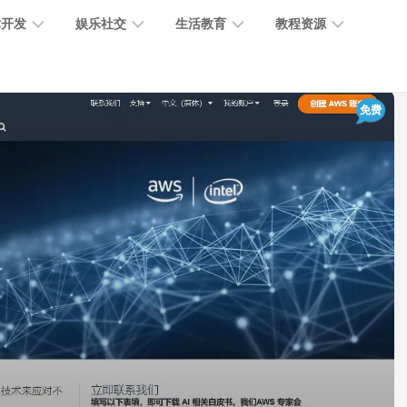
术开发
娱乐社交
生活教育
教程资源
大
媒
医
GPT
免费
语
模
体
疗
教
言
型
创
医
程
模
作
学
型
开
MJ
放
媒
时
教
视
平
体
尚
程
觉
台
社
前
模
交
沿
型
SD
代
教
码
游
生
程
语
开
戏
活
音
发
辅
日
模
助
常
其
型