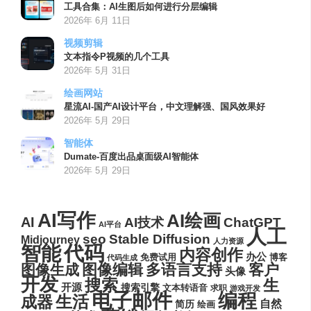
工具合集：AI生图后如何进行分层编辑
2026年 6月 11日
视频剪辑
文本指令P视频的几个工具
2026年 5月 31日
绘画网站
星流AI-国产AI设计平台，中文理解强、国风效果好
2026年 5月 29日
智能体
Dumate-百度出品桌面级AI智能体
2026年 5月 29日
AI写作
AI绘画
AI
AI技术
ChatGPT
AI平台
人工
seo
Stable Diffusion
Midjourney
人力资源
代码
智能
内容创作
办公
博客
免费试用
代码生成
图像编辑
多语言支持
客户
图像生成
头像
开发
搜索
生
开源
搜索引擎
文本转语音
求职
游戏开发
电子邮件
编程
生活
成器
自然
简历
绘画