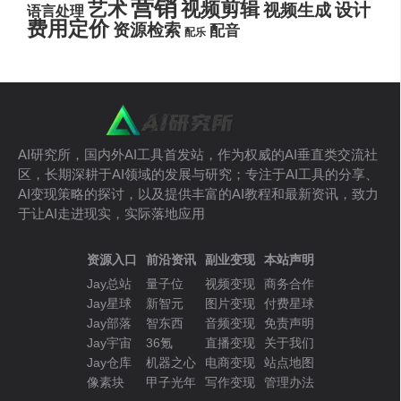
营销
艺术
视频剪辑
设计
视频生成
语言处理
费用定价
资源检索
配音
配乐
AI研究所，国内外AI工具首发站，作为权威的AI垂直类交流社
区，长期深耕于AI领域的发展与研究；专注于AI工具的分享、
AI变现策略的探讨，以及提供丰富的AI教程和最新资讯，致力
于让AI走进现实，实际落地应用
资源入口
前沿资讯
副业变现
本站声明
Jay总站
量子位
视频变现
商务合作
Jay星球
新智元
图片变现
付费星球
Jay部落
智东西
音频变现
免责声明
Jay宇宙
36氪
直播变现
关于我们
Jay仓库
机器之心
电商变现
站点地图
像素块
甲子光年
写作变现
管理办法