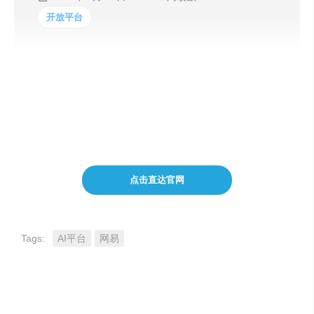
开放平台
聚焦于多媒体业务领域，基于多年的行业深耕，积累出丰
富的技术成功与落地应用经验。可提供多媒体内容理解、
音视频效率工具、语音/NLP/CV 能力组件等产品与服务，
助力企业智能化升级，拓展智慧生产力。
点击直达官网
Tags:
AI平台
网易