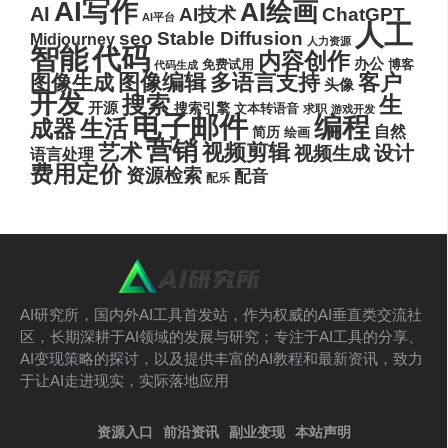
AI写作
AI绘画
AI
AI技术
ChatGPT
AI平台
人工
seo
Stable Diffusion
Midjourney
人力资源
代码
智能
内容创作
办公
博客
免费试用
代码生成
图像编辑
多语言支持
客户
图像生成
头像
开发
搜索
生
开源
搜索引擎
文本转语音
求职
游戏开发
电子邮件
编程
生活
成器
自然
简历
绘画
营销
艺术
视频剪辑
设计
视频生成
语言处理
费用定价
资源检索
配音
配乐
AI研究所，国内外AI工具首发站，作为权威的AI垂直类交流社
区，长期深耕于AI领域的发展与研究；专注于AI工具的分享、
AI变现策略的探讨，以及提供丰富的AI教程和最新资讯，致力
于让AI走进现实，实际落地应用
资源入口
前沿资讯
副业变现
本站声明