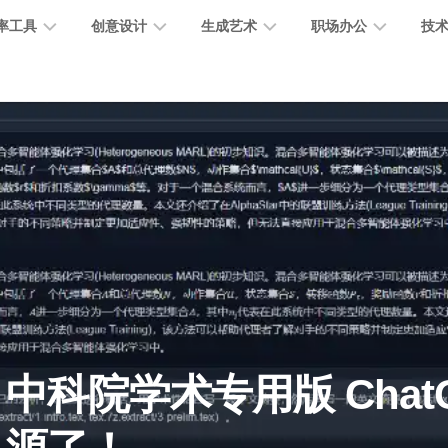
率工具
创意设计
生成艺术
职场办公
技
图
图
图
营
图
AI
营
像
片
像
销
片
提
销
处
编
生
宣
编
示
工
理
辑
成
传
辑
词
具
文
图
视
办
图
智
绘
数
PPT
本
标
频
公
像
能
画
字
制
处
设
生
助
修
对
网
人
作
理
计
成
手
复
话
站
电
思
智
字
音
客
抠
小
文
模
商
维
中科院学术专用版 Chat
能
体
乐
户
图
说
档
型
作
导
总
设
生
服
消
创
总
社
图
图
结
计
成
务
除
作
结
区