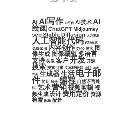
2026年 5月 29日
AI写作
AI
AI
AI技术
AI平台
绘画
ChatGPT
Midjourney
seo
Stable Diffusion
人力资源
代码
人工智能
代码生成
内容创作
图
办公
博客
免费试用
图像编辑
多语言
像生成
开发
支持
客户
头像
开源
搜索
搜索引擎
文本转语音
求职
游戏
电子邮
生活
生成器
开发
件
编程
自然语言处
简历
绘画
营销
艺术
视频剪辑
视
理
费用定价
设计
频生成
资源
检索
配音
配乐