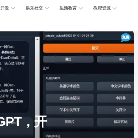
术开发
娱乐社交
生活教育
教程资源
大
媒
医
GPT
免费
语
模
体
疗
教
言
型
创
医
程
模
作
学
型
开
MJ
放
媒
时
教
视
平
体
尚
程
觉
台
社
前
模
交
沿
型
SD
代
教
码
游
生
程
语
GPT，开
开
戏
活
音
发
辅
日
模
助
常
其
型