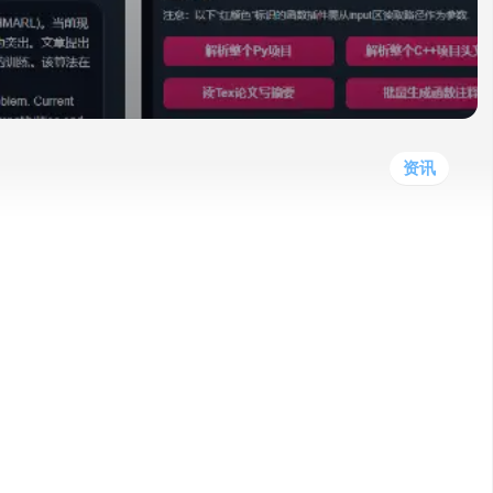
他
数
教
据
网
学
程
其
分
站
习
他
析
播
教
模
客
育
扩
型
展
资
资讯
源
emic」的项目开源至 GitHub。
，成为 GitHub 上又一个基于 ChatGPT