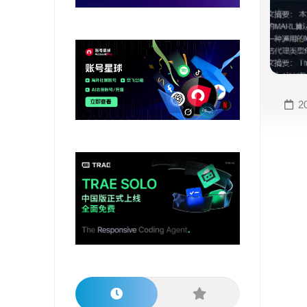
变
手
现
册
直
COMFYUI
播
手
变
册
2
现
大
视
模
频
型
变
手
现
册
电
大
商
模
变
型
现
榜
单