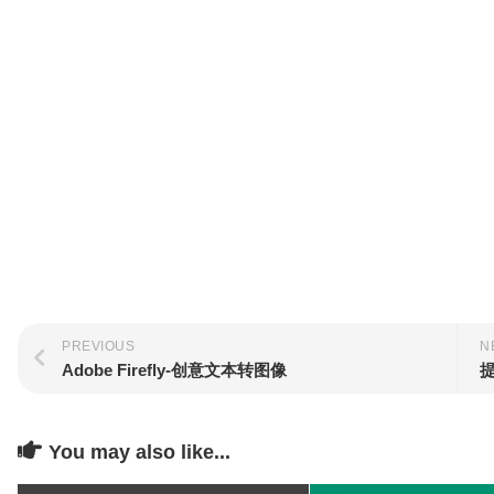
PREVIOUS
N
Adobe Firefly-创意文本转图像
提
You may also like...