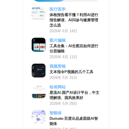
医疗医学
AI
体检报告看不懂？利用AI进行
学
报告解读、AI问诊与健康管理
习
怎么选
资
2026年 6月 14日
源
图片编辑
工具合集：AI生图后如何进行
分层编辑
2026年 6月 11日
视频剪辑
文本指令P视频的几个工具
2026年 5月 31日
绘画网站
星流AI-国产AI设计平台，中文
理解强、国风效果好
2026年 5月 29日
智能体
Dumate-百度出品桌面级AI智
能体