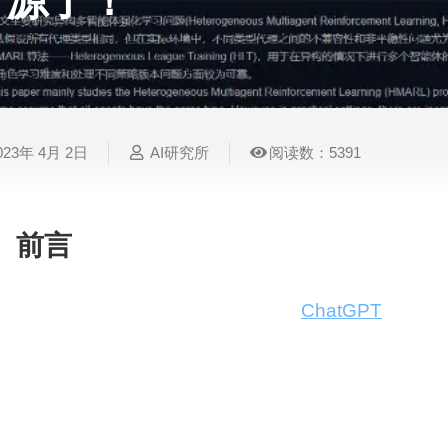
源了！
表
视
建
摄
法
图
写
视
视
3D
格
频
筑
影
律
片
作
频
频
创
处
处
设
写
法
压
平
总
修
作
理
理
计
真
规
缩
台
结
复
023年 4月 2日
AI研究所
阅读数：5391
智
音
服
电
图
论
音
视
语
能
频
装
子
片
文
频
频
音
翻
处
设
邮
换
写
总
字
识
译
理
计
件
脸
作
结
幕
别
前言
简
智
创
金
视
语
历
周末的时候，一位开发者将名为「
ChatGPT
Acad
能
意
融
频
音
制
搜
灵
财
换
克
作
索
感
务
脸
隆
仅用了短短一两天，该项目 Star 数便增长到了 1800+
构建的热门开源项目。
智
视
语
能
频
音