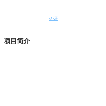
配
生
合
这个项目就是「中科院学术专业版 ChatGPT」
色
成
成
项目针对了中科院日常
科研
工作，基于 ChatGP
视
研究以及开发日常工作流程。
频
剪
辑
项目简介
# 借鉴项目1：借鉴了ChuanhuChatGPT中读取O
以及gradio queue的使用技巧
https://github.com/GaiZhenbiao/ChuanhuChatGP
# 借鉴项目2：借鉴了mdtex2html中公式处理的方法
https://github.com/polarwinkel/mdtex2html