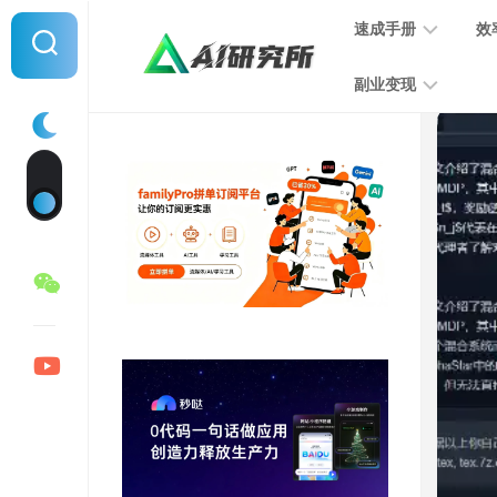
Skip
速成手册
效
to
content
副业变现
提
示
词
音
指
频
南
变
现
MJ
学
写
习
文
手
变
册
现
SD
图
学
片
习