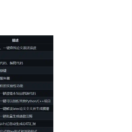
4早点放宽门槛?