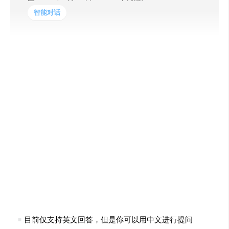
智能对话
Heypi 旨在成为一位善解人意的人类伴侣，以自然流畅的方
式提供对话、友好的建议和简洁的信息
与其他 AI 侧重于提高生产力、搜索或回答问题不同，Pi 的
体验旨在优先与人进行对话，Pi 或许可以成为你的教练、
知己、创意伙伴或倾听者
这款机器人出自美国 Inflection AI 公司，该公司是一家公益
公司，其使命是让每个人都能使用个人AI
注意
目前仅支持英文回答，但是你可以用中文进行提问