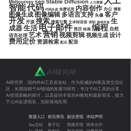
人工
seo
Stable Diffusion
Midjourney
人力资源
代码
智能
内容创作
办公
博客
免费试用
代码生成
图像编辑
多语言支持
客户
图像生成
头像
开发
搜索
生
开源
搜索引擎
文本转语音
求职
游戏开发
电子邮件
编程
生活
成器
自然
简历
绘画
营销
艺术
视频剪辑
设计
视频生成
语言处理
费用定价
资源检索
配音
配乐
AI研究所，国内外AI工具首发站，作为权威的AI垂直类交流社
区，长期深耕于AI领域的发展与研究；专注于AI工具的分享、
AI变现策略的探讨，以及提供丰富的AI教程和最新资讯，致力
于让AI走进现实，实际落地应用
资源入口
前沿资讯
副业变现
本站声明
Jay总站
量子位
视频变现
商务合作