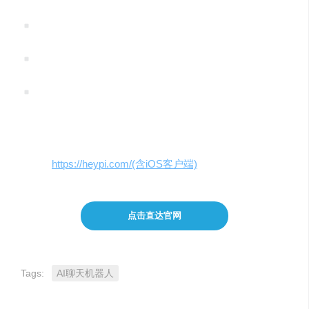
Pi 支持语音播报，所以你可以直接将其作为英语学习助
手
你可以将它作为倾诉对象，聊爱情、友情、亲情、情绪
等
长期对话并保存聊天需要注册账号，注册需要五眼联盟
成员国家的手机号码（新西兰便是其成员国之一，推荐使
用新西兰 Skinny 零月租电话卡）
地址：
https://heypi.com/(含iOS客户端)
点击直达官网
Tags:
AI聊天机器人