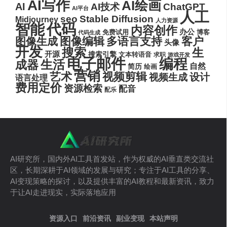
AI写作
AI绘画
AI
AI技术
ChatGPT
AI平台
人工
seo
Stable Diffusion
Midjourney
人力资源
代码
智能
内容创作
办公
博客
免费试用
代码生成
图像编辑
多语言支持
客户
图像生成
头像
开发
搜索
生
开源
搜索引擎
文本转语音
求职
游戏开发
电子邮件
编程
生活
成器
自然
简历
绘画
营销
艺术
视频剪辑
设计
视频生成
语言处理
费用定价
资源检索
配音
配乐
AI研究所，国内外AI工具首发站，作为权威的AI垂直类交流社
区，长期深耕于AI领域的发展与研究；专注于AI工具的分享、
AI变现策略的探讨，以及提供丰富的AI教程和最新资讯，致力
于让AI走进现实，实际落地应用
资源入口
前沿资讯
副业变现
本站声明