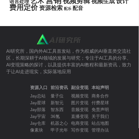
营销
艺术
视频剪辑
设计
视频生成
语言处理
费用定价
资源检索
配音
配乐
AI研究所，国内外AI工具首发站，作为权威的AI垂直类交流社
区，长期深耕于AI领域的发展与研究；专注于AI工具的分享、
AI变现策略的探讨，以及提供丰富的AI教程和最新资讯，致力
于让AI走进现实，实际落地应用
资源入口
前沿资讯
副业变现
本站声明
Jay总站
量子位
视频变现
商务合作
Jay星球
新智元
图片变现
付费星球
Jay部落
智东西
音频变现
免责声明
Jay宇宙
36氪
直播变现
关于我们
Jay仓库
机器之心
电商变现
站点地图
像素块
甲子光年
写作变现
管理办法