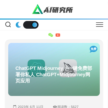
Skip
to
content
免费
ChatGPT Midjourney：一键免费部
署你私人 ChatGPT+Midjourney网
页应用
2023年 6月 11日
阅读数：5627