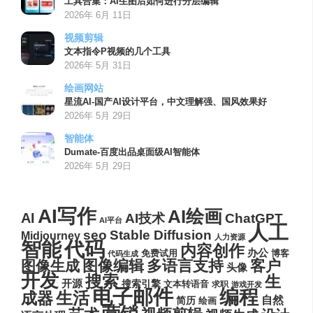
工具合集：AI生图后如何进行分层编辑
2026年 6月 11日
视频剪辑
文本指令P视频的几个工具
2026年 5月 31日
绘画网站
星流AI-国产AI设计平台，中文理解强、国风效果好
2026年 5月 29日
智能体
Dumate-百度出品桌面级AI智能体
2026年 5月 29日
AI写作
AI绘画
AI
AI技术
ChatGPT
AI平台
人工
seo
Stable Diffusion
Midjourney
人力资源
代码
智能
内容创作
办公
博客
免费试用
代码生成
图像编辑
多语言支持
客户
图像生成
头像
开发
搜索
生
开源
搜索引擎
文本转语音
求职
游戏开发
电子邮件
编程
生活
成器
自然
简历
绘画