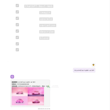
原
所有功能
ChatGPT-Next-Web
midjourney
想象
imagin
midjourney
放大
upscale
midjourney
变幻
variation
midjourney
识图
describe
midjourney
混图
blend
midjourney 垫图
绘图进度百分比、实时图像显示