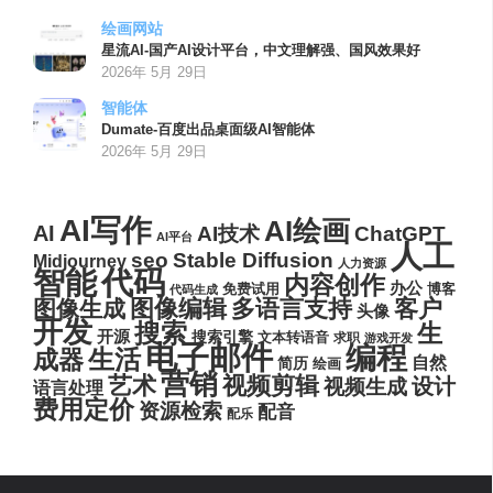
绘画网站
星流AI-国产AI设计平台，中文理解强、国风效果好
2026年 5月 29日
智能体
Dumate-百度出品桌面级AI智能体
2026年 5月 29日
AI写作
AI绘画
AI
AI技术
ChatGPT
AI平台
人工
seo
Stable Diffusion
Midjourney
人力资源
代码
智能
内容创作
办公
博客
免费试用
代码生成
图像编辑
多语言支持
客户
图像生成
头像
开发
搜索
生
开源
搜索引擎
文本转语音
求职
游戏开发
电子邮件
编程
生活
成器
自然
简历
绘画
营销
艺术
视频剪辑
设计
视频生成
语言处理
费用定价
资源检索
配音
配乐