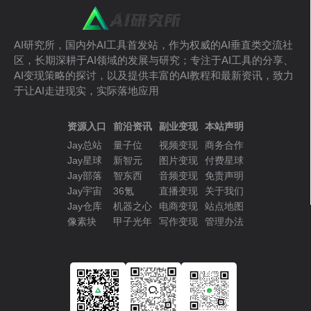
AI研究所，国内外AI工具首发站，作为权威的AI垂直类交流社
区，长期深耕于AI领域的发展与研究；专注于AI工具的分享、
AI变现策略的探讨，以及提供丰富的AI教程和最新资讯，致力
于让AI走进现实，实际落地应用
资源入口
前沿资讯
副业变现
本站声明
Jay总站
量子位
视频变现
商务合作
Jay星球
新智元
图片变现
付费星球
Jay部落
智东西
音频变现
免责声明
Jay宇宙
36氪
直播变现
关于我们
Jay仓库
机器之心
电商变现
站点地图
像素块
甲子光年
写作变现
管理办法