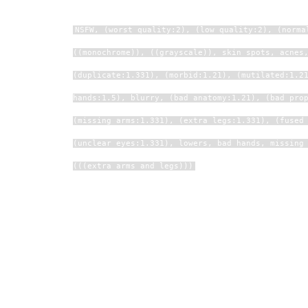
配
负面提示词后请添加：
生
合
色
成
成
NSFW, (worst quality:2), (low quality:2), (norma
((monochrome)), ((grayscale)), skin spots, acnes
视
(duplicate:1.331), (morbid:1.21), (mutilated:1.2
频
剪
hands:1.5), blurry, (bad anatomy:1.21), (bad pro
辑
(missing arms:1.331), (extra legs:1.331), (fused
(unclear eyes:1.331), lowers, bad hands, missing
(((extra arms and legs)))
译：NSFW，（最差质量：2），（低质
常质量，（（单色）），（（灰度）），
（丑陋：1.331），（重复：1.331），
1.331），变异的手，（画得不好的手：1.
不良:1.331), 额外四肢, (毁容:1.331), (缺
指:1.61051), (手指太多:1.61051)