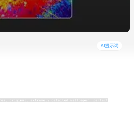
他
数
教
据
网
学
程
其
分
站
习
他
析
播
教
模
客
育
扩
型
展
资
AI提示词
源
res, original, extremely detailed wallpaper, perfect
，雇佣，原创，极其详细的壁纸，完美的照