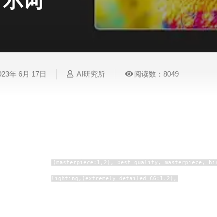
示词
表
视
建
摄
法
图
写
视
视
3D
格
频
筑
影
律
片
作
频
频
创
处
处
设
写
法
压
平
总
修
作
理
理
计
真
规
缩
台
结
复
023年 6月 17日
AI研究所
阅读数：8049
智
音
服
电
图
论
音
视
语
能
频
装
子
片
文
频
频
音
翻
处
设
邮
换
写
总
字
识
译
理
计
件
脸
作
结
幕
别
简
智
创
金
视
语
历
正面提示词后请添加：
能
意
融
频
音
制
搜
灵
财
换
克
(masterpiece:1,2), best quality, masterpiece, hi
作
索
感
务
脸
隆
lighting,(extremely detailed CG:1.2),
译：（杰作：1,2），最佳质量，杰作
智
视
语
明，（极其详细的CG:1.2），
能
频
音