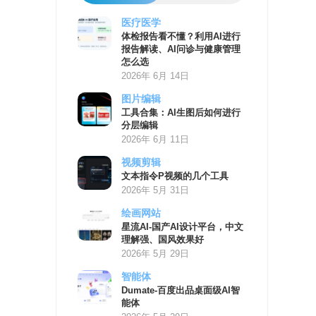
医疗医学
AI
体检报告看不懂？利用AI进行
学
报告解读、AI问诊与健康管理
习
怎么选
资
2026年 6月 14日
源
图片编辑
工具合集：AI生图后如何进行
分层编辑
2026年 6月 11日
视频剪辑
文本指令P视频的几个工具
2026年 5月 31日
绘画网站
星流AI-国产AI设计平台，中文
理解强、国风效果好
2026年 5月 29日
智能体
Dumate-百度出品桌面级AI智
能体