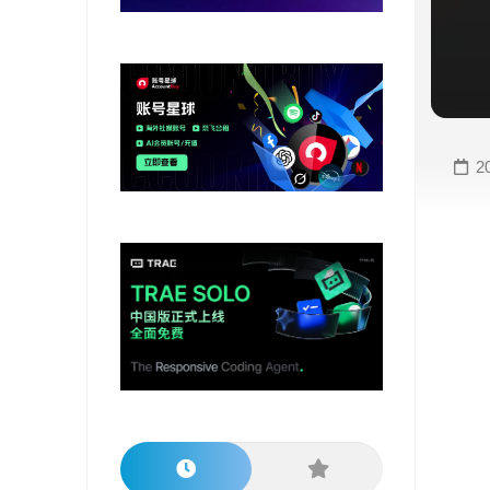
变
手
现
册
直
COMFYUI
播
手
变
册
2
现
大
视
模
频
型
变
手
现
册
电
大
商
模
变
型
现
榜
单