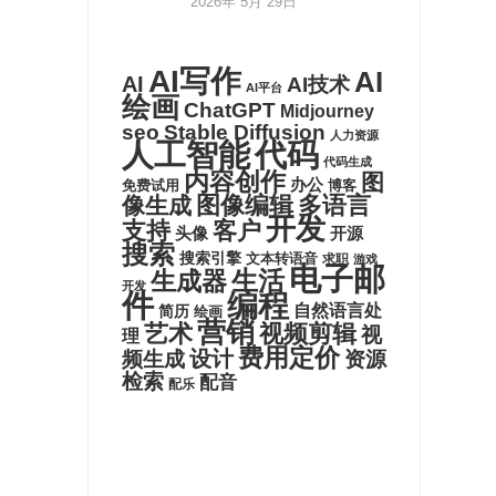
2026年 5月 29日
AI写作
AI
AI
AI技术
AI平台
绘画
ChatGPT
Midjourney
seo
Stable Diffusion
人力资源
代码
人工智能
代码生成
内容创作
图
办公
博客
免费试用
图像编辑
多语言
像生成
开发
支持
客户
头像
开源
搜索
搜索引擎
文本转语音
求职
游戏
电子邮
生活
生成器
开发
件
编程
自然语言处
简历
绘画
营销
艺术
视频剪辑
视
理
费用定价
设计
频生成
资源
检索
配音
配乐