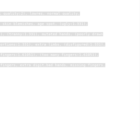
l quality:2), lowres, normal quality,
, skin blemishes, age spot, (ugly:1.331),
1), (tranny:1.331), mutated hands, (poorly drawn
portions:1.331), extra limbs, (disfigured:1.331),
 fingers:1.61051), (too many fingers:1.61051),
 fingers, extra digit,bad hands, missing fingers,
量：2），（正常质量：2），低分辨率，正
皮肤斑点，痤疮，皮肤瑕疵，老年斑 ，
（病态：1.21），（残缺：1.21），（变性：
5），模糊，（不良解剖学：1.21） , (比例
胳膊:1.331), (额外腿:1.331), (融合手
, (眼睛模糊: 1.331），降低，手不好，手指缺失，