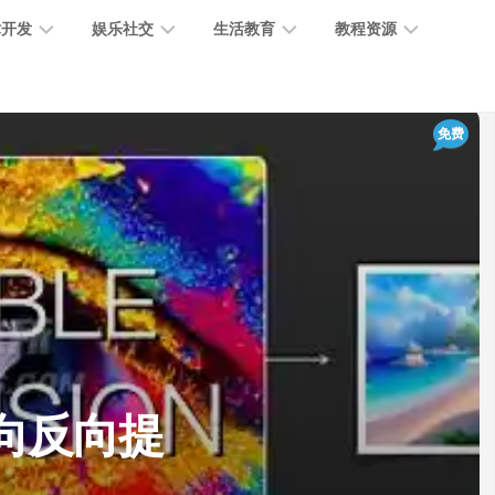
术开发
娱乐社交
生活教育
教程资源
大
媒
医
GPT
免费
语
模
体
疗
教
言
型
创
医
程
模
作
学
型
开
MJ
放
媒
时
教
视
平
体
尚
程
觉
台
社
前
模
交
沿
型
SD
代
教
码
游
生
程
语
用正向反向提
开
戏
活
音
发
辅
日
模
助
常
其
型