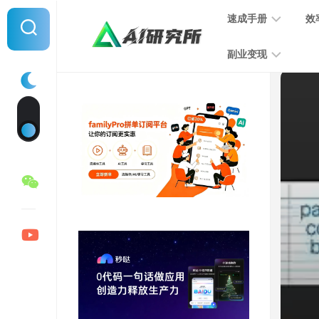
Skip
速成手册
效
to
content
副业变现
提
示
词
音
指
频
南
变
现
MJ
学
写
习
文
手
变
册
现
SD
图
学
片
习