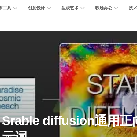
率工具
创意设计
生成艺术
职场办公
技
图
图
图
营
图
AI
营
像
片
像
销
片
提
销
处
编
生
宣
编
示
工
理
辑
成
传
辑
词
具
文
图
视
办
图
智
绘
数
PPT
本
标
频
公
像
能
画
字
制
处
设
生
助
修
对
网
人
作
理
计
成
手
复
话
站
电
思
智
字
音
客
抠
小
文
模
商
维
Srable diffusion通
能
体
乐
户
图
说
档
型
作
导
总
设
生
服
消
创
总
社
图
图
结
计
成
务
除
作
结
区