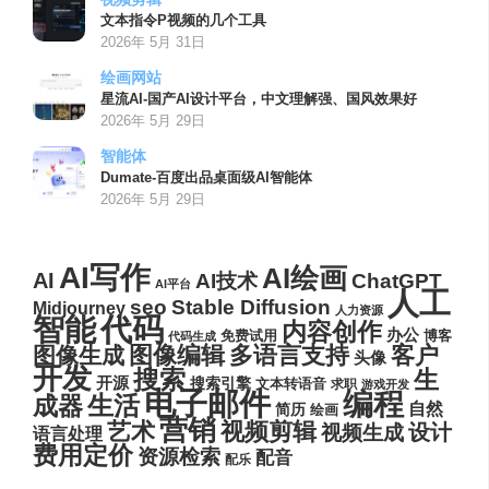
文本指令P视频的几个工具
2026年 5月 31日
绘画网站
星流AI-国产AI设计平台，中文理解强、国风效果好
2026年 5月 29日
智能体
Dumate-百度出品桌面级AI智能体
2026年 5月 29日
AI写作
AI绘画
AI
AI技术
ChatGPT
AI平台
人工
seo
Stable Diffusion
Midjourney
人力资源
代码
智能
内容创作
办公
博客
免费试用
代码生成
图像编辑
多语言支持
客户
图像生成
头像
开发
搜索
生
开源
搜索引擎
文本转语音
求职
游戏开发
电子邮件
编程
生活
成器
自然
简历
绘画
营销
艺术
视频剪辑
设计
视频生成
语言处理
费用定价
资源检索
配音
配乐