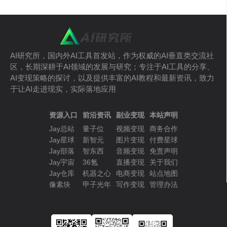
AI研究所，国内外AI工具首发站，作为权威的AI垂直类交流社
区，长期深耕于AI领域的发展与研究；专注于AI工具的分享、
AI变现策略的探讨，以及提供丰富的AI教程和最新资讯，致力
于让AI走进现实，实际落地应用
资源入口
前沿资讯
副业变现
本站声明
Jay总站
量子位
视频变现
商务合作
Jay星球
新智元
图片变现
付费星球
Jay部落
智东西
音频变现
免责声明
Jay宇宙
36氪
直播变现
关于我们
Jay仓库
机器之心
电商变现
站点地图
像素块
甲子光年
写作变现
管理办法