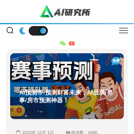
Skip
to
content
免费
AI预测帝-预测财富未来，AI股票/赛
事/房市预测神器！
2023年 10月 1日
阅读数：3400