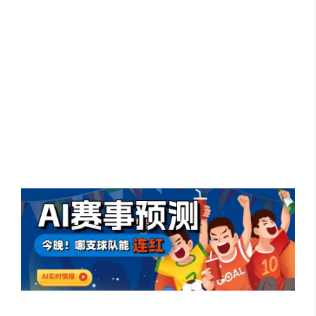
【各大赛事GPT】
从足球蓝球排球到乒羽网球，再到电竞、赛车、拳击，可
能是目前第一个全赛事GPT。涵盖世界杯、英超、NBA、
KPL、F1等重点国际赛事和国内赛事，并分析比赛对阵数
据和胜率。可以帮助体育爱好者和博主更低成本进行
AIGC+内容创作。PS：9月份在抖音凭借“AI预测亚运会”，
引起一些声量