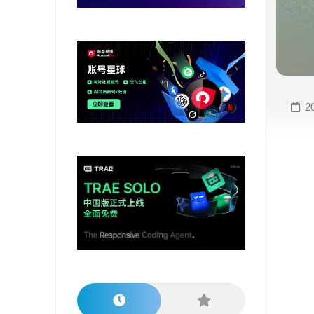
变
手
现
册
直
COMFYUI
播
手
变
册
2
现
大
视
模
频
型
变
手
现
册
电
大
商
模
变
型
现
榜
单