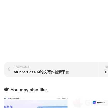
PREVIOUS
N
AIPaperPass-AI论文写作创新平台
D
You may also like...