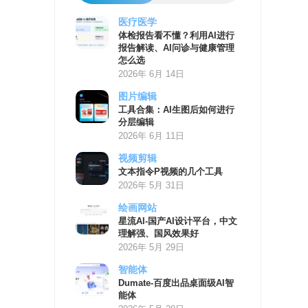
医疗医学
AI
体检报告看不懂？利用AI进行
学
报告解读、AI问诊与健康管理
习
怎么选
资
2026年 6月 14日
源
图片编辑
工具合集：AI生图后如何进行
分层编辑
2026年 6月 11日
视频剪辑
文本指令P视频的几个工具
2026年 5月 31日
绘画网站
星流AI-国产AI设计平台，中文
理解强、国风效果好
2026年 5月 29日
智能体
Dumate-百度出品桌面级AI智
能体