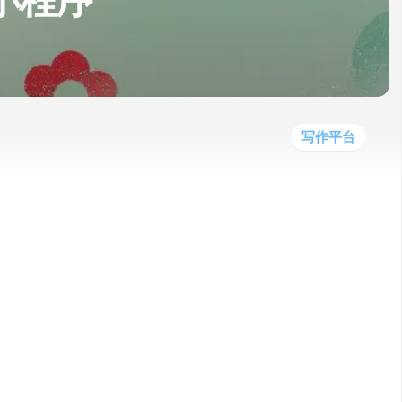
小程序
他
数
教
据
网
学
程
其
分
站
习
他
析
播
教
模
客
育
扩
型
展
资
写作平台
源
”！
写高质量的文案。
国内使用习惯。