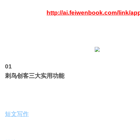
配
生
合
色
成
成
专属福利链接：
http://ai.feiwenbook.com/link/a
视
频
剪
辑
0
1
刺鸟创客三大实用功能
长文写作：无论是深度文章、专业报告还是精彩小说
量的初稿。你只需稍作修改和润色，即可发布或使
短文写作
：无论是日常分享、微博文案还是朋友圈配
的短文，让你的表达更具吸引力。