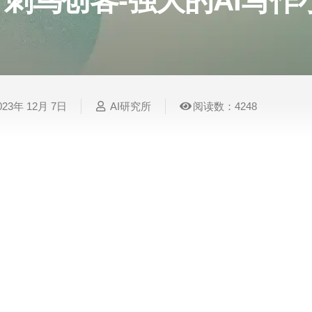
刺鸟创客-强大的AI写作
表
视
建
摄
法
图
写
视
视
3D
格
频
筑
影
律
片
作
频
频
创
处
处
设
写
法
压
平
总
修
作
理
理
计
真
规
缩
台
结
复
023年 12月 7日
AI研究所
阅读数：4248
智
音
服
电
图
论
音
视
语
能
频
装
子
片
文
频
频
音
翻
处
设
邮
换
写
总
字
识
译
理
计
件
脸
作
结
幕
别
简
智
创
金
视
语
历
今天，我们向你推荐一款强大的小程序——“刺鸟创客
能
意
融
频
音
制
搜
灵
财
换
克
作
索
感
务
脸
隆
该小程序利用最新的人工智能技术，帮助您轻松撰
智
视
语
它的功能可以媲美chatgpt，使用更便捷，更符合
能
频
音