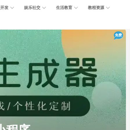
术开发
娱乐社交
生活教育
教程资源
大
媒
医
GPT
免费
语
模
体
疗
教
言
型
创
医
程
模
作
学
型
开
MJ
放
媒
时
教
视
平
体
尚
程
觉
台
社
前
模
交
沿
型
SD
代
教
码
游
生
程
语
开
戏
活
音
发
辅
日
模
助
常
其
型