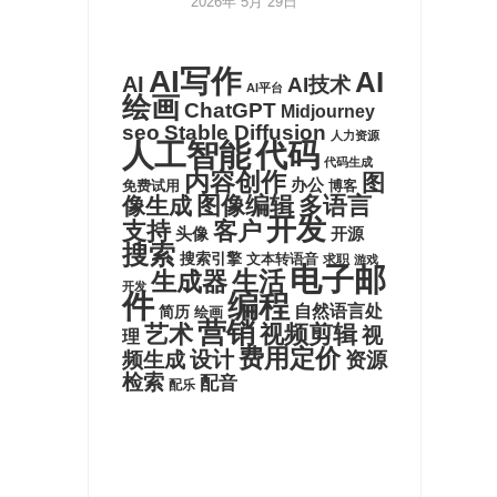
2026年 5月 29日
AI写作
AI
AI
AI技术
AI平台
绘画
ChatGPT
Midjourney
seo
Stable Diffusion
人力资源
代码
人工智能
代码生成
内容创作
图
办公
博客
免费试用
图像编辑
多语言
像生成
开发
支持
客户
头像
开源
搜索
搜索引擎
文本转语音
求职
游戏
电子邮
生活
生成器
开发
件
编程
自然语言处
简历
绘画
营销
艺术
视频剪辑
视
理
费用定价
设计
频生成
资源
检索
配音
配乐