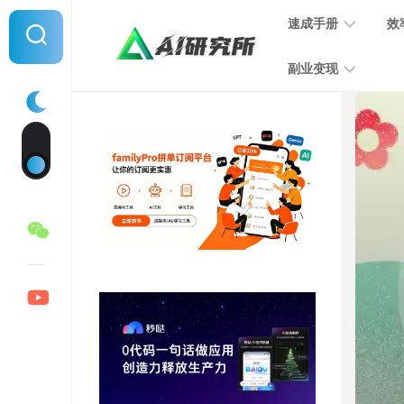
Skip
速成手册
效
to
content
副业变现
提
示
词
音
指
频
南
变
现
MJ
学
写
习
文
手
变
册
现
SD
图
学
片
习