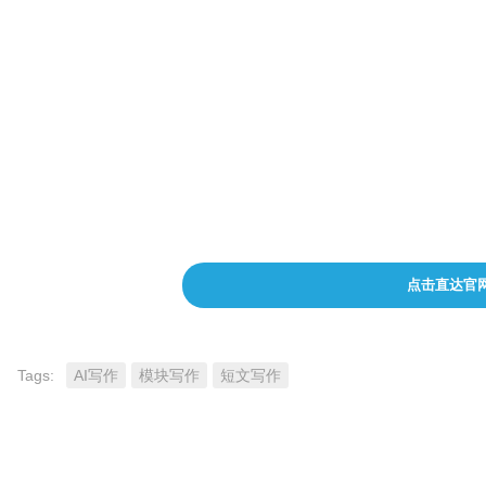
它将为你的文案创作带来前所未有的便捷和高效。
无论你是文案工作者，还是需要写作的学生或爱好
让我们一起打开“刺鸟创客”，开始我们的创作之旅吧
点击直达官
Tags:
AI写作
模块写作
短文写作