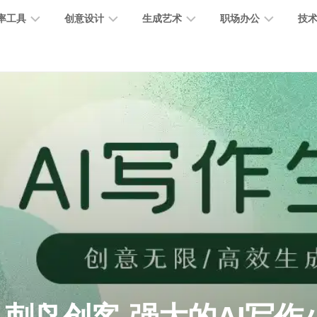
率工具
创意设计
生成艺术
职场办公
技
图
图
图
营
图
AI
营
像
片
像
销
片
提
销
处
编
生
宣
编
示
工
理
辑
成
传
辑
词
具
文
图
视
办
图
智
绘
数
PPT
本
标
频
公
像
能
画
字
制
处
设
生
助
修
对
网
人
作
理
计
成
手
复
话
站
电
思
智
字
音
客
抠
小
文
模
商
维
能
体
乐
户
图
说
档
型
作
导
总
设
生
服
消
创
总
社
图
图
结
计
成
务
除
作
结
区