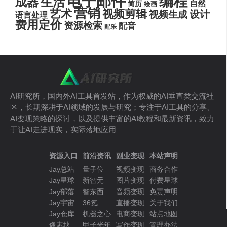
电子邮件
编程
生活
成器
自然
简历
绘画
营销
艺术
视频剪辑
设计
视频生成
语言处理
费用定价
资源检索
配音
配乐
AI研究所，国内外AI工具首发站，作为权威的AI垂直类交流社
区，长期深耕于AI领域的发展与研究；专注于AI工具的分享、
AI变现策略的探讨，以及提供丰富的AI教程和最新资讯，致力
于让AI走进现实，实际落地应用
资源入口
前沿资讯
副业变现
本站声明
Jay总站
量子位
视频变现
商务合作
Jay星球
新智元
图片变现
付费星球
Jay部落
智东西
音频变现
免责声明
Jay宇宙
36氪
直播变现
关于我们
Jay仓库
机器之心
电商变现
站点地图
像素块
甲子光年
写作变现
管理办法