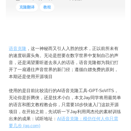
克隆翻译
教程
语音克隆
，这一神秘而又引人入胜的技术，正以前所未有
的速度崭露头角。无论是想要在数字世界中复制自己的声
音，还是渴望重听逝去亲人的话语，语音克隆都为我们打
开了一扇通往声音世界的新门径；
遵循白嫖免费的原则，
本期还是使用开源项目
使用的是目前比较流行的AI语音克隆工具-
GPT-SoVITS
，
无论你是折腾侠，还是技术小白，本文Jay同学将用最简单
的语言和图文教程教会你，只需要10步快速入门这款开源
项目，在开始之前，先试听一下Jay利用周杰伦的素材训练
出来的成果：试听地址：
AI语音克隆：模仿任何人你只需
要几步 (qq.com)