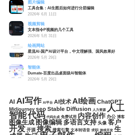
图片编辑
工具合集：AI生图后如何进行分层编辑
2026年 6月 11日
视频剪辑
文本指令P视频的几个工具
2026年 5月 31日
绘画网站
星流AI-国产AI设计平台，中文理解强、国风效果好
2026年 5月 29日
智能体
Dumate-百度出品桌面级AI智能体
2026年 5月 29日
AI写作
AI绘画
AI
AI技术
ChatGPT
AI平台
人工
seo
Stable Diffusion
Midjourney
人力资源
代码
智能
内容创作
办公
博客
免费试用
代码生成
图像编辑
多语言支持
客户
图像生成
头像
开发
搜索
生
开源
搜索引擎
文本转语音
求职
游戏开发