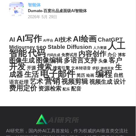
智能体
Dumate-百度出品桌面级AI智能体
2026年 5月 29日
AI写作
AI绘画
AI
AI技术
ChatGPT
AI平台
人工
seo
Stable Diffusion
Midjourney
人力资源
代码
智能
内容创作
办公
博客
免费试用
代码生成
图像编辑
多语言支持
客户
图像生成
头像
开发
搜索
生
开源
搜索引擎
文本转语音
求职
游戏开发
电子邮件
编程
生活
成器
自然
简历
绘画
营销
艺术
视频剪辑
设计
视频生成
语言处理
费用定价
资源检索
配音
配乐
AI研究所，国内外AI工具首发站，作为权威的AI垂直类交流社