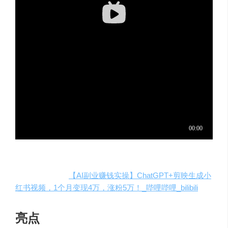
原创视频教程：
【AI副业赚钱实操】ChatGPT+剪映生成小
红书视频，1个月变现4万，涨粉5万！_哔哩哔哩_bilibili
亮点