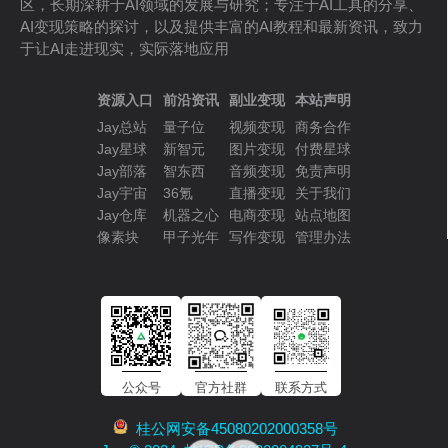
区，长期深耕于AI领域的发展与研究；专注于AI工具的分享、
AI变现策略的探讨，以及提供丰富的AI教程和最新资讯，致力
于让AI走进现实，实际落地应用
资源入口
前沿资讯
副业变现
本站声明
Jay总站
量子位
视频变现
商务合作
Jay星球
新智元
图片变现
付费星球
Jay部落
智东西
音频变现
免责声明
Jay宇宙
36氪
直播变现
关于我们
Jay仓库
机器之心
电商变现
站点地图
像素块
甲子光年
写作变现
管理办法
公众号
官方社群
联系方式
桂公网安备45080202000358号