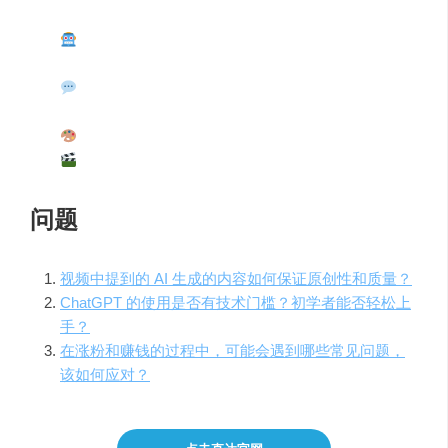
小红书账号使用 AI 生成的视频吸引了大量粉丝和
点赞，广告费暴涨
AI 生成内容不需要亲自创作，利用争议话题能吸引
更多观众
ChatGPT 负责生成文案和图片，操作简便
教授使用剪映生成视频，通过微信发布小红书视频
问题
视频中提到的 AI 生成的内容如何保证原创性和质量？
ChatGPT 的使用是否有技术门槛？初学者能否轻松上
手？
在涨粉和赚钱的过程中，可能会遇到哪些常见问题，
该如何应对？