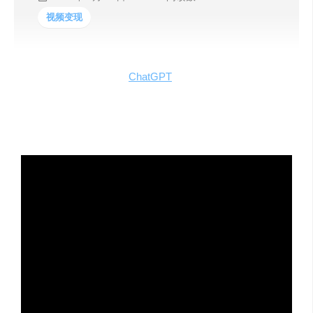
视频变现
该视频分享了如何使用
ChatGPT
和剪映快速生成小红书视
频，并在短短一个月内获得了数万的收益，吸引了大量粉
丝和点赞。