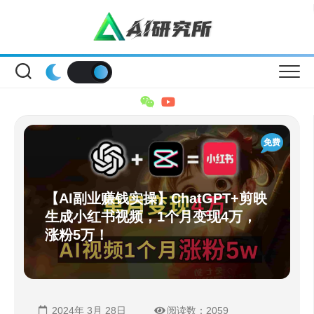
Skip
to
content
免费
【AI副业赚钱实操】ChatGPT+剪映
生成小红书视频，1个月变现4万，
涨粉5万！
2024年 3月 28日
阅读数：2059