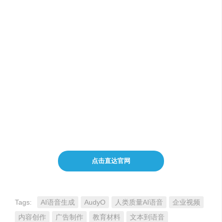
确保输入的文本内容准确无误，以便AI能够提供最佳
的语音输出。
遵守相关的版权和隐私法规，尤其是在处理敏感信息
时。
关注
AudyO
的定价政策，选择适合您预算的服务套
餐。
AudyO
可能提供免费试用或基础服务，而高级功能和大量
使用可能需要付费。
点击直达官网
Tags:
AI语音生成
AudyO
人类质量AI语音
企业视频
内容创作
广告制作
教育材料
文本到语音