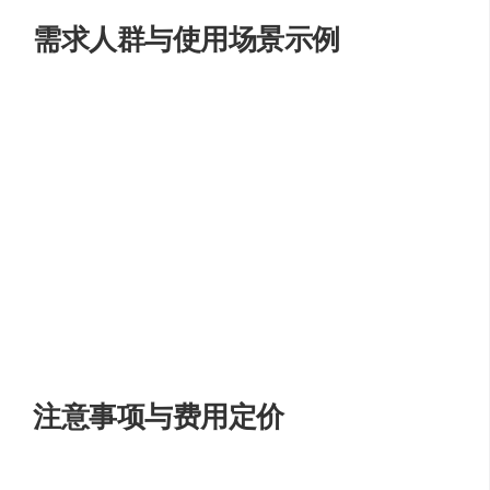
需求人群与使用场景示例
AudyO
适用于以下需求人群和场景：
内容创作者
：为视频、播客等内容添加专业的旁白或
配音。
教育工作者
：制作有声教材和教学视频，提供更好的
学习体验。
广告制作人
：为广告和宣传片制作吸引人的语音内
容。
企业用户
：创建企业讲解视频，提升品牌形象和专业
度。
注意事项与费用定价
在使用
AudyO
时，请注意：