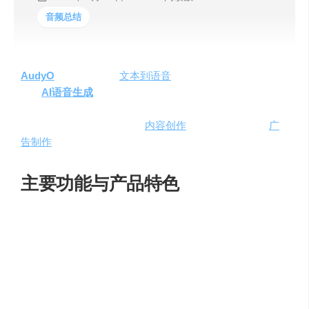
音频总结
AudyO
是一款高效的
文本到语音
(TTS)转换器，它利用最
新的
AI语音生成
技术，使用户能够通过简单的打字输入，
快速创建和编辑接近人类质量的AI语音内容。这款工具的
便捷性和高效性，使其成为
内容创作
者、教育工作者、
广
告制作
人等专业人士的理想选择。
主要功能与产品特色
AudyO
的主要功能和特色包括：
文本到语音转换
：用户可以输入文本，AudyO会将其
转换为自然流畅的语音。
人类质量的AI语音
：生成的语音接近真人发音，提供