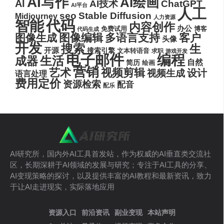
AI写作
AI绘画
AI
AI技术
ChatGPT
AI平台
人工
seo
Stable Diffusion
Midjourney
人力资源
代码
智能
内容创作
办公
博客
免费试用
代码生成
图像编辑
多语言支持
客户
图像生成
头像
开发
搜索
生
开源
搜索引擎
文本转语音
求职
游戏开发
电子邮件
编程
生活
成器
自然
简历
绘画
营销
艺术
视频剪辑
设计
视频生成
语言处理
费用定价
资源检索
配音
配乐
AI研究所，国内外AI工具首发站，作为权威的AI垂直类交流社
区，长期深耕于AI领域的发展与研究；专注于AI工具的分享、
AI变现策略的探讨，以及提供丰富的AI教程和最新资讯，致力
于让AI走进现实，实际落地应用
资源入口
前沿资讯
副业变现
本站声明