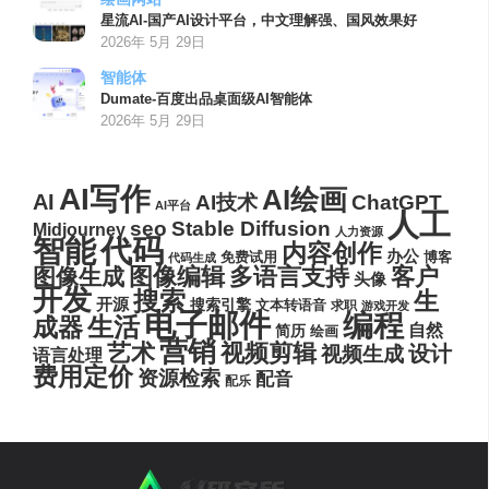
星流AI-国产AI设计平台，中文理解强、国风效果好
2026年 5月 29日
智能体
Dumate-百度出品桌面级AI智能体
2026年 5月 29日
AI写作
AI绘画
AI
AI技术
ChatGPT
AI平台
人工
seo
Stable Diffusion
Midjourney
人力资源
代码
智能
内容创作
办公
博客
免费试用
代码生成
图像编辑
多语言支持
客户
图像生成
头像
开发
搜索
生
开源
搜索引擎
文本转语音
求职
游戏开发
电子邮件
编程
生活
成器
自然
简历
绘画
营销
艺术
视频剪辑
设计
视频生成
语言处理
费用定价
资源检索
配音
配乐