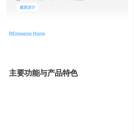
建筑设计
REimagine Home
是一款利用人工智能技术的室内设计工
具，旨在帮助用户重新构想和设计他们的居住空间。通过
个性化的设计概念和灵感，REimagine Home能够根据用户
的喜好和需求，创造出独特的室内设计方案。
主要功能与产品特色
个性化空间设计
：REimagine Home的AI能够根据用户
的视觉偏好和设计指令，重新设计任何空间。
创造性可能性的解锁
：通过评估建筑元素和房间类
型，AI理解用户的设计风格偏好，并结合颜色和文本
指令，提供创新设计方案。
装饰房间风格的转换
：AI能够考虑所有建筑元素和家