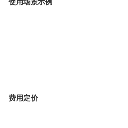
使用场景示例
房间翻新
：用户可以使用REimagine Home快速生成新
的室内设计方案，为自己的房间或整个家进行翻新。
设计探索
：设计师可以利用REimagine Home的AI技术
探索不同的设计风格，为客户提供多样化的选择。
房产展示
：开发商可以利用REimagine Home为房产制
作吸引人的室内设计效果图，增加房产的销售吸引
力。
教育与学习
：设计学院和培训机构可以将REimagine
Home作为教学工具，让学生体验AI在室内设计中的应
用。
费用定价
关于REimagine Home的具体定价信息，用户可以访问官方
网站或联系客服获取最新的定价方案和功能详情。