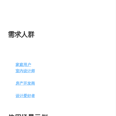
具，自动重新设计装饰过的空间。
AI驱动的外部空间设计
：REimagine Home的AI还能自
动重新设计景观和露台，考虑户外家具和设施等建筑
元素。
需求人群
REimagine Home适合以下场景和用户：
家庭用户
：想要重新装修房间或尝试新设计的居民。
室内设计师
：寻求快速生成设计概念和灵感的专业设
计师。
房产开发商
：需要为潜在买家展示多种室内设计选项
的开发商。
设计爱好者
：对室内设计有兴趣并希望尝试不同设计
方案的爱好者。