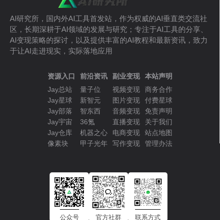
AI研究所，国内外AI工具首发站，作为权威的AI垂直类交流社
区，长期深耕于AI领域的发展与研究；专注于AI工具的分享、
AI变现策略的探讨，以及提供丰富的AI教程和最新资讯，致力
于让AI走进现实，实际落地应用
资源入口
前沿资讯
副业变现
本站声明
Jay总站
量子位
视频变现
商务合作
Jay星球
新智元
图片变现
付费星球
Jay部落
智东西
音频变现
免责声明
Jay宇宙
36氪
直播变现
关于我们
Jay仓库
机器之心
电商变现
站点地图
像素块
甲子光年
写作变现
管理办法
公众号
官方社群
联系方式