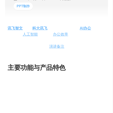
PPT制作
讯飞智文
是由
科大讯飞
开发的一款创新的
AI办公
工具
，
旨在通过
人工智能
技术提升
办公效率
和创造力。这款工具
能够快速生成PPT文档，轻松撰写文案，提供丰富的模板
和图示选择，并自动生成
演讲备注
，极大地简化了文档创
作流程。
主要功能与产品特色
快速生成PPT
：用户只需提供一句话的主题，讯飞智
文即可生成相应的PPT标题和大纲。
模板灵活切换
：提供多种模板和图示，用户可以根据
需要快速切换，以适应不同的演示场合。
SPARK AI文本处理
：通过选中PPT中的文案并输入操