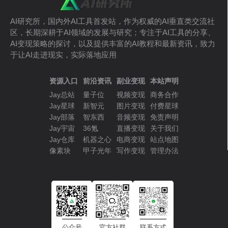
AI研究所，国内外AI工具首发站，作为权威的AI垂直类交流社
区，长期深耕于AI领域的发展与研究；专注于AI工具的分享、
AI变现策略的探讨，以及提供丰富的AI教程和最新资讯，致力
于让AI走进现实，实际落地应用
资源入口
前沿资讯
副业变现
本站声明
Jay总站
量子位
视频变现
商务合作
Jay星球
新智元
图片变现
付费星球
Jay部落
智东西
音频变现
免责声明
Jay宇宙
36氪
直播变现
关于我们
Jay仓库
机器之心
电商变现
站点地图
像素块
甲子光年
写作变现
管理办法
公众号
官方社群
联系方式