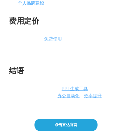
个人品牌建设
：设计个人简历、作品集或项目提案。
费用定价
讯飞智文目前提供
免费使用
，每生成一次PPT文档仅需50
积分，新用户注册即赠送1000积分。此外，邀请朋友注册
还可以获得额外积分奖励，鼓励用户分享和推广。
结语
讯飞智文作为一款AI赋能的
PPT生成工具
，通过其强大的功
能和易用性，真正实现了
办公自动化
和
效率提升
。现在就
加入讯飞智文，体验AI如何改变你的工作方式。
点击直达官网