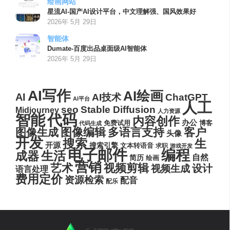
绘画网站
星流AI-国产AI设计平台，中文理解强、国风效果好
2026年 5月 29日
智能体
Dumate-百度出品桌面级AI智能体
2026年 5月 29日
AI写作
AI绘画
AI
AI技术
ChatGPT
AI平台
人工
seo
Stable Diffusion
Midjourney
人力资源
代码
智能
内容创作
办公
博客
免费试用
代码生成
图像编辑
多语言支持
客户
图像生成
头像
开发
搜索
生
开源
搜索引擎
文本转语音
求职
游戏开发
电子邮件
编程
生活
成器
自然
简历
绘画
营销
艺术
视频剪辑
设计
视频生成
语言处理
费用定价
资源检索
配音
配乐