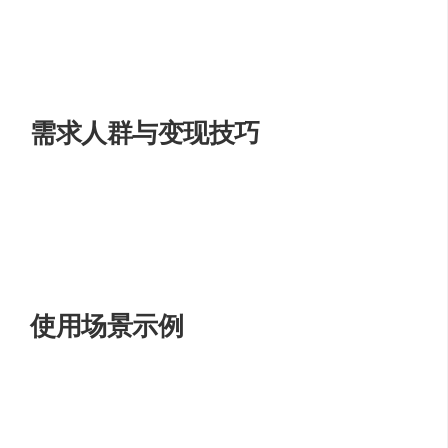
作指令，SPARK AI能够帮助用户精准、高效地处理文
本内容。
自动生成演讲备注
：基于PPT内容，自动生成演讲备
注，帮助用户更好地准备和进行演讲。
需求人群与变现技巧
讯飞智文适合广泛的用户群体，特别是需要频繁制作演示
文稿的职场人士。变现技巧方面，用户可以通过使用讯飞
智文提高工作效率，节省时间成本，从而在工作中获得更
多的成果和认可。
使用场景示例
商务会议
：制作公司业绩报告、市场分析或产品介绍
的PPT。
教育领域
：创建教学课件、研究展示或学术报告。