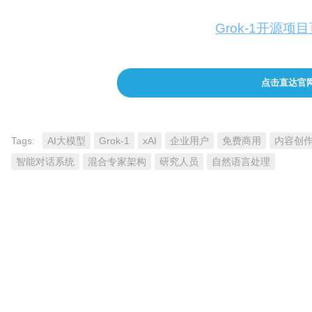
Grok-1模型及其权重遵循Apache 2.0许可
用条件和限制，请参考GitHub上的
Grok-1开源项
点击直达官
Tags:
AI大模型
Grok-1
xAI
企业用户
免费商用
内容创
智能对话系统
混合专家架构
研究人员
自然语言处理