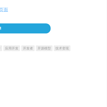
协议开源，可免费用于商业和非商业用途。具体的使
目页面
。
网
作
应用开发
开发者
开源模型
技术变现