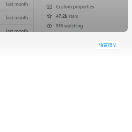
他
数
教
据
网
学
程
其
分
站
习
他
析
播
教
模
客
育
扩
型
展
资
语言模型
源
140亿参数量，是目前公开的最大规模的语言
perts, MoE）架构，通过门控网络机制高效地
理效率和性能。
的通用模型，基于大规模文本数据集进行训练。