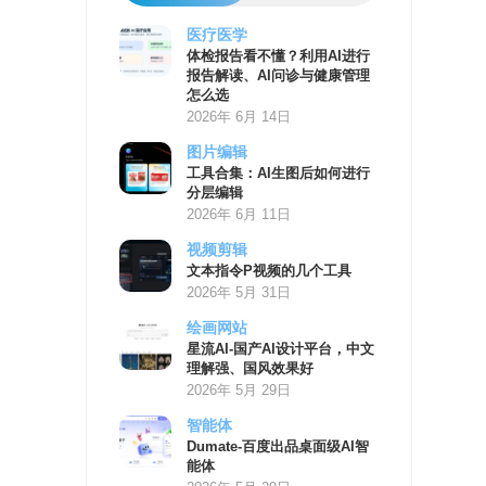
医疗医学
AI
体检报告看不懂？利用AI进行
学
报告解读、AI问诊与健康管理
习
怎么选
资
2026年 6月 14日
源
图片编辑
工具合集：AI生图后如何进行
分层编辑
2026年 6月 11日
视频剪辑
文本指令P视频的几个工具
2026年 5月 31日
绘画网站
星流AI-国产AI设计平台，中文
理解强、国风效果好
2026年 5月 29日
智能体
Dumate-百度出品桌面级AI智
能体