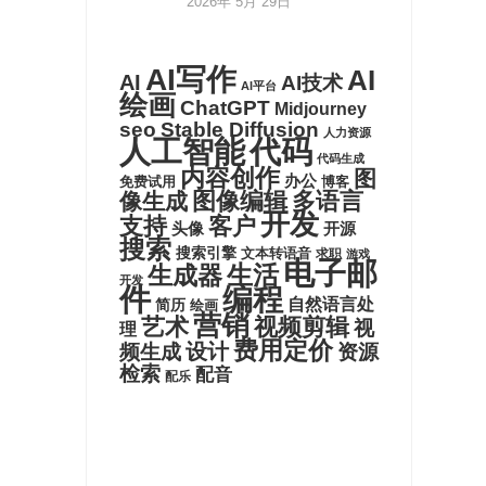
2026年 5月 29日
AI写作
AI
AI
AI技术
AI平台
绘画
ChatGPT
Midjourney
seo
Stable Diffusion
人力资源
代码
人工智能
代码生成
内容创作
图
办公
博客
免费试用
图像编辑
多语言
像生成
开发
支持
客户
头像
开源
搜索
搜索引擎
文本转语音
求职
游戏
电子邮
生活
生成器
开发
件
编程
自然语言处
简历
绘画
营销
艺术
视频剪辑
视
理
费用定价
设计
频生成
资源
检索
配音
配乐