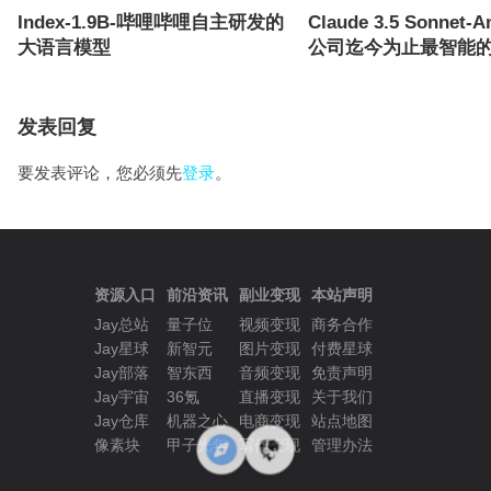
Index-1.9B-哔哩哔哩自主研发的
Claude 3.5 Sonnet-A
大语言模型
公司迄今为止最智能
发表回复
要发表评论，您必须先
登录
。
资源入口
前沿资讯
副业变现
本站声明
Jay总站
量子位
视频变现
商务合作
Jay星球
新智元
图片变现
付费星球
Jay部落
智东西
音频变现
免责声明
Jay宇宙
36氪
直播变现
关于我们
Jay仓库
机器之心
电商变现
站点地图
像素块
甲子光年
写作变现
管理办法