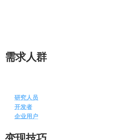
配
生
合
参数规模
：拥有3140亿参数，其中25%的权重
色
成
成
自定义训练栈
：利用JAX和Rust编程语言，由
技术参数
：包括8名专家（2名活跃）、860亿活
视
Embeddings）等。
频
剪
辑
需求人群
Grok-1适用于以下需求人群：
研究人员
：需要大型语言模型进行学术研究和实
开发者
：希望利用最新AI技术构建应用程序的
企业用户
：寻求通过AI技术提升业务效率和创
变现技巧