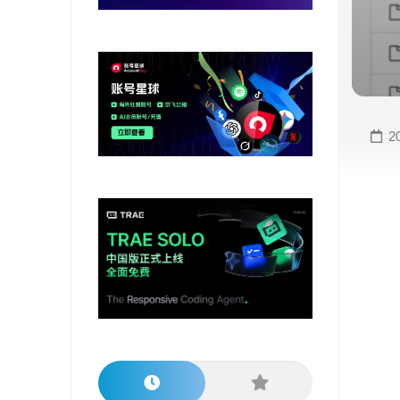
变
手
现
册
直
COMFYUI
播
手
变
册
2
现
大
视
模
频
型
变
手
现
册
电
大
商
模
变
型
现
榜
单