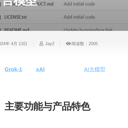
言模型
表
视
建
摄
法
图
写
视
视
3D
格
频
筑
影
律
片
作
频
频
创
处
处
设
写
法
压
平
总
修
作
理
理
计
真
规
缩
台
结
复
024年 4月 13日
Jay2
阅读数：2005
智
音
服
电
图
论
音
视
语
能
频
装
子
片
文
频
频
音
翻
处
设
邮
换
写
总
字
识
译
理
计
件
脸
作
结
幕
别
Grok-1
是由
xAI
公司开发的开源
AI大模型
，拥有3
模型之一。该模型采用了混合专家（Mixture-of-Ex
简
智
创
金
视
语
历
分配任务给不同领域的“专家”，从而提升整体的处
能
意
融
频
音
制
搜
灵
财
换
克
作
索
感
务
脸
隆
主要功能与产品特色
智
视
语
能
基础模型
：Grok-1是一个未经特定任务微调
频
音