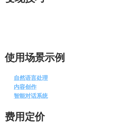
Grok-1的变现技巧在于其强大的语言处理能力和
Grok-1集成到产品和服务中，提升用户体验和市场
化解决方案，可以为企业创造新的收入来源。
使用场景示例
自然语言处理
：利用Grok-1进行文本分析、情
内容创作
：使用Grok-1生成文章、故事、诗歌
智能对话系统
：构建基于Grok-1的聊天机器
费用定价