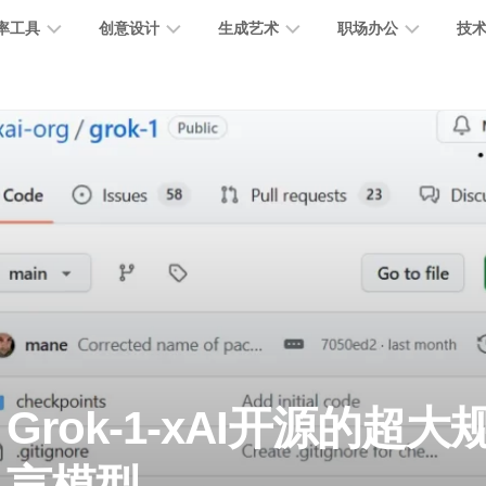
率工具
创意设计
生成艺术
职场办公
技
图
图
图
营
图
AI
营
像
片
像
销
片
提
销
处
编
生
宣
编
示
工
理
辑
成
传
辑
词
具
文
图
视
办
图
智
绘
数
PPT
本
标
频
公
像
能
画
字
制
处
设
生
助
修
对
网
人
作
理
计
成
手
复
话
站
电
思
智
字
音
客
抠
小
文
模
商
维
Grok-1-xAI开源的超大
能
体
乐
户
图
说
档
型
作
导
总
设
生
服
消
创
总
社
图
图
结
计
成
务
除
作
结
区