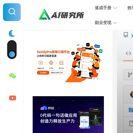
Skip
速成手册
效
to
content
副业变现
提
示
词
音
指
频
南
变
现
MJ
学
写
习
文
手
变
册
现
SD
图
学
片
习