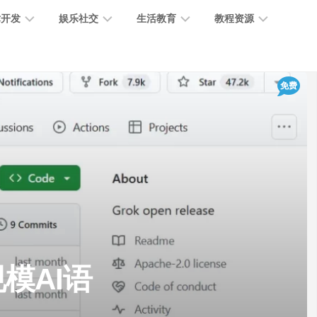
术开发
娱乐社交
生活教育
教程资源
大
媒
医
GPT
免费
语
模
体
疗
教
言
型
创
医
程
模
作
学
型
开
MJ
放
媒
时
教
视
平
体
尚
程
觉
台
社
前
模
交
沿
型
SD
代
教
码
游
生
程
语
规模AI语
开
戏
活
音
发
辅
日
模
助
常
其
型