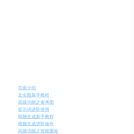
生成图片。
视频生成
：输入描述或上传图片，调整高级指令，生
成视频。
智能重绘
：选择图片，涂抹修改区域，输入新内容描
述，生成新图。
智能拓图
：选择图片，选择拓展倍数，生成拓展图。
图片增强
：选择图片，选择增强倍数，提升图片质
量。
视频教程资源
页面介绍
文生图新手教程
高级功能之参考图
提示词进阶使用
视频生成新手教程
视频生成进阶操作
高级功能之智能重绘