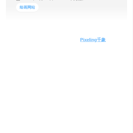
绘画网站
在数字化时代，创意设计的需求日益增长，而AI技术的发
展为设计师们带来了革命性的工具。
Pixeling千象
，一个由
智象未来（HiDream.ai）开发的AI创作平台，正成为设计界
的新宠。本文将深入探索
Pixeling千象
的背景、功能、适用
人群以及如何高效利用这一工具。
Pixeling千象
是基于国际
领先且自主可控的生成式人工智能（AIGC）多模态大模
型，专为设计师打造。用户只需输入简单的中英文描述，
即可通过
智象视觉大模型
生成图片和视频。这一平台不仅
唤醒了用户的创造力，还极大提升了设计工作的效率。
主要功能和产品特色
图片生成
：用户可以输入描述或上传参考图，生成与
描述相匹配的图片。