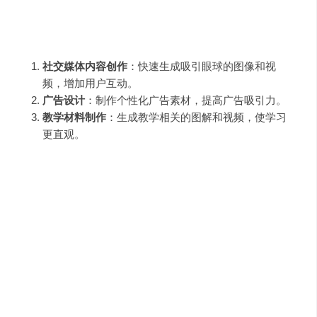
使用场景示例
社交媒体内容创作
：快速生成吸引眼球的图像和视
频，增加用户互动。
广告设计
：制作个性化广告素材，提高广告吸引力。
教学材料制作
：生成教学相关的图解和视频，使学习
更直观。
费用定价
Pixeling千象
的定价策略旨在满足不同用户的需求，提供灵
活的订阅选项。
如何使用Pixeling千象？
图片生成
：访问官网，输入描述或上传参考图，一键