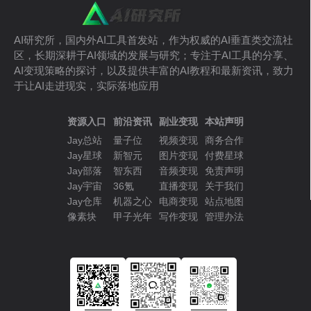
AI研究所，国内外AI工具首发站，作为权威的AI垂直类交流社
区，长期深耕于AI领域的发展与研究；专注于AI工具的分享、
AI变现策略的探讨，以及提供丰富的AI教程和最新资讯，致力
于让AI走进现实，实际落地应用
资源入口
前沿资讯
副业变现
本站声明
Jay总站
量子位
视频变现
商务合作
Jay星球
新智元
图片变现
付费星球
Jay部落
智东西
音频变现
免责声明
Jay宇宙
36氪
直播变现
关于我们
Jay仓库
机器之心
电商变现
站点地图
像素块
甲子光年
写作变现
管理办法