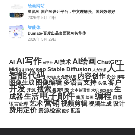
绘画网站
星流AI-国产AI设计平台，中文理解强、国风效果好
2026年 5月 29日
智能体
Dumate-百度出品桌面级AI智能体
2026年 5月 29日
AI写作
AI绘画
AI
AI技术
ChatGPT
AI平台
人工
seo
Stable Diffusion
Midjourney
人力资源
代码
智能
内容创作
办公
博客
免费试用
代码生成
图像编辑
多语言支持
客户
图像生成
头像
开发
搜索
生
开源
搜索引擎
文本转语音
求职
游戏开发
电子邮件
编程
生活
成器
自然
简历
绘画
营销
艺术
视频剪辑
设计
视频生成
语言处理
费用定价
资源检索
配音
配乐