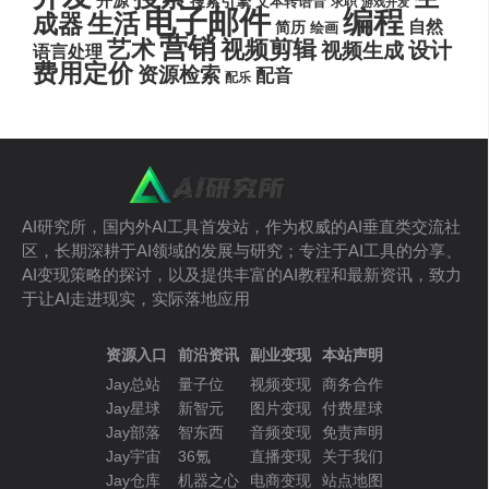
开源
搜索引擎
文本转语音
求职
游戏开发
电子邮件
编程
生活
成器
自然
简历
绘画
营销
艺术
视频剪辑
设计
视频生成
语言处理
费用定价
资源检索
配音
配乐
AI研究所，国内外AI工具首发站，作为权威的AI垂直类交流社
区，长期深耕于AI领域的发展与研究；专注于AI工具的分享、
AI变现策略的探讨，以及提供丰富的AI教程和最新资讯，致力
于让AI走进现实，实际落地应用
资源入口
前沿资讯
副业变现
本站声明
Jay总站
量子位
视频变现
商务合作
Jay星球
新智元
图片变现
付费星球
Jay部落
智东西
音频变现
免责声明
Jay宇宙
36氪
直播变现
关于我们
Jay仓库
机器之心
电商变现
站点地图