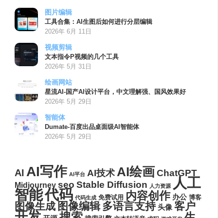
图片编辑
工具合集：AI生图后如何进行分层编辑
2026年 6月 11日
视频剪辑
文本指令P视频的几个工具
2026年 5月 31日
绘画网站
星流AI-国产AI设计平台，中文理解强、国风效果好
2026年 5月 29日
智能体
Dumate-百度出品桌面级AI智能体
2026年 5月 29日
AI写作
AI绘画
AI
AI技术
ChatGPT
AI平台
人工
seo
Stable Diffusion
Midjourney
人力资源
代码
智能
内容创作
办公
博客
免费试用
代码生成
图像编辑
多语言支持
客户
图像生成
头像
开发
搜索
生