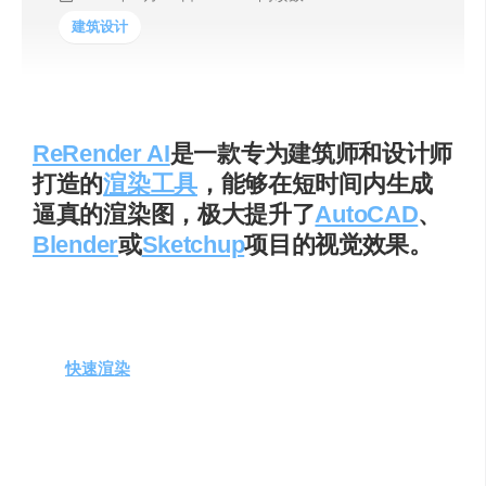
建筑设计
ReRender AI
是一款专为建筑师和设计师
打造的
渲染工具
，能够在短时间内生成
逼真的渲染图，极大提升了
AutoCAD
、
Blender
或
Sketchup
项目的视觉效果。
主要功能和产品特色
快速渲染
：项目渲染时间缩短至几秒，效率惊人。
设计风格广泛
：提供超过50种独特风格，满足不同项
目的视觉需求。
建筑类型多样
：适用于住宅、公寓、办公室、学校、
医院等多种结构。