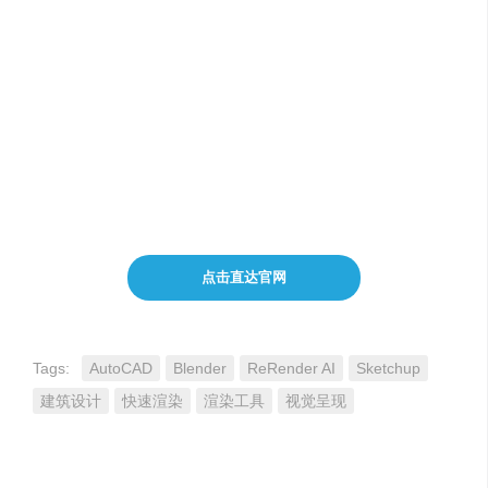
案。
提供易于使用的工具，让不同技术水平的设计人员都
能高效工作。
费用定价
ReRender AI
的具体费用定价未在原文中提及，但根据其高
效的渲染能力和广泛的应用场景，可以推测其定价将与市
场标准相匹配，同时提供合理的性价比。
点击直达官网
Tags:
AutoCAD
Blender
ReRender AI
Sketchup
建筑设计
快速渲染
渲染工具
视觉呈现