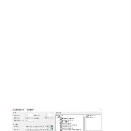
平台基础上，完成图面合规性审查、配筋结果校对、规范
强条审核等亟需解决的图审内容；同时辅以人工智能图元
识别及错误问题分析和建议方案，让施工图校审更加便
捷。
探索者结构施工图校审+人工智能解决方案，结合探索者
TSSDSys.系列软件，实现规范校核、边画边审和智能审
图，致力于辅助结构工程师高效率、高质量的完成高周转
设计任务。
2022 年发布该国产 AI 审图软件。基于 300 万张结构图纸
训练的 CV 模型，可自动核查梁配筋、柱箍筋加密区、边
缘构件体积配箍率等 30 余项规范条文，2 h 完成 3 000 张
图审阅，误报率 <3 %。