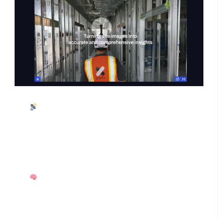
全方位自动数据采集
：借助激光雷达以及 360° 相
机，Doxel 能够每日对施工现场开展自动扫描工作。激
光雷达可精确测量距离，获取施工现场的三维空间数
据，而 360° 相机则能无死角地拍摄现场图像，二者结
合，全面且细致地收集施工现场的真实数据，构建出
极为精确的实景模型，为后续分析提供坚实基础 。
智能比对与深入洞察
：公司运用自主研发的 AI 技
术，将采集到的点云数据与建筑信息模型（BIM）进行
深度比对。通过复杂算法，它不仅能够输出直观的工
程完成度热力图，用不同颜色清晰展示施工现场各区