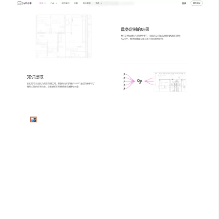
智能图纸识别与模型生成
：能够自动识别
PDF/DWG 格式图纸中的墙、柱、门窗等建筑元素，
运用先进算法将其转化为包含详细构造层次的 BIM 模
型。例如导入某住宅项目的 CAD 图纸，Swapp.ai 可
迅速分析图纸信息，构建出精确的 3D BIM 模型，极大
减少手动建模的时间与工作量 。
✍️
自动标注与详图生成
：在生成 BIM 模型的同时，自
动为模型标注门窗表，详细绘制墙身节点与楼梯详图
等。以商业建筑项目为例，在模型搭建完成后，能快