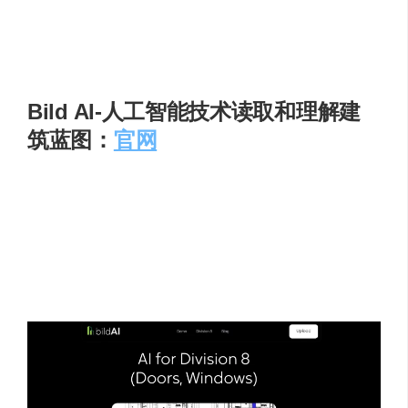
至云端，用户可随时随地访问项目；支持团队协作，
能快速与成员共享设计成果，方便多人协同优化方
案。
Bild AI-人工智能技术读取和理解建
筑蓝图：
官网
Bild AI 是专注于建筑行业的智能工具，基于人工智能技术
读取和理解建筑蓝图，快速估算材料成本确保蓝图准确
性。通过计算机视觉和自然语言处理技术，自动解析蓝图
中的细节，生成详细的材料清单和成本估算，同时检查蓝
图是否符合建筑规范，降低审批驳回的风险。