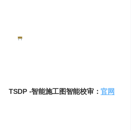
域的进度情况，让管理者对整体进度一目了然；还能
深入到隐蔽工程部分，精准识别钢筋层数、套管位置
等关键信息 。在某大型建筑项目中，通过 Doxel 的智
能分析，提前发现了隐蔽工程中钢筋层数与设计不符
的问题，避免了后续可能出现的严重质量隐患 。
偏差预警与成本缩减
：基于精确的分析结果，Doxel
能够提前察觉施工过程中出现的偏差。根据众多项目
实践数据统计，使用 Doxel 的项目返工成本平均降低
25%。这一成果有效保障了项目能够依照计划顺利推
进，避免了因返工导致的资源浪费、工期延误，帮助
企业节省大量资金，提升项目经济效益 。
TSDP -智能施工图智能校审：
官网
北京探索者凭借20多年结构领域的探索，结合当前项目高
周转、图纸审查耗时费力等设计情况，探索者提出结构施
工图校审+人工智能解决方案，基于CAD平台、国家规范图
集、计算分析软件结果，在不更改设计师绘图习惯和常用