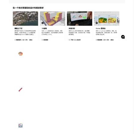
快速 3D 建模
：利用建筑建模、场地自动化、植被
和交通等工具，短短几分钟内就能创建并可视化复杂
的 3D 设计概念。设计师通过简单的拖拽功能模块操
作，AI 可同步生成 3D 概念模型，还能一键调整容积
率、退界等参数，极大提高设计效率。
实时环境影响分析
：具备强大的分析功能，可对
风、太阳能、日光、隐含碳、微气候、能源、噪音等
关键因素进行评估。例如在调整建筑形态时，界面能
实时显示各方案的碳排放量对比等信息，辅助设计师
做出更有利于可持续性的设计决策。
数据驱动决策
：自动加载地形、建筑、法规边界等
真实地理数据，快速完成地理定位项目的设置。设计