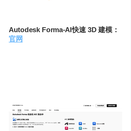
快速定位和解决蓝图中的问题，方便用户对蓝图进行
优化和完善。
Autodesk Forma-AI快速 3D 建模：
官网
AI 驱动规划方案设计工具，前身是 2020 年被 Autodesk 重
金收购的挪威初创公司 Spacemaker，后经两年重构并集成
至 Autodesk 云生态。工具可在浏览器里快速生成数千个体
块方案，并实时计算日照、阴影、风环境、噪音等 10 余项
性能指标，帮助规划师与城市设计师在拿地前锁定最优容
积率和建筑布局；成果一键推送 Revit 深化。