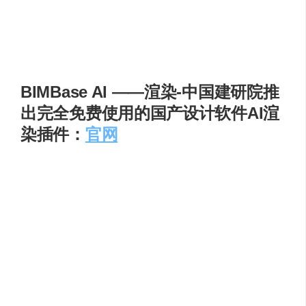
实感渲染图；还能在现有效果图基础上一键转换效
果，如切换为夜景、秋景、雪景等，并且保证主体结
构与材质一致，减少重复工作；此外，还能将普通建
筑快速变换为宫崎骏漫画、赛博朋克等多种风格 。
BIMBase AI ——渲染-中国建研院推
出完全免费使用的国产设计软件AI渲
染插件：
官网
北京构力科技 2023 年发布的国产 Revit 插件。AI 在云端把
白模自动赋材质、补人物与植物，并依据中国光照数据库
实时调节曝光，10 min 内可输出 4K 级效果图或 720° 全
景，用于方案汇报与投标，单张成本低于 0.5 元。