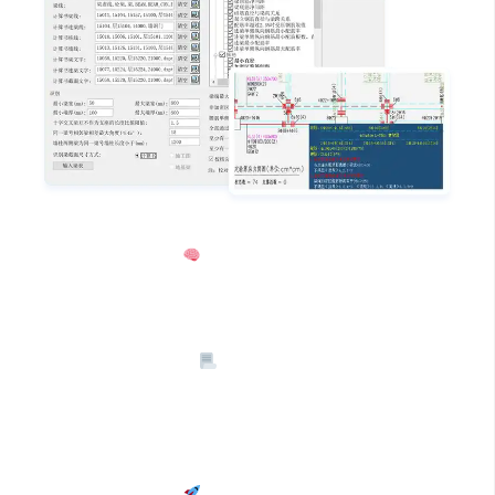
强大模型支撑
：
基于对 300 万张结构图纸进行训练
的计算机视觉（CV）模型打造。这一庞大的图纸训练
数据，赋予了软件强大的识别与分析能力，使其能够
精准理解各类结构图纸信息 。
多规范条文核查
：
可自动核查梁配筋、柱箍筋加密
区、边缘构件体积配箍率等 30 余项规范条文。在实际
应用中，无论是常规建筑项目还是复杂的大型工程，
它都能依据不同规范要求，全面细致地对图纸进行审
查，确保设计符合标准 。
高效审阅速度
：
具备极高的审阅效率，短短 2 小时