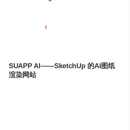
就能完成 3000 张图的审阅工作。相比人工审阅，极大
地缩短了时间周期，能够快速响应项目进度需求，加
速项目推进 。
超低误报率
：
拥有低于 3% 的误报率。在审查过程
中，软件能准确识别问题，减少因误报给设计人员带
来的干扰，提供精准的审查结果，让设计人员能够高
效地针对真实问题进行修改 。
SUAPP AI——SketchUp 的AI图纸
渲染网站
SUAPP AI（灵感AI）是为建筑设计行业打造的 AI 工具，
是 SketchUp 的中文门户网站，主要用在建筑设计、室内设
计、景观设计等领域。