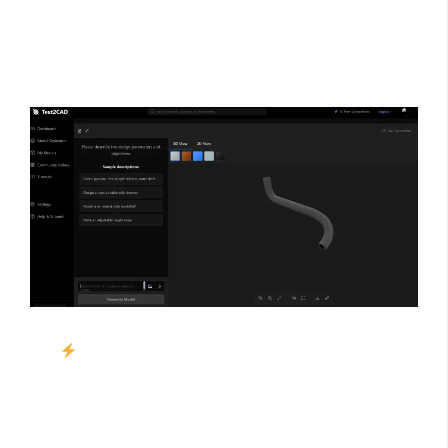
云端协作。该平台广泛适用于工业设计、教育、原型开发
等诸多领域，极大地降低了 CAD 设计的操作门槛，显著提
升设计效率 。
快速设计
：基于自然语言描述，几秒钟内即可生成
复杂 CAD 模型。用户无需掌握专业 CAD 操作，只需
用简单语言说明设计意图（如 “生成一个直径 10cm、
高 20cm 的圆柱形支架，顶部带 2 个直径 5mm 的安装
孔”），系统便能快速输出模型，显著节省设计时间。​