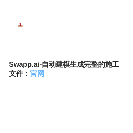
能够像操作传统 CAD 软件一样，对自动生成的结果进
行手动调整和细化，例如直接在图上修改细部，尺寸
和标注会自动生成，以此满足个性化设计需求。
便捷成果导出
：支持一键将设计成果以 RFA 格式导
出至 Revit 进行后续深化设计，也能导出为 IFC、
DXF、XLSX 等格式，便于与其他软件协作及数据共享
。
Swapp.ai-自动建模生成完整的施工
文件：
官网
以色列特拉维夫 2021 年成立的 AI 翻模公司。工具可自动
识别 PDF/DWG 中的墙、柱、门窗，生成含构造层次的
BIM 模型，并自动标注门窗表、墙身节点与楼梯详图；与
Revit 双向同步，建筑方案变更后一键重新出图，节省 60
% 以上施工图人力。