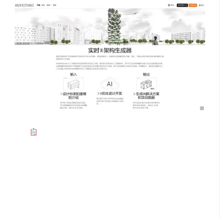
快速模型生成
：设计师输入层数、户型配比、风格
标签以及房间净面积、尺寸、高度、垂直交通规范等
设计参数后，AI 能理解这些需求，运用算法在 15 分钟
内生成整栋建筑的平立剖及 3D 模型。例如设定某住宅
项目为 10 层，要求多种两居室、三居室户型搭配，风
格偏向现代简约，AI 会快速生成符合要求的设计成
果。
✍️
灵活手动调整
：生成的设计并非一成不变，设计师