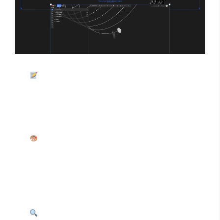
Text – to – CAD
：用户只需在输入框中输入设计描
述，系统便能利用先进的自然语言处理技术和机器学
习算法，快速生成对应的 CAD 文件，支持复杂机械设
计，让设计想法能迅速转化为可视化模型 。​
建模应用
：提供两种建模方式。点选方式方便新
手，通过直观的操作界面，简单点击即可完成基础建
模；代码编辑方式则满足专业用户对复杂模型精确控
制的需求，可使用代码对模型进行深度定制，创建和
编辑 CAD 模型都能得心应手 。​
差异查看器
：在设计过程中，当需要对比不同版本