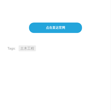
辅助设计流程。设计师遇到设计规范、材料选择等问
题，通过与灵感助手对话获取解答与专业建议 。
点击直达官网
Tags:
土木工程