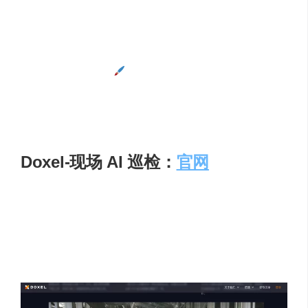
过提示词与反向提示词，能精准控制渲染中的天气、
材质、光影、反射和纹理等元素。比如输入 “阳光明媚
的晴天、木质材质、柔和光影”，就能渲染出对应效
果。
灵活局部重绘
：
若对渲染图特定区域不满意，可用
简单易用的重绘涂抹工具进行局部重绘。如渲染的室
内效果图中，想把沙发换成另一种款式，轻松涂抹修
改即可 。
Doxel-现场 AI 巡检：
官网
加州 2016 年创办的现场 AI 巡检公司。激光雷达+360° 相
机每日自动扫描，AI 把点云与 BIM 比对，输出完成度热力
图，并识别隐蔽工程钢筋层数、套管位置；提前发现偏
差，返工成本平均降低 25 %。