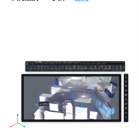
比利时 Bricsys（2018 年被 Hexagon 收购）推出的 AI-BIM
平台。AI 模块可将 2D 草图自动升级为带属性的 3D 实体，
并实时校正尺寸、注释与碰撞；内置生成式设计，可根据
楼层数、材料与造价约束一次性输出多方案，供建筑师快
速比选。