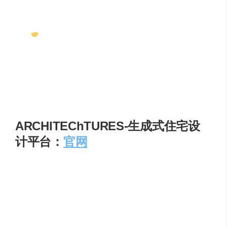
师基于这些数据以及实时分析结果，能够做出更明智
的决策，确保设计符合当地法规和环境标准。
无缝协作与集成
：支持与 Revit、Rhino 和 Dynamo
等工具集成，实现数据的顺畅流通与共享。例如，
Forma 模型可直接导入 Revit 进行深化设计，Revit 中
的修改也能反向更新至 Forma，同时通过 Forma
Board，建筑师、工程师、总承包商、业主等相关方能
够实时协作，共享模型并交流反馈 。
ARCHITEChTURES-生成式住宅设
计平台：
官网
西班牙团队 2019 年开发的生成式住宅设计平台。建筑师只
需指定层数、户型配比和风格标签，AI 15 min 内输出整栋
建筑的平立剖、3D 模型及净可售面积表，并支持一键导出
RFA 到 Revit 继续深化，显著缩短方案阶段迭代周期。