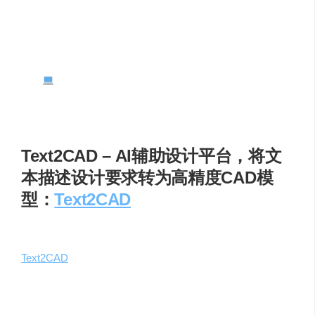
的设计文件时，上传两个文件，系统会自动分析并清
晰显示出文件间的差异，便于用户直观查看和分析设
计变更，助力优化设计方案 。​
开发者平台
：为开发者开放 API，利用这些接口，
开发者能够创建自定义硬件设计工具，将 ZOO 平台与
自身业务需求深度融合，打造专属设计流程 。​
Text2CAD – AI辅助设计平台，将文
本描述设计要求转为高精度CAD模
型：
Text2CAD
Text2CAD
是一款极具创新性的 AI 辅助设计平台，官网为
Text2CAD
。它借助前沿的人工智能技术，能够将用户使用
自然语言表述的设计需求，如尺寸、形状、功能等，迅速
转化为符合工程标准的高精度 CAD 模型。整个生成过程仅
需短短几秒，生成后的模型支持多种格式导出，还能实现