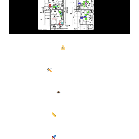
快速材料成本估算
：
通过人工智能技术读取建筑蓝
图，自动生成详细的材料清单和成本估算，显著提高
估算效率，减少人工操作的时间和错误率。
合规性检查
：
在提交蓝图审批前，自动检测蓝图是
否符合建筑规范，提前发现并解决合规性问题，降低
审批驳回风险。
蓝图准确性验证
：
检查蓝图的内部一致性，标记潜
在问题，确保蓝图无误，有助于在项目前期避免因图
纸错误导致的后续问题。
材料数量统计
：
自动计算蓝图中地板、门、五金等
建筑材料的数量，减少人工统计的错误，为成本估算
提供更准确的数据基础。
智能修正建议
：
提供合规修改方案参考，帮助用户