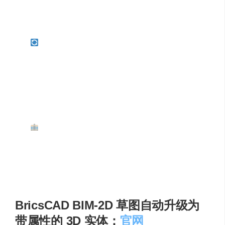
速生成各个部位的详细标注与施工详图，确保施工人
员可清晰理解设计意图，提高施工文档的完整性与准
确性 。
双向同步与变更管理
：与 Revit 软件实现双向同步
功能。当建筑方案发生变更时，在 Swapp.ai 中修改模
型后，可一键同步至 Revit；反之，Revit 中的调整也
能反馈到 Swapp.ai，并且自动重新出图，这一功能让
设计变更管理更加高效，节省了大量因方案调整而重
新绘制图纸的人力，据统计可节省 60% 以上的施工图
人力 。
多领域项目验证
：Swapp.ai 已在酒店、医疗、多功
能住宅、工业和教育设施等 200 多个不同领域项目中
得到应用与验证，在不同类型建筑项目的设计流程中
均展现出强大的优势与适应性，助力各领域建筑项目
提升设计效率与质量 。
BricsCAD BIM-2D 草图自动升级为
带属性的 3D 实体：
官网