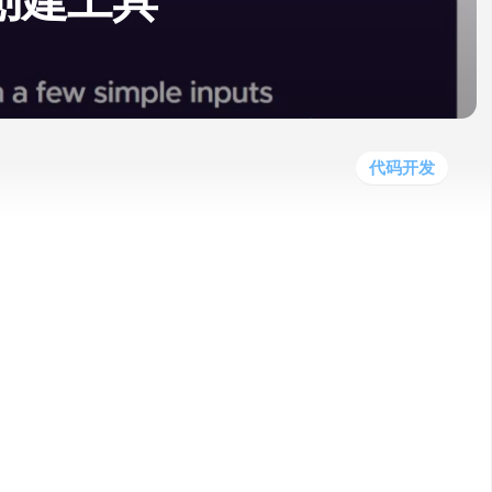
站创建工具
他
数
教
据
网
学
程
其
分
站
习
他
析
播
教
模
客
育
扩
型
展
资
代码开发
源
，是一款面向个人企业家和自由职业者的人
经验的用户也能轻松创建网站。
页。
述。