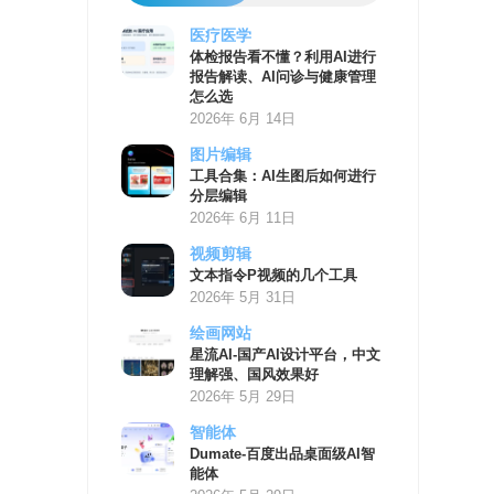
医疗医学
AI
体检报告看不懂？利用AI进行
学
报告解读、AI问诊与健康管理
习
怎么选
资
2026年 6月 14日
源
图片编辑
工具合集：AI生图后如何进行
分层编辑
2026年 6月 11日
视频剪辑
文本指令P视频的几个工具
2026年 5月 31日
绘画网站
星流AI-国产AI设计平台，中文
理解强、国风效果好
2026年 5月 29日
智能体
Dumate-百度出品桌面级AI智
能体