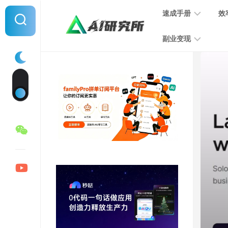
Skip
速成手册
效
to
content
副业变现
提
示
词
音
指
频
南
变
现
MJ
学
写
习
文
手
变
册
现
SD
图
学
片
习