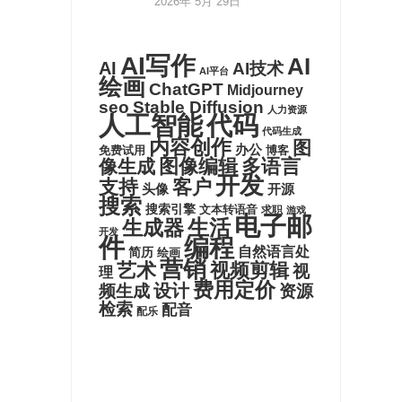
2026年 5月 29日
AI写作
AI
AI
AI技术
AI平台
绘画
ChatGPT
Midjourney
seo
Stable Diffusion
人力资源
代码
人工智能
代码生成
内容创作
图
办公
博客
免费试用
图像编辑
多语言
像生成
开发
支持
客户
头像
开源
搜索
搜索引擎
文本转语音
求职
游戏
电子邮
生活
生成器
开发
件
编程
自然语言处
简历
绘画
营销
艺术
视频剪辑
视
理
费用定价
设计
频生成
资源
检索
配音
配乐