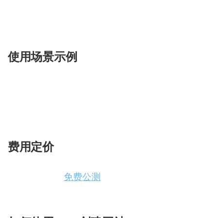
通过Solo创建的网站可以作为个人品牌的展示平
而在市场上获得变现机会。
使用场景示例
个人网站
：展示个人简历、作品集和联系方式。
企业网站
：介绍企业服务、产品和客户评价。
创业想法展示
：快速搭建网站以测试和展示创业
费用定价
Solo目前处于
免费公测
阶段，所有用户都可以免费
多高级功能。