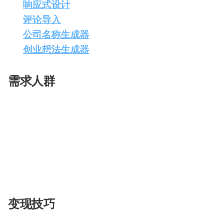
响应式设计
配
：自动适配桌面和移动端。
生
合
色
成
成
评论导入
：从社交媒体获取并展示最佳内容。
公司名称生成器
：根据主营业务生成企业名称。
视
创业想法生成器
：随机生成不同行业的创业想法
频
剪
辑
需求人群
Solo适合以下用户：
个人企业家
：需要快速搭建个人或企业网站。
自由职业者
：希望拥有展示自己作品的在线平台
创业者
：寻求灵感和工具来启动新业务。
变现技巧