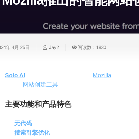
Mozilla推出的智能网
表
视
建
摄
法
图
写
视
视
3D
格
频
筑
影
律
片
作
频
频
创
处
处
设
写
法
压
平
总
修
作
理
理
计
真
规
缩
台
结
复
024年 4月 25日
Jay2
阅读数：1830
智
音
服
电
图
论
音
视
语
能
频
装
子
片
文
频
频
音
翻
处
设
邮
换
写
总
字
识
译
理
计
件
脸
作
结
幕
别
Solo AI
Website Composer
，由
Mozilla
公司推出
工智能
网站创建工具
。它利用AI技术，让没有编程
简
智
创
金
视
语
历
能
意
融
频
音
制
主要功能和产品特色
搜
灵
财
换
克
作
索
感
务
脸
隆
无代码
创建
：通过简单输入和可视化操作生成网
智
视
语
搜索引擎优化
：智能推荐SEO Meta关键字和描
能
频
音