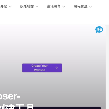
术开发
娱乐社交
生活教育
教程资源
大
媒
医
GPT
增值
语
模
体
疗
教
言
型
创
医
程
模
作
学
型
开
MJ
放
媒
时
教
视
平
体
尚
程
觉
台
社
前
模
交
沿
型
SD
代
教
码
游
生
程
语
ser-
开
戏
活
音
发
辅
日
模
助
常
其
型