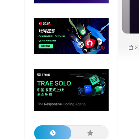
变
手
现
册
直
COMFYUI
播
手
变
册
2
现
大
视
模
频
型
变
手
现
册
电
大
商
模
变
型
现
榜
单