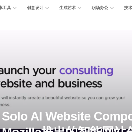
率工具
创意设计
生成艺术
职场办公
技
图
图
图
营
图
AI
营
像
片
像
销
片
提
销
处
编
生
宣
编
示
工
理
辑
成
传
辑
词
具
文
图
视
办
图
智
绘
数
PPT
本
标
频
公
像
能
画
字
制
处
设
生
助
修
对
网
人
作
理
计
成
手
复
话
站
电
思
智
字
音
客
抠
小
文
模
商
维
Solo AI Website Compo
能
体
乐
户
图
说
档
型
作
导
总
设
生
服
消
创
总
社
图
图
结
计
成
务
除
作
结
区