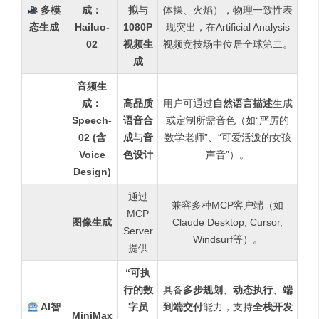
多模
成：
拟
与
体操、火焰），物理一致性表
态生成
Hailuo-
1080P
现突出，在Artificial Analysis
02
视频生
视频竞技场中位居全球第二。
成
音频生
成：
高品质
用户可通过
自然语言描述
生成
Speech-
语音合
或定制所需音色（如“严厉的
02 (含
成
与
音
数学老师”、“可爱活泼的女孩
Voice
色设计
声音”）。
Design)
通过
兼容多种MCP客户端（如
MCP
图像生成
Claude Desktop, Cursor,
Server
Windsurf等）。
提供
“可执
行的数
具备
多步规划
、
动态执行
、
端
AI智
字员
到端交付
能力，支持
全栈开发
MiniMax