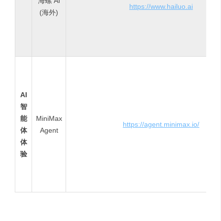
海螺 AI
https://www.hailuo.ai
(海外)
AI
智
能
MiniMax
https://agent.minimax.io/
体
Agent
体
验