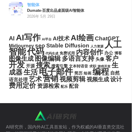
智能体
Dumate-百度出品桌面级AI智能体
2026年 5月 29日
AI写作
AI绘画
AI
AI技术
ChatGPT
AI平台
人工
seo
Stable Diffusion
Midjourney
人力资源
代码
智能
内容创作
办公
博客
免费试用
代码生成
图像编辑
多语言支持
客户
图像生成
头像
开发
搜索
生
开源
搜索引擎
文本转语音
求职
游戏开发
电子邮件
编程
生活
成器
自然
简历
绘画
营销
艺术
视频剪辑
设计
视频生成
语言处理
费用定价
资源检索
配音
配乐
AI研究所，国内外AI工具首发站，作为权威的AI垂直类交流社