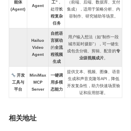
能体
工”
，
（前端、后端、数据库、支付
Agent
(Agent)
处理
长
集成），适用于策略分析、内
程复杂
容制作、研究辅助等场景。
任务
自然语
用户输入想法（如“制作一段
Hailuo
言驱动
城市延时摄影”），可一键生
Video
的
全流
成包含分镜、剪辑、配音的
专
Agent
程视频
业级视频成片
。
生成
提供文本、视频、图像、语音
开发
MiniMax
一键调
生成和声音克隆等API，降低
工具与
MCP
用多模
开发复杂性，助力快速场景验
平台
Server
态能力
证和应用部署。
相关地址