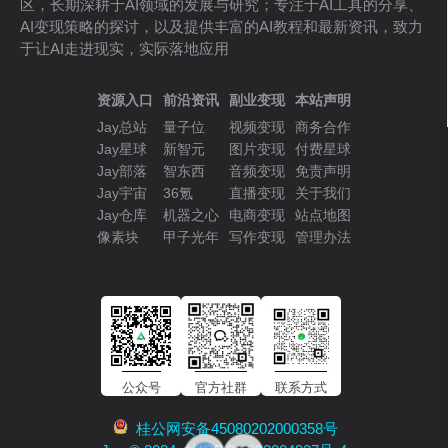
区，长期深耕于AI领域的发展与研究；专注于AI工具的分享、
AI变现策略的探讨，以及提供丰富的AI教程和最新资讯，致力
于让AI走进现实，实际落地应用
资源入口
前沿资讯
副业变现
本站声明
Jay总站
量子位
视频变现
商务合作
Jay星球
新智元
图片变现
付费星球
Jay部落
智东西
音频变现
免责声明
Jay宇宙
36氪
直播变现
关于我们
Jay仓库
机器之心
电商变现
站点地图
像素块
甲子光年
写作变现
管理办法
公众号
官方社群
联系方式
桂公网安备45080202000358号