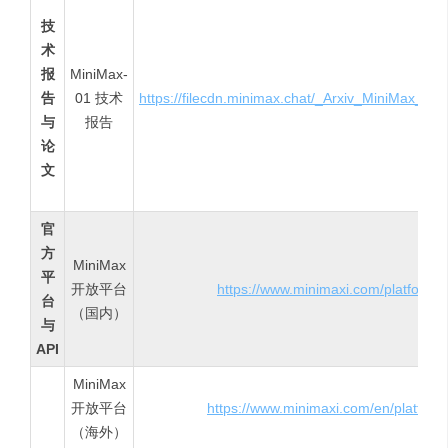
技
术
报
MiniMax-
告
01 技术
https://filecdn.minimax.chat/_Arxiv_MiniMax_01
与
报告
论
文
官
方
MiniMax
平
开放平台
https://www.minimaxi.com/platform
台
（国内）
与
API
MiniMax
开放平台
https://www.minimaxi.com/en/platform
（海外）