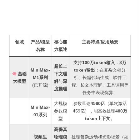
下面是一个关于MiniMax主要产品和技术的表格，帮助你快
速了解其核心布局：
领域
产品/模型
核心能
主要特点/应用场景
名称
力概述
支持
100万token输入
，
8万
超长上
MiniMax-
token输出
；在复杂文档分
基础
下文理
M1系列
析、长篇代码生成、软件工
大模型
解
与
深
(已开源)
程、长文本理解、工具调用等
度推理
任务中表现优异。
大规模
参数量达
4560亿
（单次激活
MiniMax-
参数模
459亿），能高效处理
400万
01系列
型
token上下文
。
高保真
视频生
物理模
处理复杂运动和光影场景（如